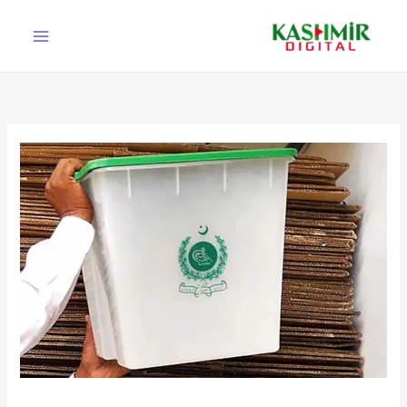
Ski
t
conten