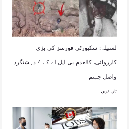
لسبیلہ: سکیورٹی فورسز کی بڑی
کارروائی، کالعدم بی ایل اے کے 4 دہشتگرد
واصل جہنم
تازہ ترین