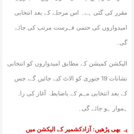
مقرر کی گئی ہے۔ اس مرحلے کے بعد انتخابی
امیدواروں کی حتمی فہرست مرتب کی جائے
گی۔
الیکشن کمیشن کے مطابق امیدواروں کو انتخابی
نشانات 19 جنوری کو الاٹ کیے جائیں گے، جس
کے بعد انتخابی مہم کے باضابطہ آغاز کی راہ
ہموار ہو جائے گی۔
یہ بھی پڑھیں:
آزادکشمیر کے الیکشن میں