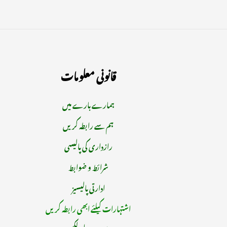
قانونی معلومات
ہمارے بارے میں
ہم سے رابطہ کریں
رازداری کی پالیسی
شرائط و ضوابط
ادارتی پالیسیز
اشتہارات کیلئے ابھی رابطہ کریں