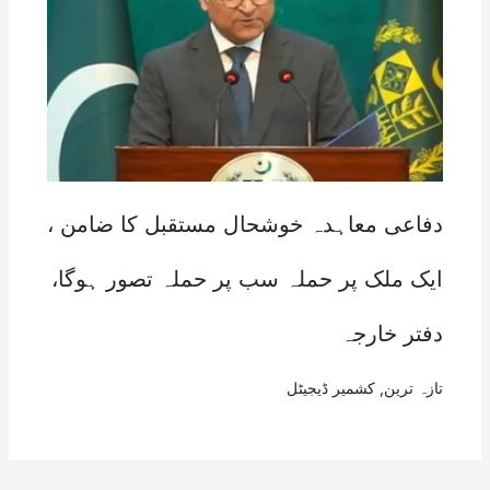
دفاعی معاہدہ خوشحال مستقبل کا ضامن ،
ایک ملک پر حملہ سب پر حملہ تصور ہوگا،
دفتر خارجہ
تازہ ترین
,
کشمیر ڈیجیٹل