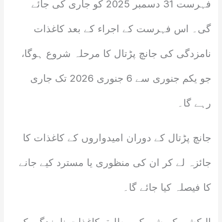
فہرست 31 دسمبر 2025 کو جاری کی جائے
گی۔ اس فہرست کے اجراء کے بعد کاغذات
نامزدگی کی جانچ پڑتال کا مرحلہ شروع ہوگا،
جو یکم جنوری سے 6 جنوری 2026 تک جاری
رہے گا۔
جانچ پڑتال کے دوران امیدواروں کے کاغذات کا
جائزہ لے کر ان کی منظوری یا مسترد کیے جانے
کا فیصلہ کیا جائے گا۔