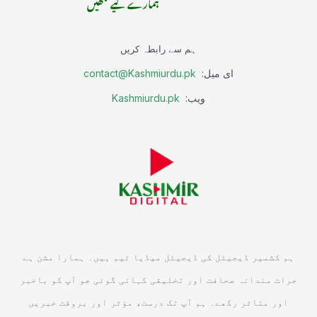
ہمارے لیے لکھیں
ہم سے رابطہ کریں
ای میل:
contact@Kashmiurdu.pk
ویب:
Kashmiurdu.pk
ہم کشمیر ڈیجیٹل کی ڈیجیٹل میڈیا ٹیم ہیں۔ ہمارا مشن ہے
جرات مندانہ صحافت اور تخلیقی کہانی گوئی جو آپ کو باخبر
اور متاثر رکھے۔ ہم آپ تک درست، مؤثر اور بروقت خبریں