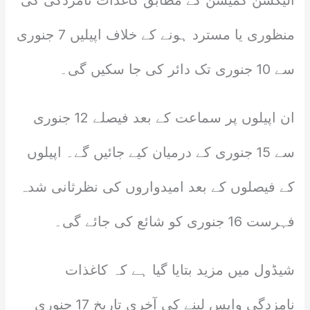
الیکشن کمیشن کے مطابق کاغذات نامزدگی کی
منظوری یا مسترد ہونے کے خلاف اپیلیں 7 جنوری
سے 10 جنوری تک دائر کی جا سکیں گی۔
ان اپیلوں پر سماعت کے بعد فیصلے 12 جنوری
سے 15 جنوری کے درمیان کیے جائیں گے۔ اپیلوں
کے فیصلوں کے بعد امیدواروں کی نظرثانی شدہ
فہرست 16 جنوری کو شائع کی جائے گی۔
شیڈول میں مزید بتایا گیا ہے کہ کاغذات
نامزدگی واپس لینے کی آخری تاریخ 17 جنوری