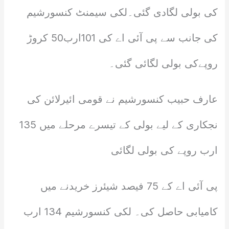
کی بولی لگادی گئی۔لکی سیمنٹ کنسورشیم
کی جانب سے پی آئی اے کی 101ارب50 کروڑ
روپےکی بولی لگائی گئی۔
عارف حبیب کنسورشیم نے قومی ائیرلائن کی
نجکاری کے لیے بولی کے تیسرے مرحلے میں 135
ارب روپے کی بولی لگائی
پی آئی اے کے 75 فیصد شیئرز خریدنے میں
کامیابی حاصل کی۔ لکی کنسورشیم 134 ارب