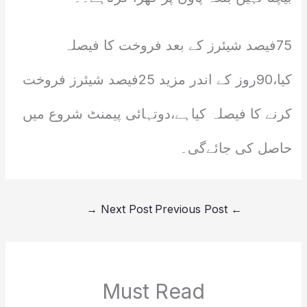
75فیصد شیئرز کے بعد فروخت کا فیصلہ
کیا،90روز کے اندر مزید 25فیصد شیئرز فروخت
کرنے کا فیصلہ کیاہے،دوتہائی پیمنٹ شروع میں
حاصل کی جائےگی۔
→
Next Post
Previous Post
←
Must Read