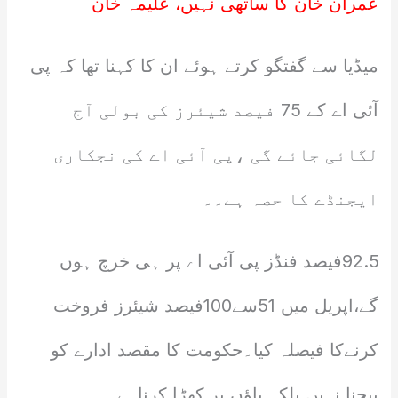
عمران خان کا ساتھی نہیں، علیمہ خان
میڈیا سے گفتگو کرتے ہوئے ان کا کہنا تھا کہ پی
آئی اے کے 75 فیصد شیئرز کی بولی آج
لگائی جائے گی ،پی آئی اے کی نجکاری
ایجنڈے کا حصہ ہے۔۔
92.5فیصد فنڈز پی آئی اے پر ہی خرچ ہوں
گے،اپریل میں 51سے100فیصد شیئرز فروخت
کرنےکا فیصلہ کیا۔حکومت کا مقصد ادارے کو
بیچنا نہیں بلکہ پاؤں پر کھڑا کرناہے۔۔