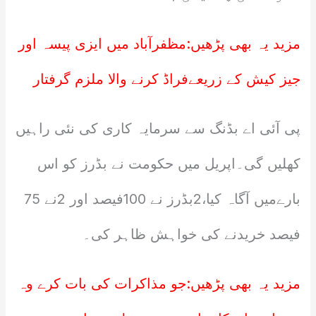
مزید یہ بھی پڑھیں:
مظفرآباد میں ایزی پیسہ اور
جیز کیش کے زریعےفراڈ کرنے والا ملزم گرفتار
پی آئی اے بڈنگ سے سرمایہ کاری کی نئی راہیں
کھلیں گی۔اپریل میں حکومت نے بڈرز کو اس
بارےمیں آگاہ کیا،2بڈرز نے 100فیصد اور 2نے 75
فیصد خریدنے کی خواہش ظاہر کی۔
مزید یہ بھی پڑھیں:
جو مذاکرات کی بات کرے وہ