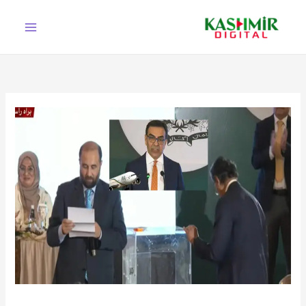
Ski
t
conten