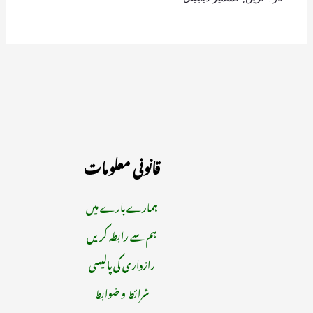
قانونی معلومات
ہمارے بارے میں
ہم سے رابطہ کریں
رازداری کی پالیسی
شرائط و ضوابط