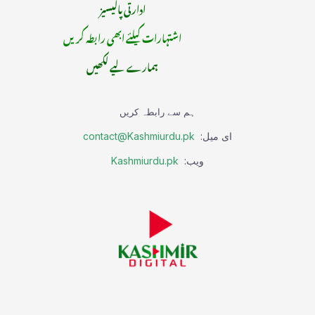
ادارتی پالیسیز
اشتہارات کیلئے ابھی رابطہ کریں
ہمارے لیے لکھیں
ہم سے رابطہ کریں
ای میل:
contact@Kashmiurdu.pk
ویب:
Kashmiurdu.pk