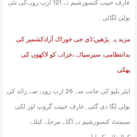
عارف حبیب کنسورشیم نے 121 ارب روپےکی نئی
بولی لگائی۔
مزید یہ پڑھیں:
ڈی جی خوراک آزادکشمیر کی
بدانتظامی، سیرسپاٹے ،خزانے کو لاکھوں کی
پھکی
ایئر بلیو کی جانب سے 26 ارب روپے سے زائد کی
بولی لگا دی گئی۔عارف حبیب گروپ اور لکی
سیمنٹ کنسورشیم نے اگلے مرحلے کیلئے