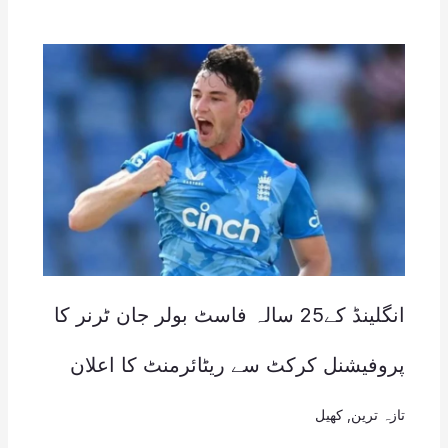
انگلینڈ کے25 سالہ فاسٹ بولر جان ٹرنر کا
پروفیشنل کرکٹ سے ریٹائرمنٹ کا اعلان
تازہ ترین
,
کھیل