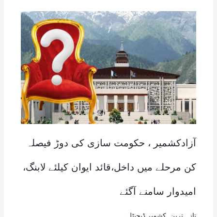
آزادکشمیر ، حکومت سازی کی دوڑ فیصلہ
کن مرحلے میں داخل،قائد ایوان کیلئے لابنگ،
امیدوار سامنے آگئے
تازہ ترین
,
کشمیر ڈیجیٹل