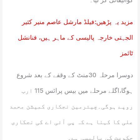
کوالیفائی کر لیا۔
مزید یہ پڑھیں:
فیلڈ مارشل عاصم منیر کثیر
الجہتی خارجہ پالیسی کے ماہر ہیں، فنانشل
ٹائمز
دوسرا مرحلہ 30منٹ کے وقفے کے بعد شروع
ہوگا،اگلے مرحلے میں بیس پرائس 115 ارب
روپے ہوگی۔چیئرمین نجکاری کمیشن محمد
علی کا کہنا ہے کہ پی آئی اے کی نجکاری
حکومت کی پالیسی ہے۔