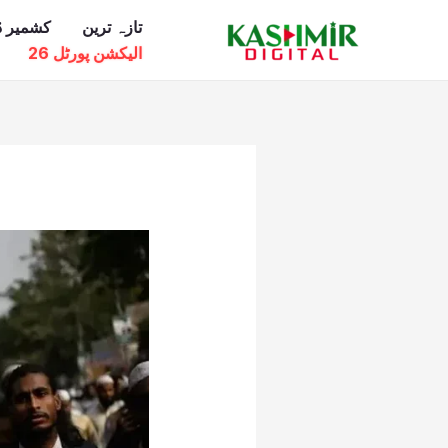
Ski
تازہ ترین
کشمیر ڈ
t
الیکشن پورٹل 26
conten