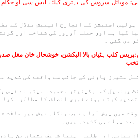
ی: موبائل سروس کی بہتری کیلئے ایس سی او حکام نے 
پولیس اسٹیشن کے انچارج انیمیش منڈل کے مطا
ا گیا ہے اور حملہ آوروں کی شناخت اور گرفت
ر دی گئی ۔
:
پریس کلب ہٹیاں بالا الیکشن، خوشحال خان مغل صدر،
تخب
نل سٹیزن پارٹی کی جانب سے واقعے کی شدید مذ
ٹ پرنسپل کوآرڈینیٹر محمودہ میتو نے فیس بک
تصدیق کرتے ہوئے فوری انصاف کا مطالبہ کیا 
قت میں پیش آیا ہے جب بنگلہ دیش میں حالات ش
 بعد پہلے ہی کشیدہ ہیں۔
ن سیاسی اور طلبہ رہنما شریف عثمان بن ہادی 