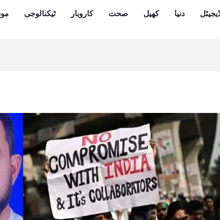
یجیٹل
دنیا
کھیل
صحت
کاروبار
ٹیکنالوجی
مو