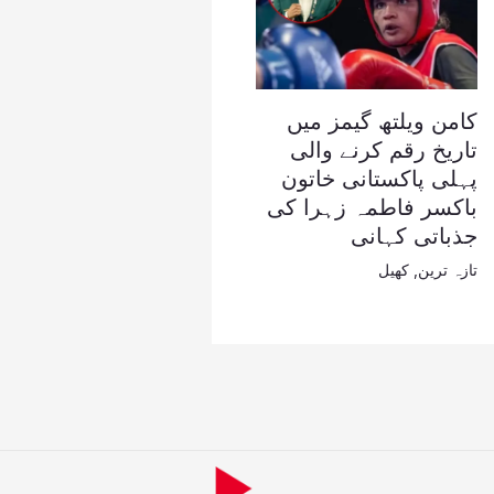
کامن ویلتھ گیمز میں
تاریخ رقم کرنے والی
پہلی پاکستانی خاتون
باکسر فاطمہ زہرا کی
جذباتی کہانی
تازہ ترین
,
کھیل