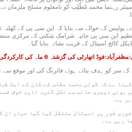
نئر رہنما محمد مُطّلِب کو نامعلوم مسلح ملزمان نے 
۔
نے پولیس کے حوالے سے بتایا کہ این سی پی کے کھلنہ 
تنظیم این سی پی جاتیہ شرامک شکتی کے مرکزی منت
کل کالج اسپتال کے قریب نشانہ بنایا گیا۔
:
مظفرآباد:فوڈ اتھارٹی کی گزشتہ 6 ماہ کی کارکردگی رپورٹ جاری
 کے سر کو ہدف بناتے ہوئے فائرنگ کی اور موقع سے ف
ہنا ہے کہ گولی محمد مطلب کے کان کے ایک طرف
 ہوئی دوسری جانب سے نکل گئی، تاہم خوش قسمت
ہر ہے۔
فوری طور پر اسپتال منتقل کیا گیا جہاں ان ک
ا رہی ہے۔