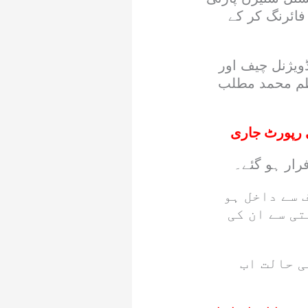
فائرنگ کر کے
ڈویژنل چیف اور
ظم محمد مطلب
رار ہو گئے۔
 سے داخل ہو
ی سے ان کی
ی حالت اب