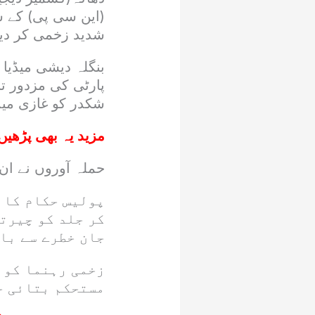
(این سی پی) کے سی
شدید زخمی کر دیا
بنگلہ دیشی میڈیا 
پارٹی کی مزدور 
شکدر کو غازی میڈی
مزید یہ بھی پڑھیں
حملہ آوروں نے ان
پولیس حکام کا ک
کر جلد کو چیرتی
جان خطرے سے با
زخمی رہنما کو 
مستحکم بتائی ج