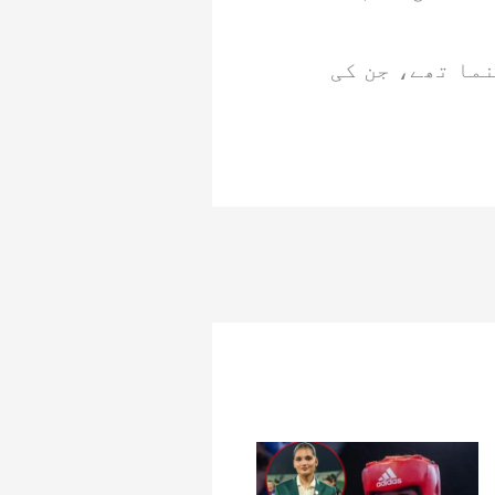
ں رہنما تھے، جن کی