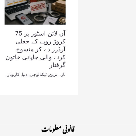
آن لائن اسٹور پر 75
کروڑ روپے کے جعلی
آرڈرز دے کر منسوخ
کرنے والی جاپانی خاتون
گرفتار
تازہ ترین
,
ٹیکنالوجی
,
دنیا
,
کاروبار
قانونی معلومات