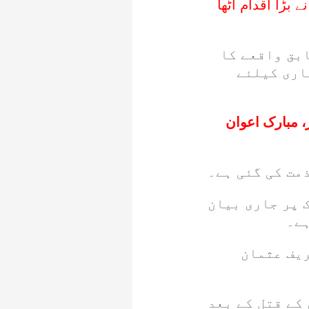
بڑا اقدام اٹھا
بق واقعے کا
اری کیلئے
 مبارک اعوان
مت کی گئی ہے۔
 پر جاری بیان
ہے۔
ریف عثمان
کے قتل کے بعد