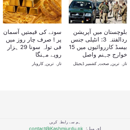
بلوچستان میں آپریشن
سونے کی قیمتیں آسمان
ردالفتنہ 3: انٹیلی جنس
پر ! صرف چار روز میں
بیسڈ کارروائیوں میں 15
فی تولہ سونا 29 ہزار
خوارج جہنم واصل
روپے مہنگا
تازہ ترین
,
صحت
,
کشمیر ڈیجیٹل
تازہ ترین
,
کاروبار
ہم سے رابطہ کریں
ای میل:
contact@Kashmiurdu.pk