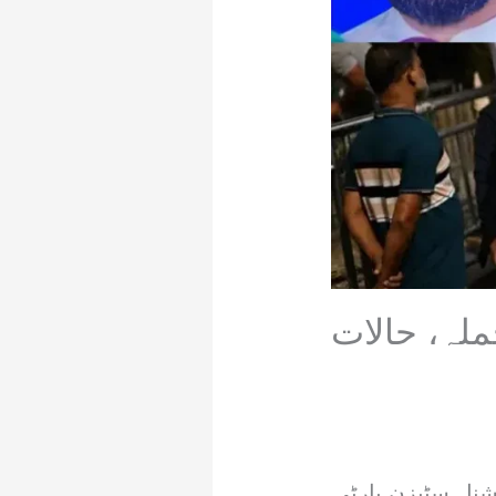
ملہ، حالات
یشنل سٹیزن پارٹی