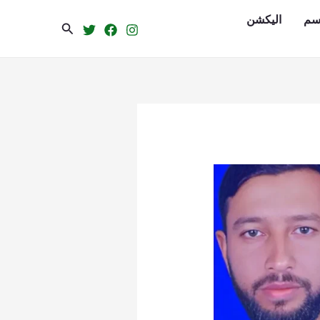
سم
الیکشن
Search