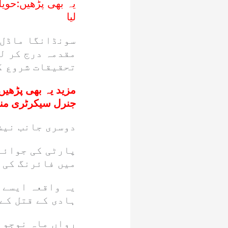
یہ بھی پڑھیں:
حویل
لیا
سونڈانگا ماڈل 
مقدمہ درج کر لی
تحقیقات شروع ک
مزید یہ بھی پڑھیں
جنرل سیکرٹری من
دوسری جانب نیش
پارٹی کی جوائن
میں فائرنگ کی 
یہ واقعہ ایسے و
ہادی کے قتل کے
رواں ماہ نوجوا