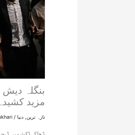
بنگلہ دیش :
مزید کشیدہ
تازہ ترین
,
دنیا
/
khari
ڈھاکہ(کشمیر ڈیجیٹ