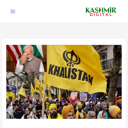
Ski
t
conten