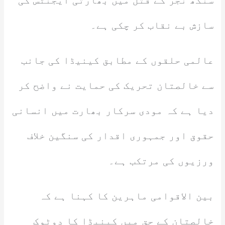
سنگھ نجر کے قتل میں بھارتی ایجنٹس کی
سازش بے نقاب کر چکی ہے۔
عالمی حلقوں کے مطابق کینیڈا کی جانب
سے خالصتان تحریک کی حمایت نے واضح کر
دیا ہے کہ مودی سرکار بھارت میں انسانی
حقوق اور جمہوری اقدار کی سنگین خلاف
ورزیوں کی مرتکب ہے۔
بین الاقوامی ماہرین کا کہنا ہے کہ
خالصتان کے حق میں کینیڈا کا دوٹوک