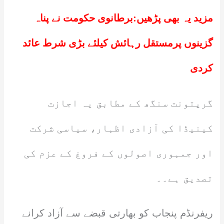
مزید یہ بھی پڑھیں:
برطانوی حکومت نے پناہ
گزینوں پرمستقل رہائش کیلئے بڑی شرط عائد
کردی
گرپتونت سنگھ کے مطابق یہ اجازت
کینیڈا کی آزادی اظہار، سیاسی شرکت
اور جمہوری اصولوں کے فروغ کے عزم کی
تصدیق ہے۔۔
ریفرنڈم پنجاب کو بھارتی قبضے سے آزاد کرانے