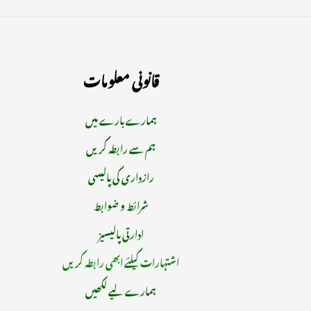
قانونی معلومات
ہمارے بارے میں
ہم سے رابطہ کریں
رازداری کی پالیسی
شرائط و ضوابط
ادارتی پالیسیز
اشتہارات کیلئے ابھی رابطہ کریں
ہمارے لیے لکھیں