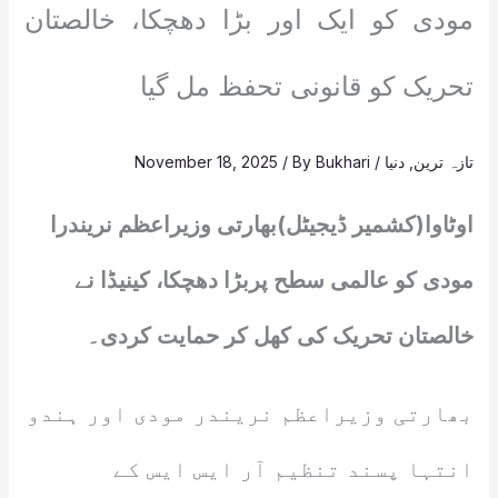
مودی کو ایک اور بڑا دھچکا، خالصتان
تحریک کو قانونی تحفظ مل گیا
تازہ ترین
,
دنیا
/
Bukhari
/ By
November 18, 2025
اوٹاوا(کشمیر ڈیجیٹل)بھارتی وزیراعظم نریندرا
مودی کو عالمی سطح پربڑا دھچکا، کینیڈا نے
خالصتان تحریک کی کھل کر حمایت کردی۔
بھارتی وزیراعظم نریندر مودی اور ہندو
انتہا پسند تنظیم آر ایس ایس کے