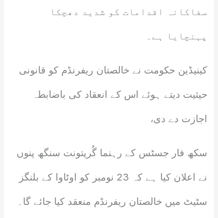
سفاکانہ اقدامات کو شدید دھچکا
پہنچایا ہے۔
کینیڈین حکومت نے خالصتان ریفرنڈم کو قانونی
حیثیت دیتے ہوئے اس کے انعقاد کی باضابطہ
اجازت دے دی،
سکھ فار جسٹس کے رہنما گُرپتونت سنگھ پنوں
نے اعلان کیا ہے کہ 23 نومبر کو اوٹاوا کے بلنگز
سٹیٹ میں خالصتان ریفرنڈم منعقد کیا جائے گا۔