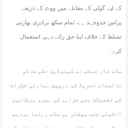
کے لیے گولی کے مقابلے میں ووٹ کے ذریعے
پرامن جدوجہد ہے، تمام سکھ برادری بھارتی
تسلط کے خلاف اپنا حق رائے دہی استعمال
کرے۔
سکھ فار جسٹس نے کینیڈین حکومت کو
خالصتان تحریک کو درپیش بھارتی خطرات
کی تفصیلات بھی فراہم کی ہیں، برطانوی
انٹیلی جنس پیشتر ہی سکھ رہنما ہردیپ