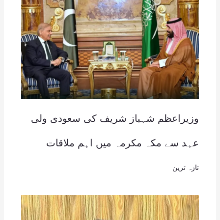
وزیراعظم شہباز شریف کی سعودی ولی
عہد سے مکہ مکرمہ میں اہم ملاقات
تازہ ترین