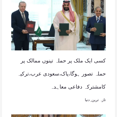
کسی ایک ملک پر حملہ تینوں ممالک پر
حملہ تصور ہوگا،پاک،سعودی عرب،ترکیہ
کامشترکہ دفاعی معاہدہ
تازہ ترین
,
دنیا