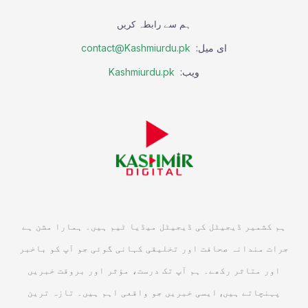
ہم سے رابطہ کریں
ای میل:
contact@Kashmiurdu.pk
ویب:
Kashmiurdu.pk
ہم کشمیر ڈیجیٹل کی ڈیجیٹل میڈیا ٹیم ہیں۔ ہمارا مشن ہے
جرات مندانہ صحافت اور تخلیقی کہانی گوئی جو آپ کو باخبر
اور متاثر رکھے۔ ہم آپ تک درست، مؤثر اور بروقت خبریں
پہنچاتے ہیں, ایسی خبریں جو واقعی اہم ہیں۔ تازہ ترین