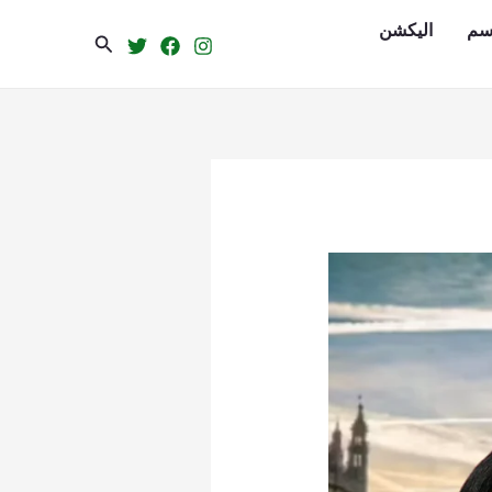
سم
الیکشن
Search