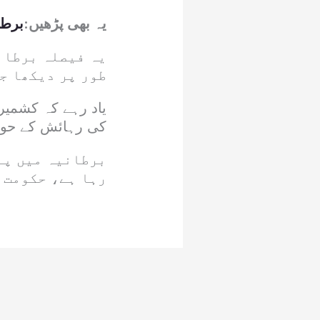
یہ بھی پڑھیں:
برطا
یہ فیصلہ برطان
طور پر دیکھا ج
یاد رہے کہ کشمیری
کی رہائش کے حوالے
برطانیہ میں پنا
رہا ہے، حکومت 