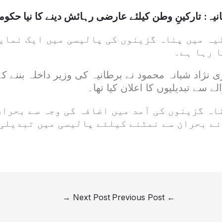
نیہ: تارکینِ وطن کیلئے عارضی رہائش دینے کا نیا حکو
یہ میں پناہ گزینوں کی پالیسی میں ایک نمای
ا رہا ہے۔
 نژاد شبانہ محمود نے برطانیہ کی وزیر داخلہ بننے کے 
 سے تبدیلیوں کا اعلان کیا تھا۔
ہ گزینوں کی آمد میں اضافہ کی وجہ سے بحران
نے بحران سے نمٹنے کیلئے پالیسی میں تبدیلی 
→
Next Post
Previous Post
←