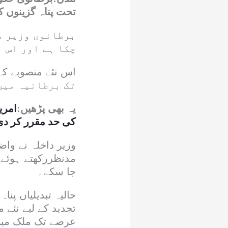
تحت پناہ گزینوں 
برطانوی وزیر د
چکا ہے اور اس 
تک برطانیہ میں
یہ بھی پڑھیں:
کی حد مقرر کر دی
وزیر داخلہ نے واض
مدنظررکھتے ہوئے ا
جا سکے۔
حالیہ تبدیلیاں پنا
تجدید کے لیے نئے 
عرصے تک ملک میں 