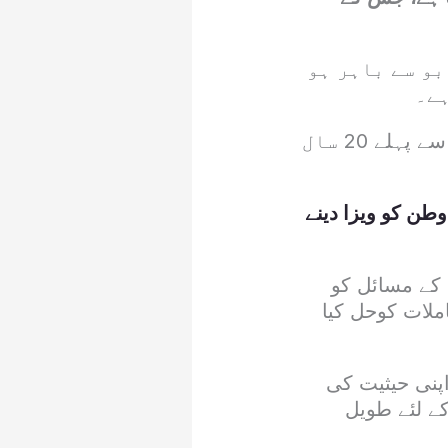
و سے باہر ہو
ہے۔
اس نئے منصوبے کے تحت پناہ گزین مستقل رہائش کیلئے درخواست دینے سے پہلے 20 سال
سال 2026 کیلئے تارکین وطن کو ویزا دینے
 کے مسائل کو
ملات کوحل کیا
اپنی حیثیت کی
کے لئے طویل