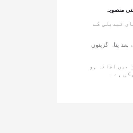
متی منصوبہ
اں تبدیلی کے
بعد پناہ گزینوں
 میں اضافہ ہو
کی ہے ۔