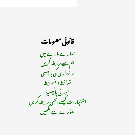
قانونی معلومات
ہمارے بارے میں
ہم سے رابطہ کریں
رازداری کی پالیسی
شرائط و ضوابط
ادارتی پالیسیز
اشتہارات کیلئے ابھی رابطہ کریں
ہمارے لیے لکھیں