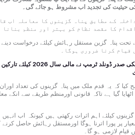
کی حیثیت کی تجدید اب مشروط ہو جائے گی۔
اخلہ کے مطابق پناہ گزینوں کا معاملہ اب قاب
اقدام کا مقصد نظام کو بہتر اور منظم بنانا 
 قیام کرنا ضروری ہوگا۔
امریکی صدر ڈونلد ٹرمپ نے مالی 
ح کیا کہ یہ قدم ملک میں پناہ گزینوں کی تعداد اوران
ٹھایا گیا ہے تاکہ قانونی اورمنظم طریقے سے انکے معا
ہ گزینوں کیلئے اہم اثرات رکھتی ہیں کیونکہ اب انہیں 
معیار پر پورا اترنا ہوگا اورمستقل رہائش حاصل کرنے 
قیام لازمی ہو گا۔