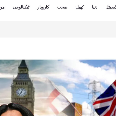
یجیٹل
دنیا
کھیل
صحت
کاروبار
ٹیکنالوجی
مو