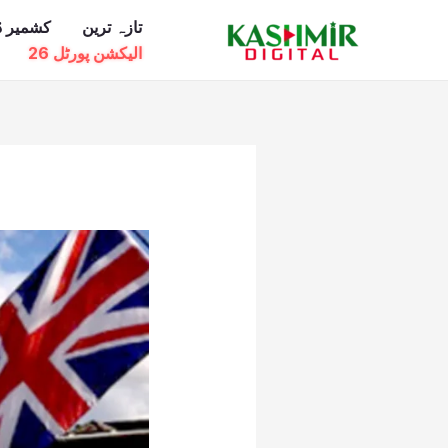
Ski
تازہ ترین
کشمیر ڈ
t
الیکشن پورٹل 26
conten