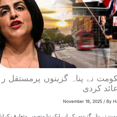
ومت نے پناہ گزینوں پرمستقل رہ
ئد کردی
November 18, 2025
/ By
H
ت نے پناہ گزینوں کے لیے ایک نیا منصوبہ متعارف کرای