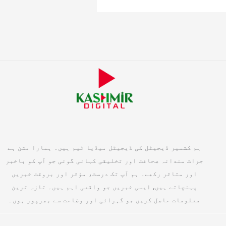
ہم کشمیر ڈیجیٹل کی ڈیجیٹل میڈیا ٹیم ہیں۔ ہمارا مشن ہے
جرات مندانہ صحافت اور تخلیقی کہانی گوئی جو آپ کو باخبر
اور متاثر رکھے۔ ہم آپ تک درست، مؤثر اور بروقت خبریں
پہنچاتے ہیں, ایسی خبریں جو واقعی اہم ہیں۔ تازہ ترین
معلومات حاصل کریں جو گہرائی اور وضاحت سے بھرپور ہوں۔