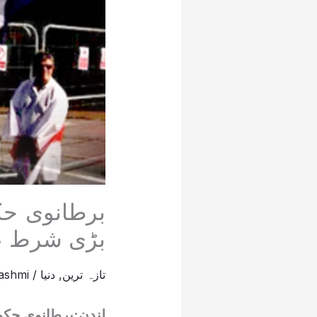
برطانوی حک
بڑی شرط عا
تازہ ترین
,
دنیا
/
ashmi
لندن:برطانوی حکوم