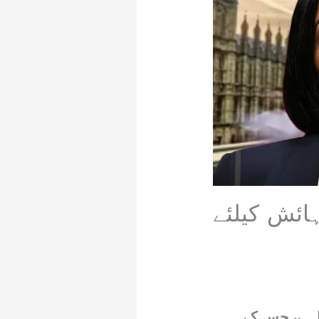
ائش کیلئے
ا ہے، جس کے