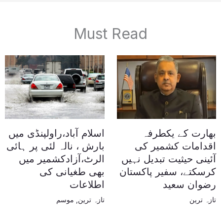
Must Read
بھارت کے یکطرفہ
اسلام آباد،راولپنڈی میں
اقدامات کشمیر کی
بارش ، نالہ لئی پر ہائی
آئینی حیثیت تبدیل نہیں
الرٹ،آزادکشمیر میں
کرسکتے، سفیر پاکستان
بھی طغیانی کی
رضوان سعید
اطلاعات
تازہ ترین
تازہ ترین
,
موسم