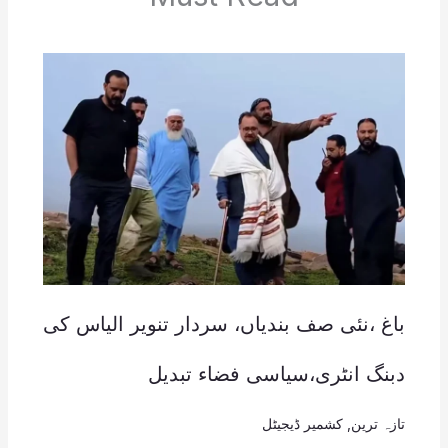
باغ ،نئی صف بندیاں، سردار تنویر الیاس کی
دبنگ انٹری،سیاسی فضاء تبدیل
تازہ ترین
,
کشمیر ڈیجیٹل