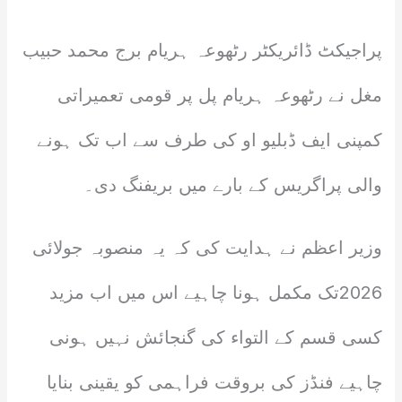
پراجیکٹ ڈائریکٹر رٹھوعہ ہریام برج محمد حبیب
مغل نے رٹھوعہ ہریام پل پر قومی تعمیراتی
کمپنی ایف ڈبلیو او کی طرف سے اب تک ہونے
والی پراگریس کے بارے میں بریفنگ دی۔
وزیر اعظم نے ہدایت کی کہ یہ منصوبہ جولائی
2026تک مکمل ہونا چاہیے اس میں اب مزید
کسی قسم کے التواء کی گنجائش نہیں ہونی
چاہیے فنڈز کی بروقت فراہمی کو یقینی بنایا