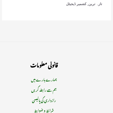
تازہ ترین
,
کشمیر ڈیجیٹل
قانونی معلومات
ہمارے بارے میں
ہم سے رابطہ کریں
رازداری کی پالیسی
شرائط و ضوابط