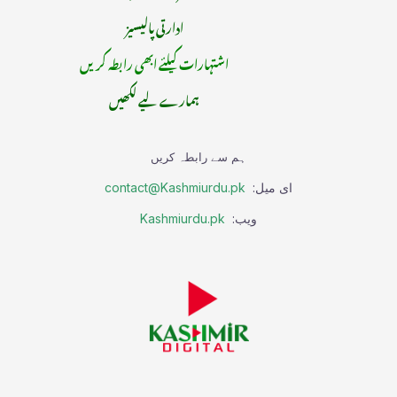
ادارتی پالیسیز
اشتہارات کیلئے ابھی رابطہ کریں
ہمارے لیے لکھیں
ہم سے رابطہ کریں
ای میل:
contact@Kashmiurdu.pk
ویب:
Kashmiurdu.pk