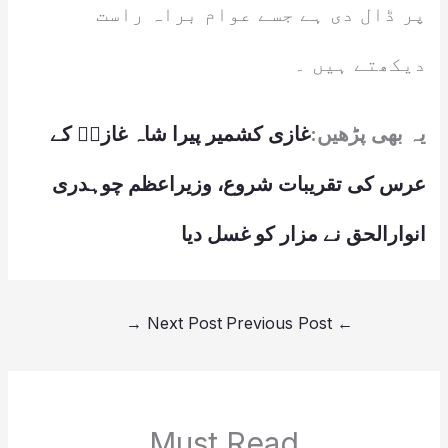
پر ڈال دی ہے جسے عوام براہ راست
دیکھتے ہیں ۔
یہ بھی پڑھیں:
غازی کشمیر پیرا شاہ غازیؒ کے
عرس کی تقریبات شروع، وزیراعظم چوہدری
انوارالحق نے مزار کو غسل دیا
→
Next Post
Previous Post
←
Must Read