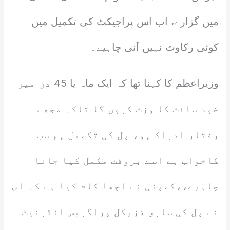
میں گزارے، اب اس پراجیکٹ کی تکمیل میں
کوئی رکاوٹ نہیں آنی چاہیے۔
وزیراعظم کا کہنا تھا کہ ایک ماہ یا 45 دن میں
خود سائٹ کا وزٹ کروں گا تاکہ مجھے
رفتار ادراک ہو، پل کی تکمیل ہم سب
کاخواب ہے اسے بروقت مکمل کیا جانا
چاہیے،،کمپنی نے اچھا کام کیا ہے کہ اس
نے پل کی ساری فزیکل پراگریس انٹرنیٹ