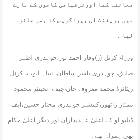
معائنہ کیا اورترقیاتی کاموں کے بارے
میں بریفنگ لی ،پراگریس کا بھی جائزہ
لیا ۔
وزراء کرنل (ر)وقار احمد نور،چوہدری اظہر
صادق، چوہدری یاسر سلطان، نبیلہ ایوب، کرنل
ریٹائرڈ محمد معروف خان،چیف انجینئر محمود
ممتاز راٹھور،کمشنر چوہدری مختار حسین،ایف
ڈبلیو او کے اعلیٰ عہدیداران اور دیگر اعلیٰ حکام
بھی ہمراہ تھے۔