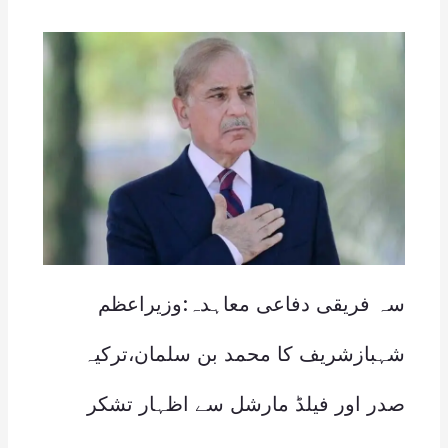
سہ فریقی دفاعی معاہدہ:وزیراعظم
شہبازشریف کا محمد بن سلمان،ترکیہ
صدر اور فیلڈ مارشل سے اظہار تشکر