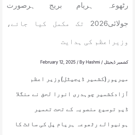
رٹھوعہ ہریام بریج ہرصورت
جولائی2026 تک مکمل کیا جائے،
وزیراعظم کی ہدایت
کشمیر ڈیجیٹل
/
Hashmi
/ By
February 12, 2025
میرپور(کشمیر ڈیجیٹل)وزیر اعظم
آزادکشمیر چوہدری انورا لحق نے منگلا
ڈیم توسیع منصوبہ کے تحت تعمیر
ہونیوالے رٹھوعہ ہریام پل کی سائٹ کا