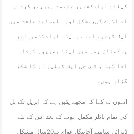
کیلئے آزادکشمیر حکومت بھرپور کردار
اد اکرے گی،مشکل اور نامساعد حالات میں
ایف ڈبلیو اونے ہمیشہ آزادکشمیراور
پاکستان بھر میں اپنا بھرپور کردار
ادا کیا ، ڈ ی جی ایف ڈبلیو او کا شکر
گزار ہوں۔
انہوں نے کہا کہ مجھے یقین ہے کہ اپریل تک پل
کی تمام پائلز مکمل ہونے کے بعد اس کے نئے
ڈیزائن سامنے آجائیگا، عوام نے20سال مشکل