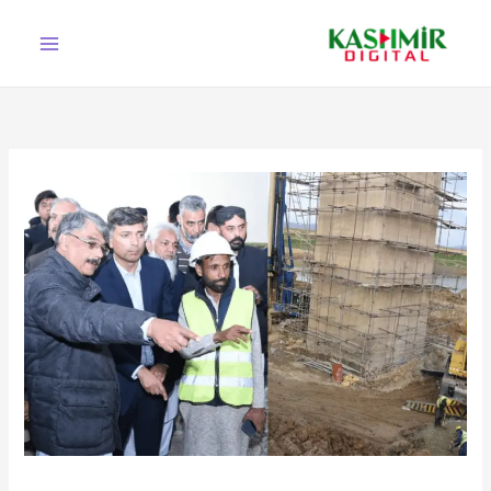
Ski
t
conten