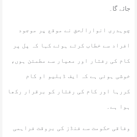
جائے گا۔
چوہدری انوارالحق نے موقع پر موجود
افراد سے خطاب کرتے ہوئے کہا کہ پل پر
کام کی رفتار اور معیار سے مطمئن ہوں،
خوشی ہوئی ہے کہ ایف ڈبلیو او کام
کررہا اور کام کی رفتار کو برقرار رکھا
ہوا ہے۔
وفاقی حکومت سے فنڈز کی بروقت فراہمی