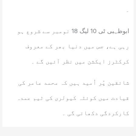
۔
ابوظہبی ٹی 10 لیگ 18 نومبر سے شروع ہو
رہی ہے، جس میں دنیا بھر کے معروف
کرکٹرز ایکشن میں نظر آئیں گے ۔
شائقین پُر اُمید ہیں کہ محمد عامر کی
قیادت میں کوئٹہ کیولری کی ٹیم عمدہ
کارکردگی دکھائی گی ۔