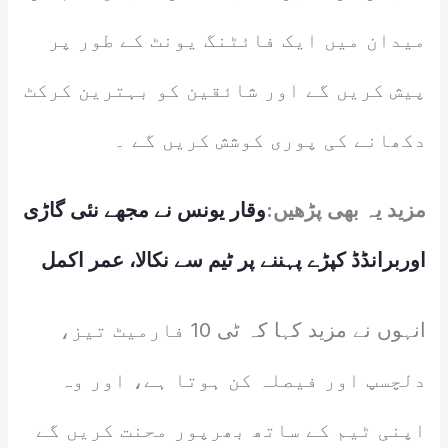
میدان میں ایک فائٹنگ یونٹ کے طور پر
پیش کریں گے اور شائقین کو بہترین کرکٹ
دکھانے کی پوری کوشش کریں گے ۔
مزید یہ بھی پڑھیں:
وقار یونس نے مجھے نئی گاڑی
اوربرانڈڈ کپڑے پہننے پر ٹیم سے نکالا، عمر اکمل
انہوں نے مزید کہا کہ ٹی 10 فارمیٹ تیز،
دلچسپ اور فیصلہ کن ہوتا ہے، اور وہ
اپنی ٹیم کے ساتھ بھرپور محنت کریں گے