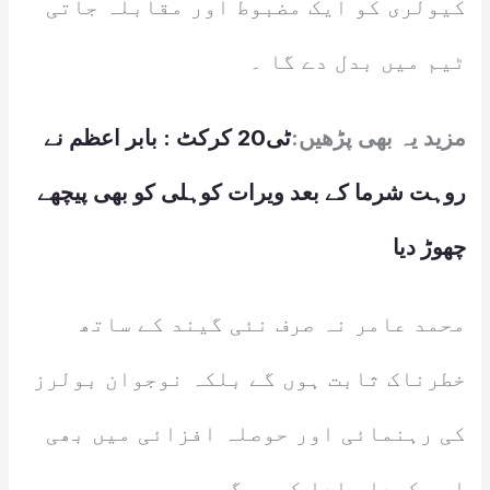
کیولری کو ایک مضبوط اور مقابلہ جاتی
ٹیم میں بدل دے گا ۔
مزید یہ بھی پڑھیں:
ٹی20 کرکٹ : بابر اعظم نے
روہت شرما کے بعد ویرات کوہلی کو بھی پیچھے
چھوڑ دیا
محمد عامر نہ صرف نئی گیند کے ساتھ
خطرناک ثابت ہوں گے بلکہ نوجوان بولرز
کی رہنمائی اور حوصلہ افزائی میں بھی
اہم کردار ادا کریں گے ۔