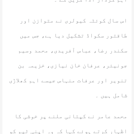
اس سال کوئٹہ کیولری نے متوازن اور
طاقتور سکواڈ تشکیل دیا ہے، جس میں
سکندر رضا، عباس آفریدی، محمد وسیم
جونیئر، عرفان خان نیازی، خزیمہ بن
تنویر اور عرفات منہاس جیسے اہم کھلاڑی
شامل ہیں ۔
محمد عامر نے کپتانی ملنے پر خوشی کا
اظہار کرتے ہوئے کہا کہ وہ اپنی ٹیم کو