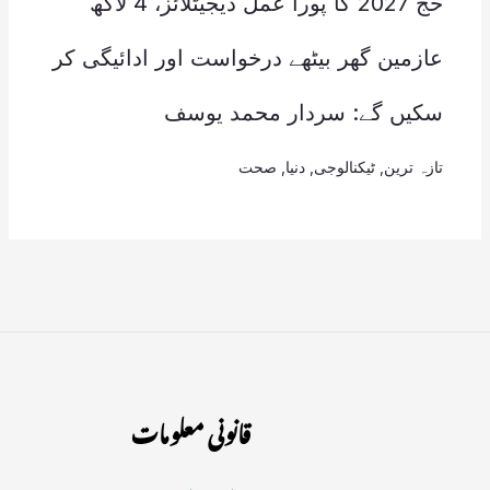
حج 2027 کا پورا عمل ڈیجیٹلائز، 4 لاکھ
عازمین گھر بیٹھے درخواست اور ادائیگی کر
سکیں گے: سردار محمد یوسف
تازہ ترین
,
ٹیکنالوجی
,
دنیا
,
صحت
قانونی معلومات