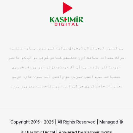
ہم کشمیر ڈیجیٹل کی ڈیجیٹل میڈیا ٹیم ہیں۔ ہمارا مشن ہے
جرات مندانہ صحافت اور تخلیقی کہانی گوئی جو آپ کو باخبر
اور متاثر رکھے۔ ہم آپ تک درست، مؤثر اور بروقت خبریں
پہنچاتے ہیں, ایسی خبریں جو واقعی اہم ہیں۔ تازہ ترین
معلومات حاصل کریں جو گہرائی اور وضاحت سے بھرپور ہوں۔
© Copyright 2015 - 2025 | All Rights Reserved | Managed
By
kashmir Digital
| Powered by
Kashmir digital