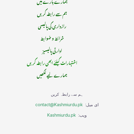
ہمارے بارے میں
ہم سے رابطہ کریں
رازداری کی پالیسی
شرائط و ضوابط
ادارتی پالیسیز
اشتہارات کیلئے ابھی رابطہ کریں
ہمارے لیے لکھیں
ہم سے رابطہ کریں
ای میل:
contact@Kashmiurdu.pk
ویب:
Kashmiurdu.pk