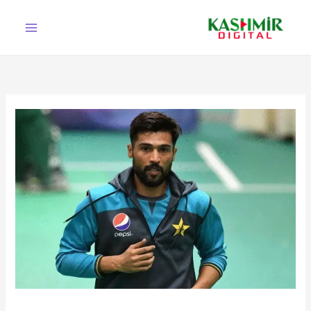
Ski
t
conten