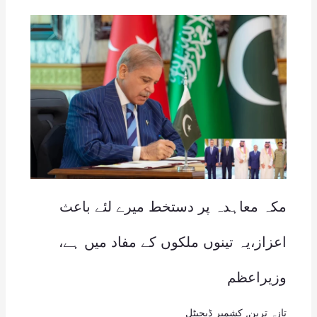
مکہ معاہدہ پر دستخط میرے لئے باعث
اعزاز،یہ تینوں ملکوں کے مفاد میں ہے،
وزیراعظم
تازہ ترین
,
کشمیر ڈیجیٹل