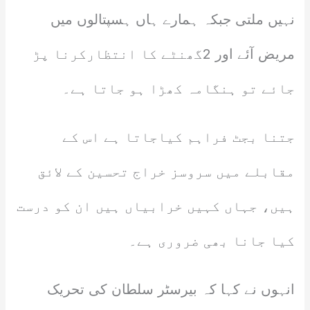
نہیں ملتی جبکہ ہمارے ہاں ہسپتالوں میں
مریض آئے اور 2گھنٹے کا انتظارکرنا پڑ
جائے تو ہنگامہ کھڑا ہو جاتا ہے۔
جتنا بجٹ فراہم کیاجاتا ہے اس کے
مقابلے میں سروسز خراج تحسین کے لائق
ہیں، جہاں کہیں خرابیاں ہیں ان کو درست
کیا جانا بھی ضروری ہے۔
انہوں نے کہا کہ بیرسٹر سلطان کی تحریک