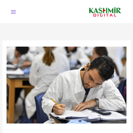
Ski
t
conten