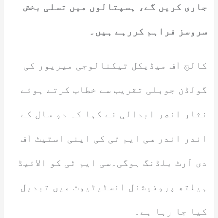
جاری کریں گے، ہسپتالوں میں تسلی بخش
سروسز فراہم کررہے ہیں۔
کالج آف میڈیکل ٹیکنالوجی میرپور کی
گولڈن جوبلی تقریب سے خطاب کرتے ہوئے
نثار انصر ابدالی نے کہا کہ دو سال کے
اندر اندر سی ایم ٹی کی اپنی اسٹیٹ آف
دی آرٹ بلڈنگ ہوگی۔سی ایم ٹی کو الائیڈ
ہیلتھ پروفیشنل انسٹیٹیوٹ میں تبدیل
کیا جا رہا ہے۔