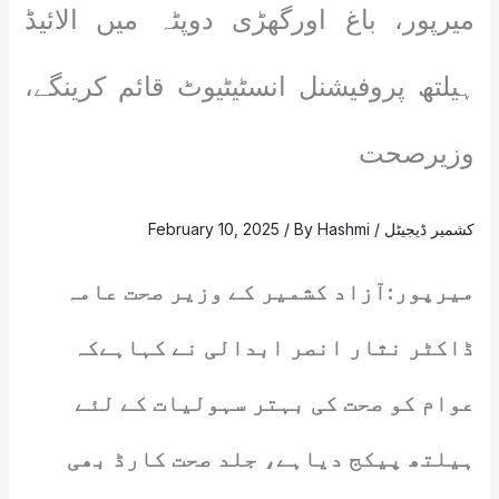
میرپور، باغ اورگھڑی دوپٹہ میں الائیڈ
ہیلتھ پروفیشنل انسٹیٹیوٹ قائم کرینگے،
وزیرصحت
کشمیر ڈیجیٹل
/
Hashmi
/ By
February 10, 2025
میرپور:آزاد کشمیر کے وزیر صحت عامہ
ڈاکٹر نثار انصر ابدالی نے کہاہےکہ
عوام کو صحت کی بہتر سہولیات کے لئے
ہیلتھ پیکج دیاہے، جلد صحت کارڈ بھی