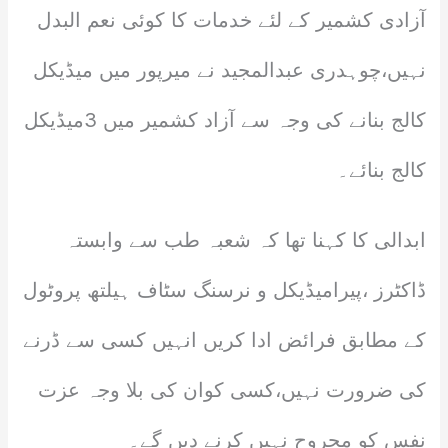
آزادی کشمیر کے لئے خدمات کا کوئی نعم البدل
نہیں،چوہدری عبدالمجید نے میرپور میں میڈیکل
کالج بنانے کی وجہ سے آزاد کشمیر میں 3میڈیکل
کالج بنائے۔
ابدالی کا کہنا تھا کہ شعبہ طب سے وابستہ
ڈاکٹرز ،پیرامیڈیکل و نرسنگ سٹاف ہیلتھ پروٹول
کے مطابق فرائض ادا کریں انہیں کسی سے ڈرنے
کی ضرورت نہیں،کسی کوان کی بلا وجہ عزت
نفس کو مجروح نہیں کرنے دیں گے۔