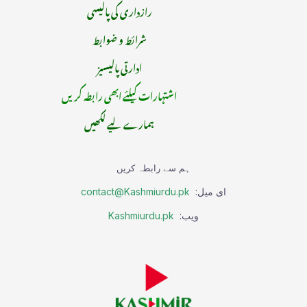
رازداری کی پالیسی
شرائط و ضوابط
ادارتی پالیسیز
اشتہارات کیلئے ابھی رابطہ کریں
ہمارے لیے لکھیں
ہم سے رابطہ کریں
ای میل:
contact@Kashmiurdu.pk
ویب:
Kashmiurdu.pk