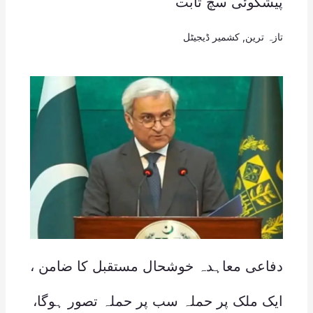
پیشگوئی سچ ثابت
تازہ ترین
,
کشمیر ڈیجیٹل
دفاعی معاہدہ خوشحال مستقبل کا ضامن ،
ایک ملک پر حملہ سب پر حملہ تصور ہوگا،