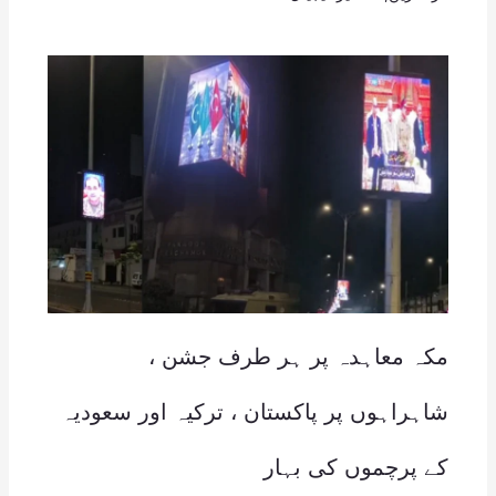
مکہ معاہدہ پر ہر طرف جشن ،
شاہراہوں پر پاکستان ، ترکیہ اور سعودیہ
کے پرچموں کی بہار