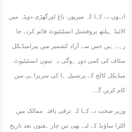
انہوں نے کہا کہ میرپور، باغ اورگھڑی دوپٹہ میں
الائیڈ ہیلتھ پروفشنل انسٹیٹیوٹ قائم کرنے جا
رہے ہیں جس سے آزاد کشمیر میں پیرامیڈیکل
سٹاف کی کمی دور ہوگی یہ تینوں انسٹیٹیوٹ
میڈیکل کالج کے پرنسپل ہا کی سربراہی میں
کام کریں گے۔
وزیر صحت نے کہا کہ ترقی یافتہ ممالک میں
الٹرا ساؤنڈ کے لیے بھی تین چار ہفتوں بعد تاریخ