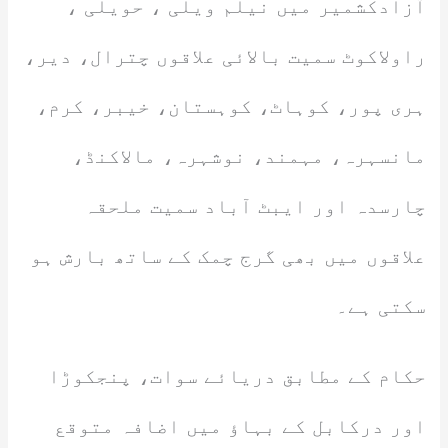
آزادکشمیر میں نیلم ویلی ، حویلی ،
راولاکوٹ سمیت بالائی علاقوں چترال، دیر،
ہری پور، کوہاٹ، کوہستان، خیبر، کرم،
مانسہرہ، مہمند، نوشہرہ، مالاکنڈ،
چارسدہ اور ایبٹ آباد سمیت ملحقہ
علاقوں میں بھی گرج چمک کے ساتھ بارش ہو
سکتی ہے۔
حکام کے مطابق دریائے سوات، پنجکوڑا
اور درکابل کے بہاؤ میں اضافہ متوقع