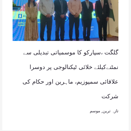
گلگت ،سپارکو کا موسمیاتی تبدیلی سے
نمٹنےکیلئے خلائی ٹیکنالوجی پر دوسرا
علاقائی سمپوزیم، ماہرین اور حکام کی
شرکت
تازہ ترین
,
موسم