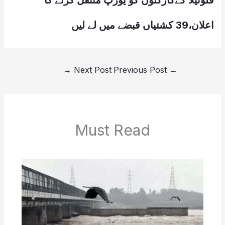
فلوٹیلا کےکارکنوں کو یورپ منتقل کرنے کا
اعلان،39 کشتیاں قبضے میں لے لیں
→
Next Post
Previous Post
←
Must Read