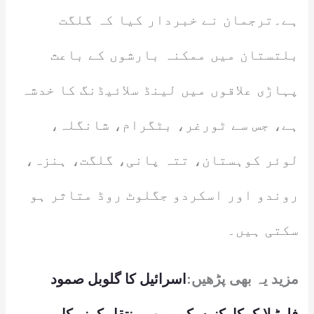
ہے۔ترجمان نے خبردار کیا کہ گلگت
بلتستان میں ممکنہ بارشوں کے باعث
پہاڑی علاقوں میں لینڈ سلائیڈنگ کا خدشہ
ہے، جس سے ٹورغر، بٹگرام، شانگلہ،
لوئر کوہستان، تتہ پانی، گلگت، ہنزہ،
روندو اور اسکردو جگلوٹ روڈ متاثر ہو
سکتی ہیں۔
مزید یہ بھی پڑھیں:
اسرائیل کا گلوبل صمود