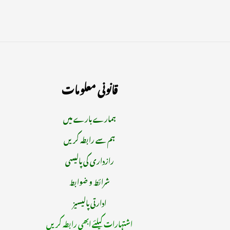
قانونی معلومات
ہمارے بارے میں
ہم سے رابطہ کریں
رازداری کی پالیسی
شرائط و ضوابط
ادارتی پالیسیز
اشتہارات کیلئے ابھی رابطہ کریں