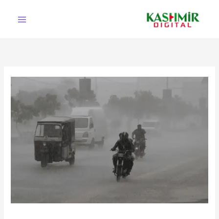
Ski
t
conten