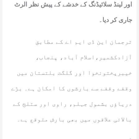
اور لینڈ سلائیڈنگ کے خدشے کے پیش نظر الرٹ
جاری کر دیا۔
ترجمان این ڈی ایم اے کے مطابق
آزادکشمیر،اسلام آباد، پنجاب،
خیبرپختونخوا اور گلگت بلتستان میں
وقفے وقفے سے بارشوں کا امکان ہے۔ بڑے
دریاؤں بشمول جہلم، راوی اور ستلج کے
بالائی علاقوں میں بھی بارش متوقع ہے۔