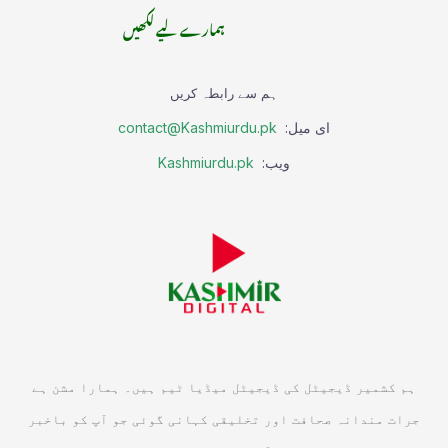
ہمارے لیے لکھیں
ہم سے رابطہ کریں
ای میل:
contact@Kashmiurdu.pk
ویب:
Kashmiurdu.pk
ہم کشمیر ڈیجیٹل کی ڈیجیٹل میڈیا ٹیم ہیں۔ ہمارا مشن ہے
جرات مندانہ صحافت اور تخلیقی کہانی گوئی جو آپ کو باخبر