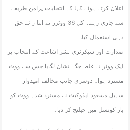
اعلان کرتے ہوئے کہا کہ انتحابات پرامن طریقے
سے جاری رہے۔ کل 36 ووٹرز نے اپنا رائے حق
دہی استعمال کیا،
صدارت اور سیکرٹری نشر اشاعت کے انتخاب پر
ایک ووٹر نے غلط جگہ نشان لگایا جس سے ووٹ
مسترد ہوا۔ دوسری جانب مخالف امیدوار
سہیل مسعود ایڈوکیٹ نے مسترد شدہ ووٹ کو
بار کونسل میں چیلنج کر دیا۔