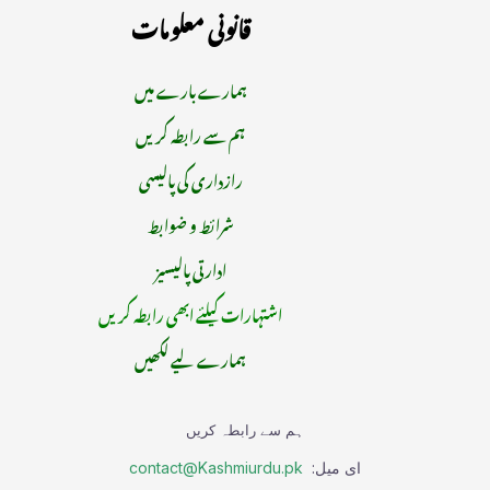
قانونی معلومات
ہمارے بارے میں
ہم سے رابطہ کریں
رازداری کی پالیسی
شرائط و ضوابط
ادارتی پالیسیز
اشتہارات کیلئے ابھی رابطہ کریں
ہمارے لیے لکھیں
ہم سے رابطہ کریں
ای میل:
contact@Kashmiurdu.pk