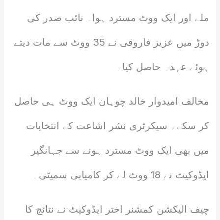
ملے اور ایک ووٹ مسترد ہوا۔ نائب صدر کی
دوڑ میں عزیز فاروقی نے 35 ووٹ سے مات دیتے
ہوئے عہدہ حاصل کیا۔
مخالف امیدوار خالد چوہان ایک ووٹ ہی حاصل
کر سکے۔ سیکرٹری نشر اشاعت کے انتخابات
میں بھی ایک ووٹ مسترد ہونے سے جہانگیر
ایڈوکیٹ نے 18 ووٹ لے کر کامیابی سمیٹی۔
چیف الیکشن کمشنر اختر ایڈوکیٹ نے نتائج کا