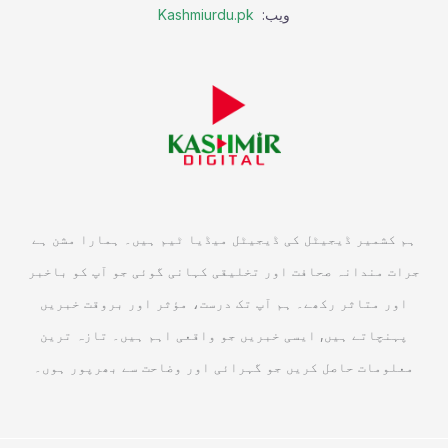
ویب:
Kashmiurdu.pk
ہم کشمیر ڈیجیٹل کی ڈیجیٹل میڈیا ٹیم ہیں۔ ہمارا مشن ہے
جرات مندانہ صحافت اور تخلیقی کہانی گوئی جو آپ کو باخبر
اور متاثر رکھے۔ ہم آپ تک درست، مؤثر اور بروقت خبریں
پہنچاتے ہیں, ایسی خبریں جو واقعی اہم ہیں۔ تازہ ترین
معلومات حاصل کریں جو گہرائی اور وضاحت سے بھرپور ہوں۔