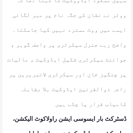
سہیل مسعود ایڈووکیٹ کا کہنا تھا کہ
ووٹر نے نشان کی جگہ نام پر مہر لگائی
ایسے میں ووٹ مسترد نہیں کیا جاسکتا۔
واضح رہے جنرل سیکرٹری پر واصف گوہر ،
جوائنٹ سیکرٹری شکیل ایڈوکیٹ ، مالیات
پر چنگیز خان اور سیکرٹری لائبریرین پر
راجہ ذوالقرنین ایڈوکیٹ بلا مقابلہ
کامیاب قرار پا چکے ہیں
ڈسٹرکٹ بار ایسوسی ایشن راولاکوٹ الیکشن،