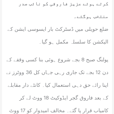
کرتے ہوئے عزیز فاروقی کو نائب صدر
منتخب ہوگئے۔
ضلع حویلی میں ڈسٹرکٹ بار ایسوسی ایشن کے
الیکشن کا سلسلہ مکمل ہو گیا۔
پولنگ صبح 8 بجے شروع ہوئی بنا کسی وقفے کے
دن 12 بجے تک جاری رہی جہاں کل 36 ووٹرز نے
اپنا رائے حق دہی استعمال کیا۔ کانٹے دار مقابلے
کے بعد فاروق گجر ایڈوکیٹ 18 ووٹ لے کر
کامیاب قرار پا گئے۔ مخالف امیدوار کو 17 ووٹ