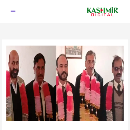
Ski
t
conten