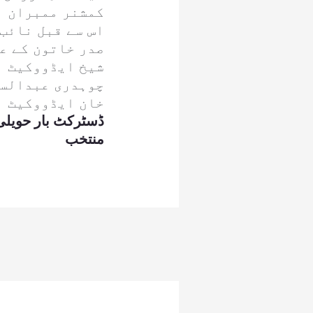
کمشنر ممبران ب
اس سے قبل نائب 
صدر خاتون کے ع
شیخ ایڈووکیٹ ب
چوہدری عبدالسل
خان ایڈووکیٹ ا
ڈسٹرکٹ بار حویلی
منتخب