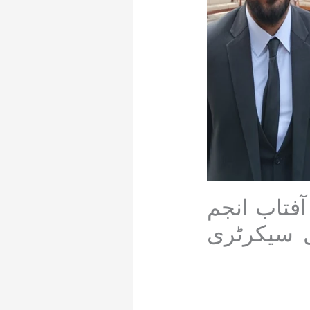
فتاب انجم
 سیکرٹری