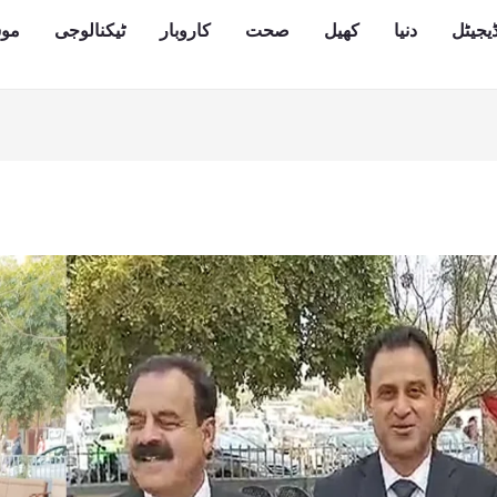
یجیٹل
دنیا
کھیل
صحت
کاروبار
ٹیکنالوجی
مو