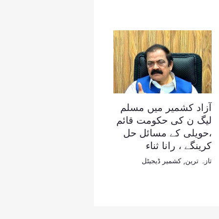
آزاد کشمیر میں مسلم
لیگ ن کی حکومت قائم
،حویلی کے مسائل حل
کرینگے ، رانا ثناء
تازہ ترین
,
کشمیر ڈیجیٹل