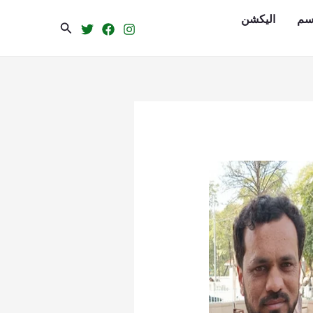
سم
الیکشن
Search