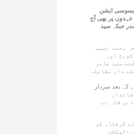
 ایسوسی ایشن
ہدوں پر بھی آج
ار آفتاب انجم227 ووٹ لیکر صدر جبکہ سید
ہ محمد نجیب
کورٹ اور
ئے سید عامر
ٹے دار مقابلہ
 کے بعد سردار
ں شاندار
امر شاہ نے
نے گرفتار کر
 الیکشن