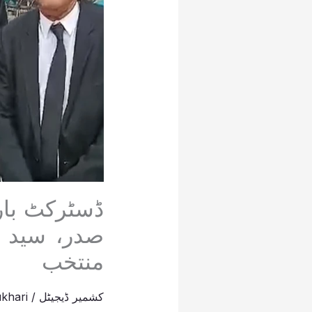
ڈسٹرکٹ بار
صدر، سید 
منتخب
کشمیر ڈیجیٹل
/
khari