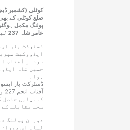
کوٹلی (کشمیر ڈیج
ضلع کوٹلی کے بھی
عامر شاہ 237 لیکرجنرل سیکرٹری منتخب ہوگئے
ڈسٹرکٹ بار ایس
ایڈووکیٹ سپریم
سردار آفتاب ا
حسین شاہ ایڈوو
ہوا۔
ڈسٹرکٹ بار ایسوس
آف
کامیابی حاصل ک
سخت مقابلے کے 
دوران پولنگ دو
لیا۔ اس دوران 