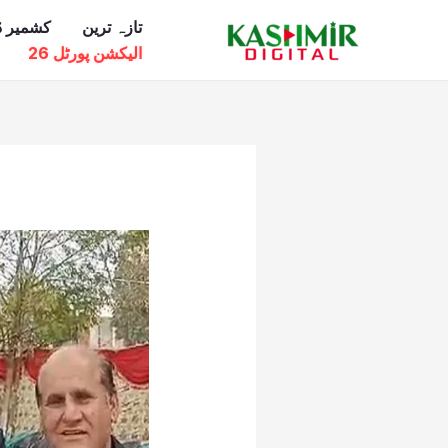
Ski
تازہ ترین
کشمیر ڈ
t
الیکشن پورٹل 26
conten