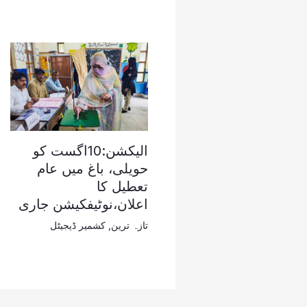
الیکشن:10اگست کو
حویلی، باغ میں عام
تعطیل کا
اعلان،نوٹیفکیشن جاری
تازہ ترین
,
کشمیر ڈیجیٹل