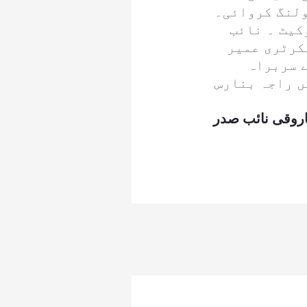
ولنگ کروائی۔
کیٹ ۔ نائب
کرٹری عمیر
ے سربراہ
ں راجہ بنارس
اروقی نائب صدر