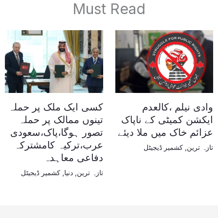
Must Read
وادی نیلم ،کالعدم
کسی ایک ملک پر حملہ
ایکشن کمیٹی کے ناپاک
تینوں ممالک پر حملہ
عزائم خاک میں ملا دیئے
تصور ہوگا،پاک،سعودی
عرب،ترکیہ کامشترکہ
تازہ ترین
,
کشمیر ڈیجیٹل
دفاعی معاہدہ
تازہ ترین
,
دنیا
,
کشمیر ڈیجیٹل