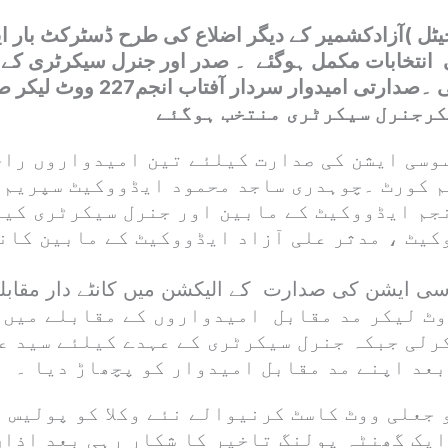
یٹل )آزادکشمیر کے دیگر اضلاع کی طرح ڈسٹرکٹ بار
 انتخابات مکمل ہوگئے ۔ صدر اور جنرل سیکرٹری کے ع
پولنگ مکمل ہوگئی ۔صدارتی امیدوار سرد
وسی ایشن کی صدارت کیلئے تین امیدواروں راج
 کورٹ ۔چوہدری ساجد محمود ایڈووکیٹ سپریم 
نجم ایڈووکیٹ کے مابین اور جنرل سیکرٹری کیل
کیٹ ، مدثر علی آزاد ایڈووکیٹ کے مابین کان
ی ایشن کی صدارت کے الیکشن میں کانٹے دار مقابلے
تاب انجم 227 ووٹ لیکر مد مقابل امیدواروں کے مقابلے می
رلی جبکہ جنرل سیکرٹری کے عہدے کیلئے سید ع
بعد اپنے مد مقابل امیدوار کو پچھاڑ دیا ۔
 جعلی ووٹ کاسٹ کرنیوالے نئے وکلا کو پولیس 
ایک گھنٹہ پولنگ تاخیر کا شکار رہی بعد اذاں