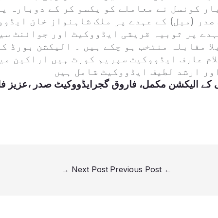
ار کونسل نے معاملے کو یکسو کر کے دوبارہ پ
صدر (میل) کے عہدے پر ملک شاہنواز خان ایڈوو
ہدے پر ثوبیہ قریشی ایڈووکیٹ اور جوائنٹ سی
لا مقابلہ منتخب ہو چکے ہیں ۔ الیکشن بورڈ ک
ام عارف ایڈووکیٹ سپریم کورٹ ہیں اراکین می
ور ارشد لطیف ایڈووکیٹ شامل ہیں
 کے الیکشن مکمل، فاروق گجرایڈووکیٹ صدر ،عزیز ف
→
Next Post
Previous Post
←