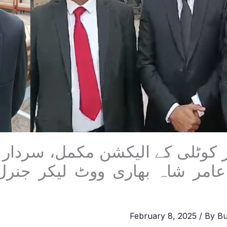
 کوٹلی کے الیکشن مکمل، سردار آ
عامر شاہ بھاری ووٹ لیکر جنرل
February 8, 2025
/ By
Bu