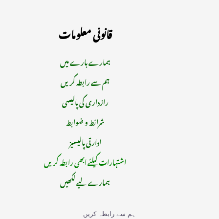
قانونی معلومات
ہمارے بارے میں
ہم سے رابطہ کریں
رازداری کی پالیسی
شرائط و ضوابط
ادارتی پالیسیز
اشتہارات کیلئے ابھی رابطہ کریں
ہمارے لیے لکھیں
ہم سے رابطہ کریں