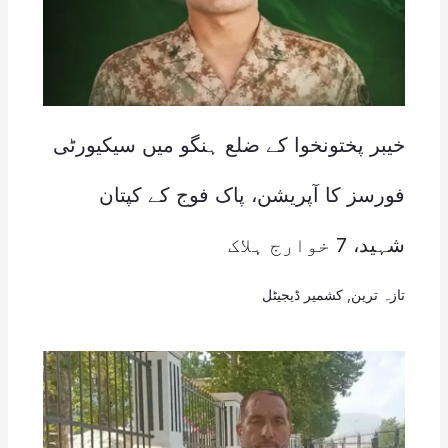
خیبر پختونخوا کے ضلع ہنگو میں سیکیورٹی
فورسز کا آپریشن، پاک فوج کے کپتان
شہید، 7 خوارج ہلاک
تازہ ترین
,
کشمیر ڈیجیٹل