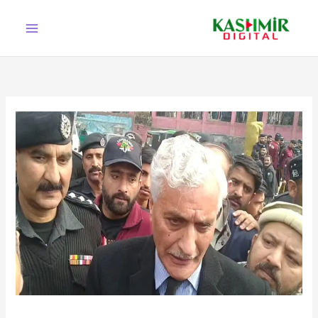
Ski
t
conten