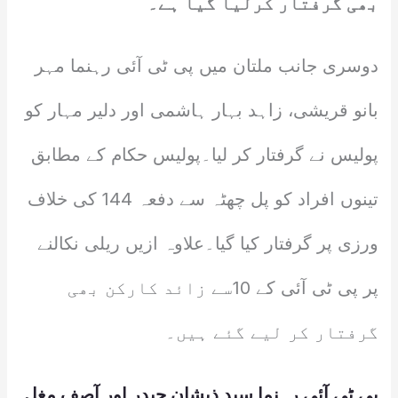
بھی گرفتار کرلیا گیا ہے۔
دوسری جانب ملتان میں پی ٹی آئی رہنما مہر
بانو قریشی، زاہد بہار ہاشمی اور دلیر مہار کو
پولیس نے گرفتار کر لیا۔پولیس حکام کے مطابق
تینوں افراد کو پل چھٹہ سے دفعہ 144 کی خلاف
ورزی پر گرفتار کیا گیا۔علاوہ ازیں ریلی نکالنے
پر پی ٹی آئی کے 10سے زائد کارکن بھی
گرفتار کر لیے گئے ہیں۔
پی ٹی آئی رہنما سید ذیشان حیدر اور آصف مغل