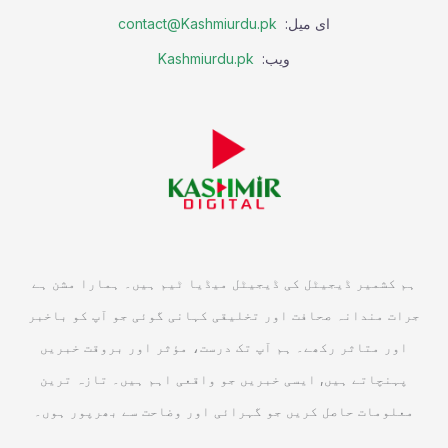
ای میل:
contact@Kashmiurdu.pk
ویب:
Kashmiurdu.pk
ہم کشمیر ڈیجیٹل کی ڈیجیٹل میڈیا ٹیم ہیں۔ ہمارا مشن ہے
جرات مندانہ صحافت اور تخلیقی کہانی گوئی جو آپ کو باخبر
اور متاثر رکھے۔ ہم آپ تک درست، مؤثر اور بروقت خبریں
پہنچاتے ہیں, ایسی خبریں جو واقعی اہم ہیں۔ تازہ ترین
معلومات حاصل کریں جو گہرائی اور وضاحت سے بھرپور ہوں۔