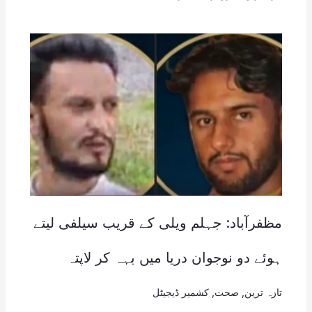
مظفرآباد: جہلم ویلی کے قریب سیلفی لیتے
ہوئے دو نوجوان دریا میں بہہ کر لاپتہ
تازہ ترین
,
صحت
,
کشمیر ڈیجیٹل