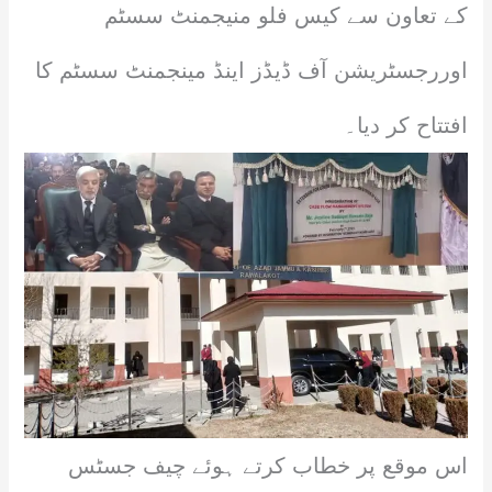
کے تعاون سے کیس فلو منیجمنٹ سسٹم
اوررجسٹریشن آف ڈیڈز اینڈ مینجمنٹ سسٹم کا
افتتاح کر دیا۔
اس موقع پر خطاب کرتے ہوئے چیف جسٹس