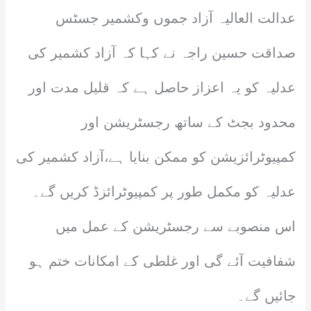
عدالت العالیہ آزاد جموں وکشمیر جسٹس
صداقت حسین راجہ نے کہا کہ آزاد کشمیر کی
عدلیہ کو یہ اعزاز حاصل ہے کہ قلیل مدت اور
محدود بجٹ کے ساتھ رجسٹریشن اور
کمپیوٹرائزیشن کو ممکن بنایا ہے،آزاد کشمیر کی
عدلیہ کو مکمل طور پر کمپیوٹرائزڈ کریں گے۔
اس منصوبے سے رجسٹریشن کے عمل میں
شفافیت آئے گی اور غلطی کے امکانات ختم ہو
جائیں گے۔