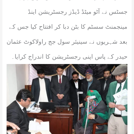
جسٹس نے آٹو میٹڈ ڈیڈز رجسٹریشن اینڈ
مینجمنٹ سسٹم کا بٹن دبا کر افتتاح کیا جس کے
بعد شہریوں نے سینیئر سول جج راولاکوٹ عثمان
حیدر کے پاس اپنی رجسٹریشن کا اندراج کرایا۔