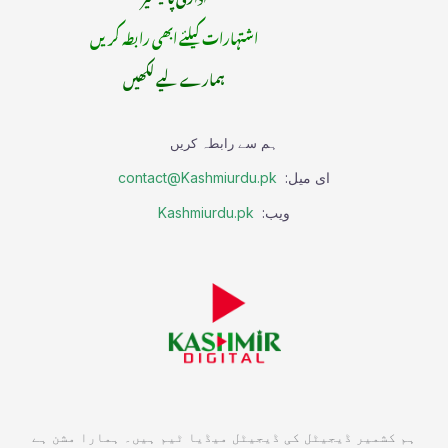
اشتہارات کیلئے ابھی رابطہ کریں
ہمارے لیے لکھیں
ہم سے رابطہ کریں
ای میل:
contact@Kashmiurdu.pk
ویب:
Kashmiurdu.pk
ہم کشمیر ڈیجیٹل کی ڈیجیٹل میڈیا ٹیم ہیں۔ ہمارا مشن ہے