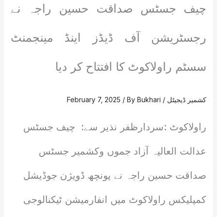
چیف جسٹس صداقت حسین راجہ نے
رجسٹریشن آف ڈیڈز اینڈ مینجمنٹ
سسٹم راولاکوٹ کا افتتاح کر دیا
کشمیر ڈیجیٹل
/
Bukhari
/ By
February 7, 2025
راولاکوٹ :سردارظفر نذیر سے: چیف جسٹس
عدالت العالیہ آزاد جموں وکشمیر جسٹس
صداقت حسین راجہ نے پونچھ ڈویژن جوڈیشل
کمپلیکس راولاکوٹ میں انفارمیشن ٹیکنالوجی