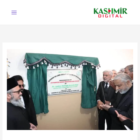
Ski
t
conten