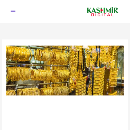
Ski
t
conten