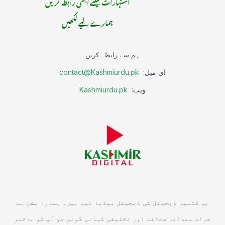
اشتہارات کیلئے ابھی رابطہ کریں
ہمارے لیے لکھیں
ہم سے رابطہ کریں
ای میل:
contact@Kashmiurdu.pk
ویب:
Kashmiurdu.pk
ہم کشمیر ڈیجیٹل کی ڈیجیٹل میڈیا ٹیم ہیں۔ ہمارا مشن ہے
جرات مندانہ صحافت اور تخلیقی کہانی گوئی جو آپ کو باخبر