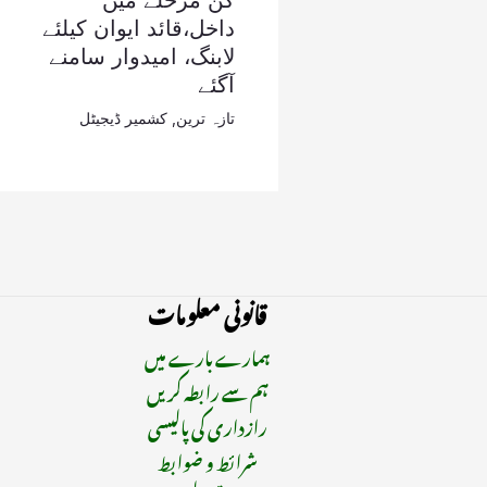
کن مرحلے میں
داخل،قائد ایوان کیلئے
لابنگ، امیدوار سامنے
آگئے
تازہ ترین
,
کشمیر ڈیجیٹل
قانونی معلومات
ہمارے بارے میں
ہم سے رابطہ کریں
رازداری کی پالیسی
شرائط و ضوابط