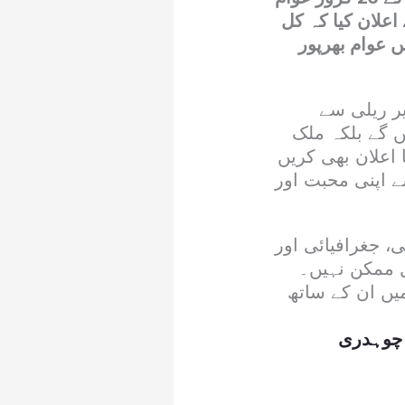
علان کیا کہ کل
 عوام بھرپور
یر ریلی سے
 گے بلکہ ملک
اعلان بھی کریں
 اپنی محبت اور
، جغرافیائی اور
ل ممکن نہیں۔
یں ان کے ساتھ
 چوہدری