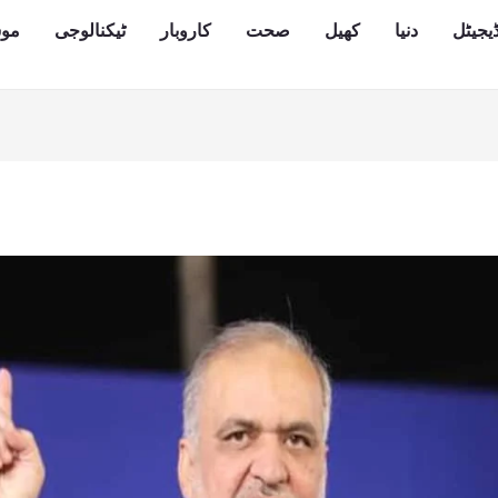
یجیٹل
دنیا
کھیل
صحت
کاروبار
ٹیکنالوجی
مو