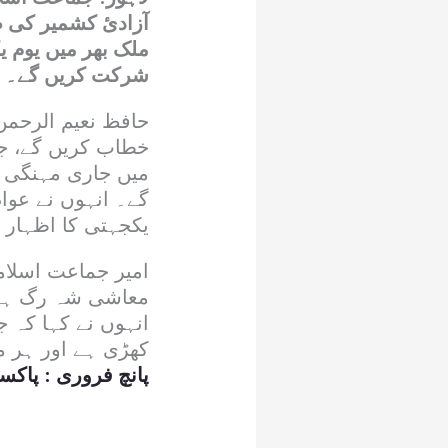
آزادیٔ کشمیر کی ص
ملک بھر میں یوم 
شرکت کریں گے۔
حافظ نعیم الرحمن
خطاب کریں گے، جہ
میں جاری مہنگی ب
گے۔ انہوں نے عوا
یکجہتی کا اظہار 
امیر جماعت اسلامی
معاشی شہ رگ ہے ا
انہوں نے کہا کہ
کھڑی ہے اور ہر مح
پانچ فروری : پاک