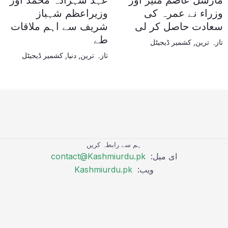
مارشل عاصم منیر اور
عہد شہزادہ محمد اور
وزراء نے عمرہ کی
وزیراعظم شہباز
سعادت حاصل کر لی
شریف سے اہم ملاقات
طے
تازہ ترین
,
کشمیر ڈیجیٹل
تازہ ترین
,
دنیا
,
کشمیر ڈیجیٹل
ہم سے رابطہ کریں
ای میل:
contact@Kashmiurdu.pk
ویب:
Kashmiurdu.pk