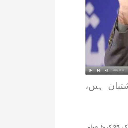
بان ہیں،
لاہور: جماعت اسلامی کے امیر حافظ نعیم الرحمن نے کہا ہے کہ پاکستان کے 25 کروڑ عوام