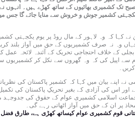
بح تک کشمیری بھائیوں کے ساتھ کھڑے ہیں۔ انہوں نے ا
یکجہتی کشمیر جوش و خروش سے منایا جائے گا جس میں
 نے کہا کہ وہ لاہور کے مال روڈ پر یوم یکجہتی کشم
اں وہ نہ صرف کشمیریوں کے حق میں آواز بلند کریں
جلی کے خلاف احتجاجی تحریک کے آئندہ لائحہ عمل کا 
م سے اپیل کی کہ وہ گھروں سے نکل کر کشمیریوں سے
کریں۔
 نے اپنے بیان میں کہا کہ کشمیر پاکستان کی نظریاتی
ور اس کی آزادی کے بغیر تحریکِ پاکستان کی تکمی
 جماعت اسلامی کشمیری عوام کے حقوق کی جدوجہد م
اذ پر ان کے حق میں آواز اٹھاتی رہے گی۔
ستانی قوم کشمیری عوام کیساتھ کھڑی ہے، طارق فضل