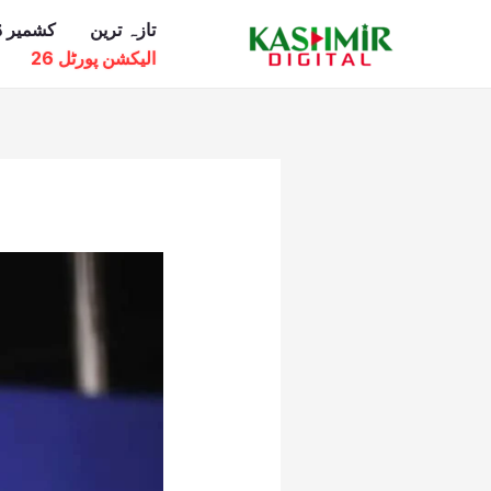
Ski
تازہ ترین
کشمیر ڈ
t
الیکشن پورٹل 26
conten