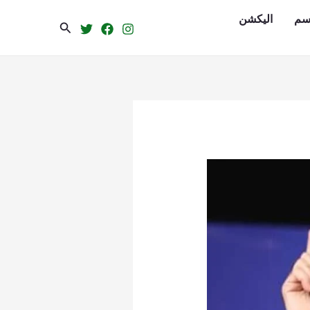
سم
الیکشن
Search