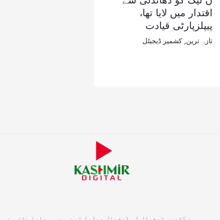
ن لیگ کو دھاندلی سے
اقتدار میں لایا تھا،
پیپلزپارٹی قیادت
تازہ ترین
,
کشمیر ڈیجیٹل
ہم کشمیر ڈیجیٹل کی ڈیجیٹل میڈیا ٹیم ہیں۔ ہمارا مشن ہے