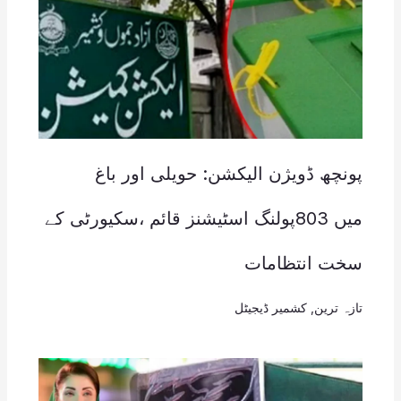
پونچھ ڈویژن الیکشن: حویلی اور باغ
میں 803پولنگ اسٹیشنز قائم ،سکیورٹی کے
سخت انتظامات
تازہ ترین
,
کشمیر ڈیجیٹل