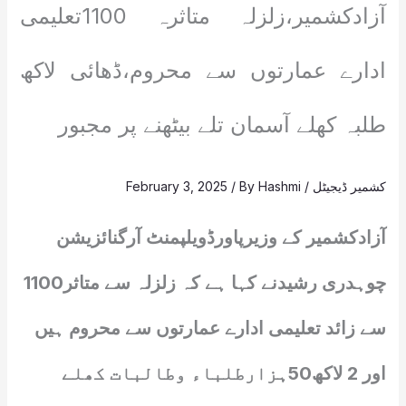
آزادکشمیر،زلزلہ متاثرہ 1100تعلیمی
ادارے عمارتوں سے محروم،ڈھائی لاکھ
طلبہ کھلے آسمان تلے بیٹھنے پر مجبور
کشمیر ڈیجیٹل
/
Hashmi
/ By
February 3, 2025
آزادکشمیر کے وزیرپاورڈویلپمنٹ آرگنائزیشن
چوہدری رشیدنے کہا ہے کہ زلزلہ سے متاثر1100
سے زائد تعلیمی ادارے عمارتوں سے محروم ہیں
اور 2 لاکھ50ہزارطلباء وطالبات کھلے