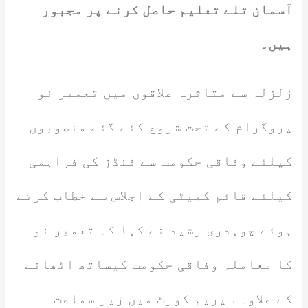
آسمان تلے تعلیم حاصل کرنے پر مجبور
ہیں۔
زلزلہ سے متاثرہ علاقوں میں تعمیر نو
پروگرام کے تحت شروع کئے گئے منصوبوں
کیلئے وفاقی حکومت سے فنڈز کی فراہمی
کیلئے قائم کمیٹی کے اجلاس سے خطاب کرتے
ہوئے چوہدری رشید نے کہا کہ تعمیر نو
کا معاملہ وفاقی حکومت کیساتھ اٹھانے
کے علاوہ سپریم کورٹ میں زیر سماعت