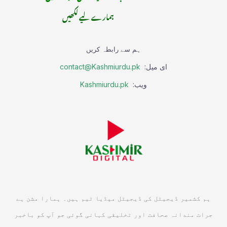
ہمارے لیے لکھیں
ہم سے رابطہ کریں
ای میل:
contact@Kashmiurdu.pk
ویب:
Kashmiurdu.pk
ہم کشمیر ڈیجیٹل کی ڈیجیٹل میڈیا ٹیم ہیں۔ ہمارا مشن ہے
جرات مندانہ صحافت اور تخلیقی کہانی گوئی جو آپ کو باخبر