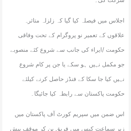
شرکت کی۔
اجلاس میں فیصلہ کیا گیا کہ زلزلہ متاثرہ
علاقوں کے تعمیر نو پروگرام کے تحت وفاقی
حکومت /ایراء کی جانب سے شروع کئے منصوبے
جو مکمل نہیں ہو سکے یا جن پر کام شروع
نہیں کیا جا سکا کے فنڈز حاصل کرنے کیلئے
حکومت پاکستان سے رابطہ کیا جائیگا۔
اس ضمن میں سپریم کورٹ آف پاکستان میں
زیر سماعت کیس میں فریق بن کر موقف پیش