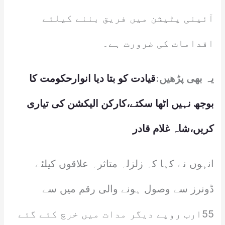
آئینی پٹیشن میں فریق بننے کیلئے
اقدامات کی ضرورت ہے۔
یہ بھی پڑھیں:
قیادت کو بتا دیا انوارحکومت کا
بوجھ نہیں اٹھا سکتے،کارکن الیکشن کی تیاری
کریں،شاہ غلام قادر
انہوں نے کہا کہ زلزلہ متاثرہ علاقوں کیلئے
ڈونرز سے وصول ہونے والی رقم میں سے
55ارب روپے دیگر مدات میں خرچ کئے گئے