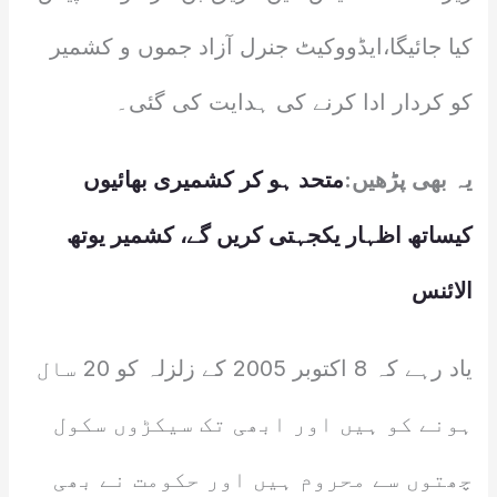
کیا جائیگا،ایڈووکیٹ جنرل آزاد جموں و کشمیر
کو کردار ادا کرنے کی ہدایت کی گئی۔
یہ بھی پڑھیں:
متحد ہو کر کشمیری بھائیوں
کیساتھ اظہار یکجہتی کریں گے، کشمیر یوتھ
الائنس
یاد رہے کہ 8 اکتوبر 2005 کے زلزلہ کو 20 سال
ہونے کو ہیں اور ابھی تک سیکڑوں سکول
چھتوں سے محروم ہیں اور حکومت نے بھی