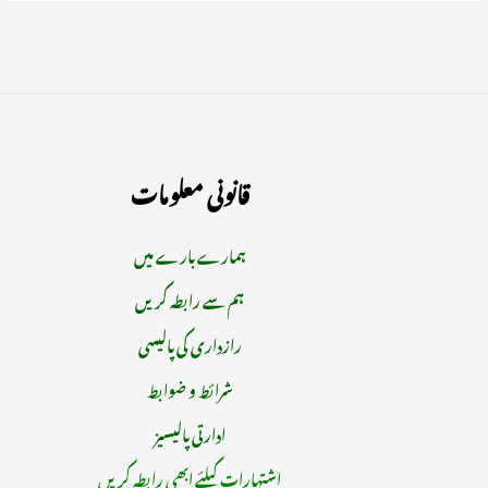
قانونی معلومات
ہمارے بارے میں
ہم سے رابطہ کریں
رازداری کی پالیسی
شرائط و ضوابط
ادارتی پالیسیز
اشتہارات کیلئے ابھی رابطہ کریں