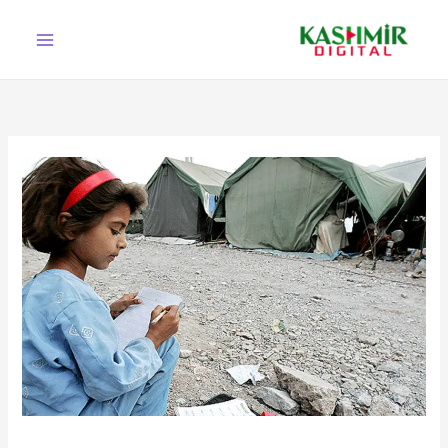
Ski
t
conten