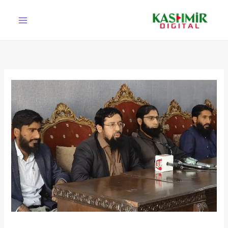
Ski
t
conten