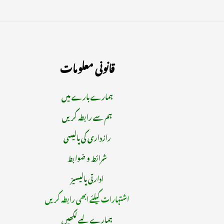
قانونی معلومات
ہمارے بارے میں
ہم سے رابطہ کریں
رازداری کی پالیسی
شرائط و ضوابط
ادارتی پالیسیز
اشتہارات کیلئے ابھی رابطہ کریں
ہمارے لیے لکھیں