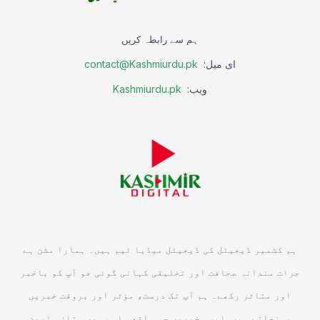
ہم سے رابطہ کریں
ای میل:
contact@Kashmiurdu.pk
ویب:
Kashmiurdu.pk
ہم کشمیر ڈیجیٹل کی ڈیجیٹل میڈیا ٹیم ہیں۔ ہمارا مشن ہے
جرات مندانہ صحافت اور تخلیقی کہانی گوئی جو آپ کو باخبر
اور متاثر رکھے۔ ہم آپ تک درست، مؤثر اور بروقت خبریں
پہنچاتے ہیں, ایسی خبریں جو واقعی اہم ہیں۔ تازہ ترین