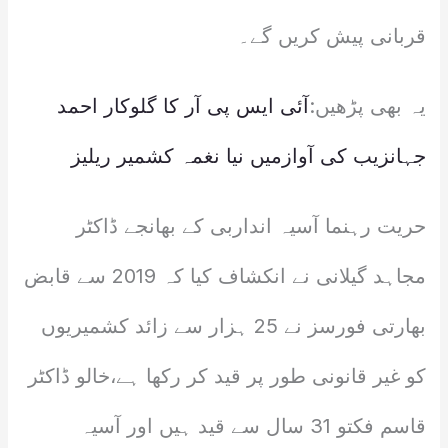
قربانی پیش کریں گے۔
یہ بھی پڑھیں:
آئی ایس پی آر کا گلوکار احمد
جہانزیب کی آوازمیں نیا نغمہ کشمیر ریلیز
حریت رہنما آسیہ انداربی کے بھانجے ڈاکٹر
مجاہد گیلانی نے انکشاف کیا کہ 2019 سے قابض
بھارتی فورسز نے 25 ہزار سے زائد کشمیریوں
کو غیر قانونی طور پر قید کر رکھا ہے،خالو ڈاکٹر
قاسم فکتو 31 سال سے قید ہیں اور آسیہ