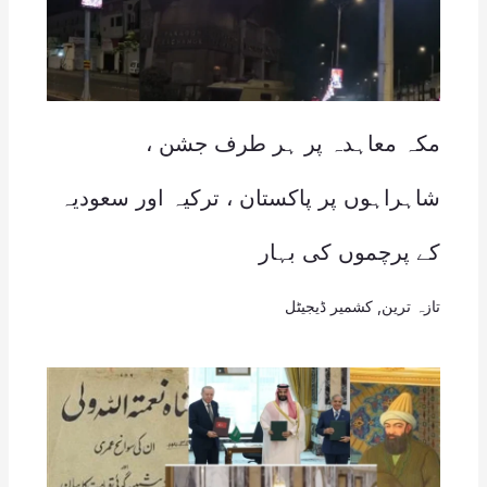
مکہ معاہدہ پر ہر طرف جشن ،
شاہراہوں پر پاکستان ، ترکیہ اور سعودیہ
کے پرچموں کی بہار
تازہ ترین
,
کشمیر ڈیجیٹل