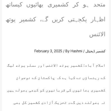
متحد ہو کر کشمیری بھائیوں کیساتھ
اظہار یکجہتی کریں گے، کشمیر یوتھ
الائنس
کشمیر ڈیجیٹل
/
Hashmi
/ By
February 3, 2025
اسلام آباد: کشمیر یوتھ الائنس اور مسلم یوتھ لیگ
کے رہنماؤں نے کہا ہے کہ پاکستان کے نوجوان
کشمیری بھائیوں کی قربانیوں کو کبھی بھولے ہیں
نہ بھولنے دیں گے، تحریک آزادی کشمیر کل بھی