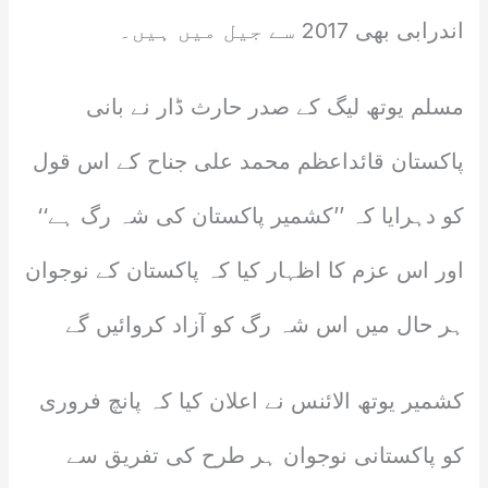
اندرابی بھی 2017 سے جیل میں ہیں۔
مسلم یوتھ لیگ کے صدر حارث ڈار نے بانی
پاکستان قائداعظم محمد علی جناح کے اس قول
کو دہرایا کہ ’’کشمیر پاکستان کی شہ رگ ہے‘‘
اور اس عزم کا اظہار کیا کہ پاکستان کے نوجوان
ہر حال میں اس شہ رگ کو آزاد کروائیں گے
کشمیر یوتھ الائنس نے اعلان کیا کہ پانچ فروری
کو پاکستانی نوجوان ہر طرح کی تفریق سے