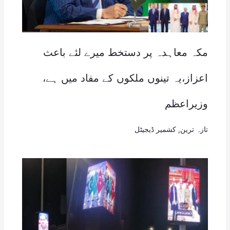
مکہ معاہدہ پر دستخط میرے لئے باعث
اعزاز،یہ تینوں ملکوں کے مفاد میں ہے،
وزیراعظم
تازہ ترین
,
کشمیر ڈیجیٹل