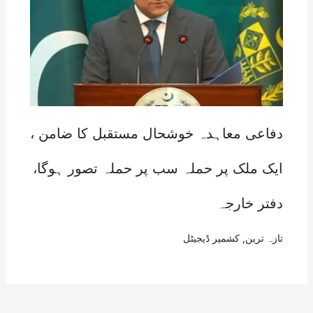
دفاعی معاہدہ خوشحال مستقبل کا ضامن ،
ایک ملک پر حملہ سب پر حملہ تصور ہوگا،
دفتر خارجہ
تازہ ترین
,
کشمیر ڈیجیٹل