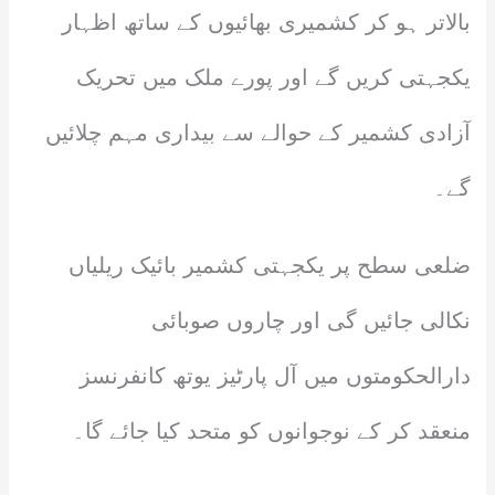
بالاتر ہو کر کشمیری بھائیوں کے ساتھ اظہار
یکجہتی کریں گے اور پورے ملک میں تحریک
آزادی کشمیر کے حوالے سے بیداری مہم چلائیں
گے۔
ضلعی سطح پر یکجہتی کشمیر بائیک ریلیاں
نکالی جائیں گی اور چاروں صوبائی
دارالحکومتوں میں آل پارٹیز یوتھ کانفرنسز
منعقد کر کے نوجوانوں کو متحد کیا جائے گا۔