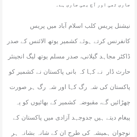
جاری تھی اور آج بھی جاری ہے۔
نیشنل پریس کلب اسلام آباد میں پریس
کانفرنس کرتے ہوئے کشمیر یوتھ الائنس کے صدر
ڈاکٹر مجاہد گیلانی، صدر مسلم یوتھ لیگ انجینئر
حارث ڈار نے کہا کہ بانی پاکستان نے کشمیر کو
پاکستان کی شہ رگ کہا اور شہ رگ ہر صورت
چھڑائیں گے، مقبوضہ کشمیر کے بھائیوں کو یہ
پیغام دیتے ہیں جدوجہد آزادی میں پاکستان کے
نوجوان ہمیشہ کی طرح ان کے شانہ بشانہ ہر