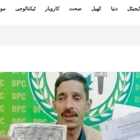
یجیٹل
دنیا
کھیل
صحت
کاروبار
ٹیکنالوجی
مو