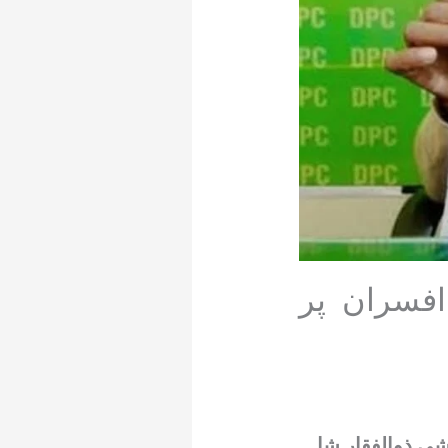
افسران پر
ئشی ذوالفقار شاہ