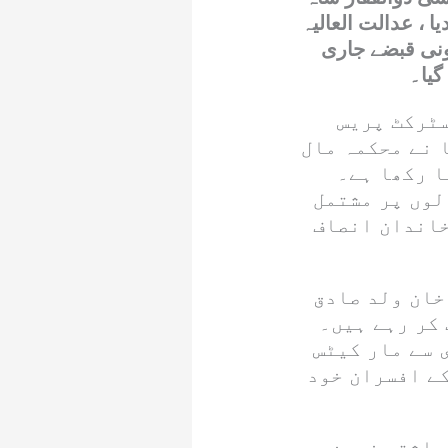
ا ، عدالت العالیہ
ونی قبضے جاری
گیا۔
سٹرکٹ پریس
 نے محکمہ مال
ا رکھا ہے۔
لوں پر مشتمل
خاندان انصاف
خان ولد صادق
 کر رہے ہیں۔
 سے مار کیٹس
کے افسران خود
راثتی زمین پر