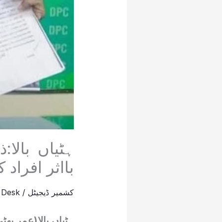
ہٹیاں بالا
بااثر افراد
کشمیر ڈیجیٹل
/
 Desk
ہٹیاں بالا(عمر بھٹ