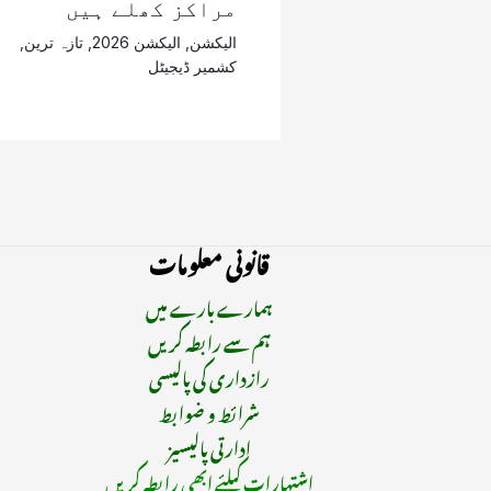
مراکز کھلے ہیں
الیکشن
,
الیکشن 2026
,
تازہ ترین
,
کشمیر ڈیجیٹل
قانونی معلومات
ہمارے بارے میں
ہم سے رابطہ کریں
رازداری کی پالیسی
شرائط و ضوابط
ادارتی پالیسیز
اشتہارات کیلئے ابھی رابطہ کریں