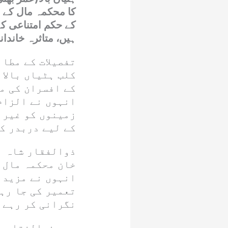
کا محکمہ مال کے اف
کے حکم امتناعی کے
ہیں، متاثرہ خاندا
تفصیلات کے مطا
کلب ہٹیاں بالا 
کے افسران کی م
انہوں نے الزام
زمینوں کو غیر 
کے لیے دربدر ک
ذوالفقار شاہ ن
خان محکمہ مال 
انہوں نے مزید 
تعمیر کی جا رہ
نگرانی کر رہے ہ
سید ذوالفقار ح