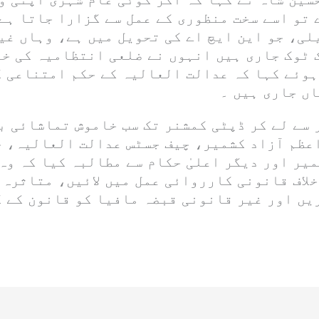
 تو اسے سخت منظوری کے عمل سے گزارا جاتا ہے
لی، جو این ایچ اے کی تحویل میں ہے، وہاں غی
ک ٹوک جاری ہیں انہوں نے ضلعی انتظامیہ کی خ
ہوئے کہا کہ عدالت العالیہ کے حکم امتناعی ک
ں جاری ہیں ۔
 سے لے کر ڈپٹی کمشنر تک سب خاموش تماشائی ب
عظم آزاد کشمیر، چیف جسٹس عدالت العالیہ، 
شمیر اور دیگر اعلیٰ حکام سے مطالبہ کیا کہ وہ
خلاف قانونی کارروائی عمل میں لائیں، متاثرہ
یں اور غیر قانونی قبضہ مافیا کو قانون کے ک