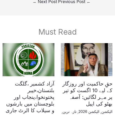
→
Next Post
Previous Post
←
Must Read
حقِ حاکمیت اور روزگار
آزاد کشمیر ،گلگت
کے لیے 10 اگست کو تیر
بلتستان،خیبر
پر مہر لگائیں: آصفہ
پختونخوا،پنجاب اور
بھٹو کی اپیل
بلوچستان میں بارشوں
و سیلاب کا الرٹ جاری
الیکشن
,
الیکشن 2026
,
تازہ ترین
,