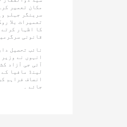
مکان تعمیر کرے
سرینگر جہلم وی
تعمیرات بلا رو
کا اظہار کرتے 
قانونی سرگرمیا
نائب تحصیل دار
انہوں نے وزیرا
آئی جی آزاد ک
لینڈ مافیا کے 
انصاف فراہم کر
جائے ۔