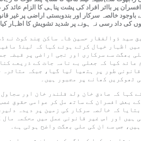
سران پر بااثر افراد کی پشت پناہی کا الزام عائد کر دی
 باوجود خالصہ سرکار اور بندوبستی اراضی پر غیر قان
نوں کی داد رسی نہ ہونے پر شدید تشویش کا اظہار کیا 
بق سید ذوالفقار حسین شاہ ساکن چند کوٹ نے ڈ
میں اظہار خیال کرتے ہوئے کہا کہ لینڈ مافیا
لی بھگت سے سرکاری اور نجی اراضی پر قبضہ جم
 عائد کیا کہ جعلی بے نامہ جات کے ذریعے کنا
قانونی طور پر ہتھیا لیا گیا، جبکہ متاثرہ 
ی ٹھوکریں کھانے پر مجبور ہیں۔
ے کہا کہ صادق خان ولد قلندر خان اور سجاول 
کے بعض افسران کے ساتھ مل کر عوامی حقوق غصب
بتایا کہ خالصہ سرکار کی زمین پر دیدہ دلیری
ی ہیں اور اس غیر قانونی عمل میں محکمہ مال 
یں، جس سے ان کی ملی بھگت واضح ہوتی ہے۔
سین شاہ نے کہا کہ اگر کوئی عام شہری اپنی و