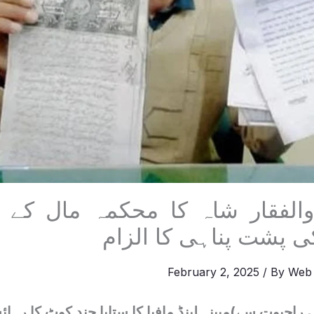
:ذوالفقار شاہ کا محکمہ مال کے 
 کی پشت پناہی کا الزام
February 2, 2025
/ By
Web
ی راجپوت سے)مبینہ لینڈ مافیا کا ستایا چند کوٹ کا رہا