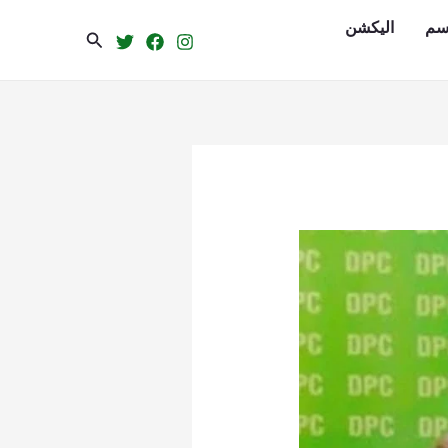
سم
الیکشن
Search