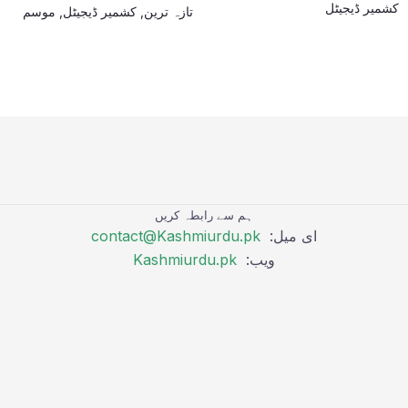
کشمیر ڈیجیٹل
تازہ ترین
,
کشمیر ڈیجیٹل
,
موسم
ہم سے رابطہ کریں
ای میل:
contact@Kashmiurdu.pk
ویب:
Kashmiurdu.pk