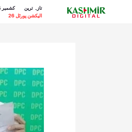
Ski
تازہ ترین
کشمیر ڈ
t
الیکشن پورٹل 26
conten