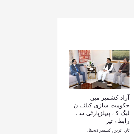
آزاد کشمیر میں
حکومت سازی کیلئے ن
لیگ کے پیپلزپارٹی سے
رابطے تیز
تازہ ترین
,
کشمیر ڈیجیٹل