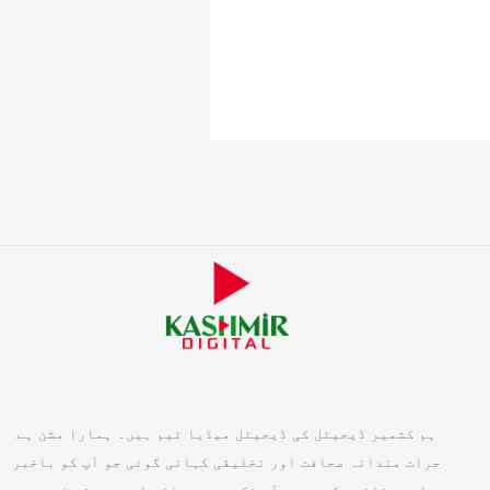
ہم کشمیر ڈیجیٹل کی ڈیجیٹل میڈیا ٹیم ہیں۔ ہمارا مشن ہے
جرات مندانہ صحافت اور تخلیقی کہانی گوئی جو آپ کو باخبر