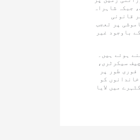
، جبکہ شاہراہ
ر قانونی
اموشی پر تعجب
ے باوجود غیر
نے ہوئے ہیں۔
چیف سیکرٹری،
 فوری طور پر
 خاندانوں کو
ٹہرے میں لایا