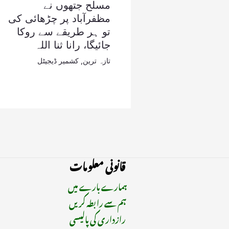
مسلح جتھوں نے
مظفرآباد پر چڑھائی کی
تو ہر طریقے سے روکا
جائیگا، رانا ثنا اللہ
تازہ ترین
,
کشمیر ڈیجیٹل
قانونی معلومات
ہمارے بارے میں
ہم سے رابطہ کریں
رازداری کی پالیسی