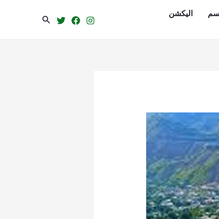
سم
الیکشن
Search