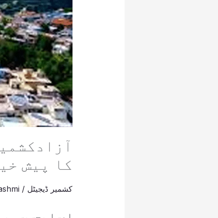
آزادکشمی
کا پیش خی
کشمیر ڈیجیٹل
/
ashmi
ایسا محسوس ہو ر