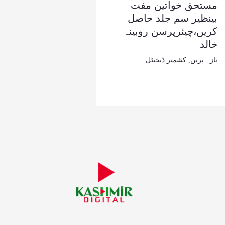
مستحق خواتین مفت
بینظیر سم جلد حاصل
کریں،چیئرپرسن روبینہ
خالد
تازہ ترین
,
کشمیر ڈیجیٹل