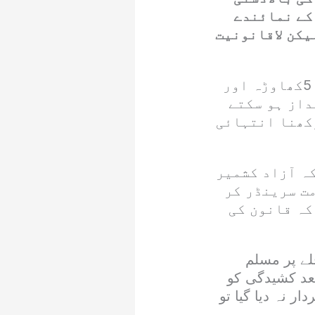
 کے نمائندے
یکن لاقانونیت
سینئر صحافی وتجزیہ نگار سید ابرار حیدر کا کہنا ہے مظفر آباد کے حلقہ5کھاوڑہ اور
داز ہو سکتے
کھنا انتہائی
کہ آزاد کشمیر
مت سرینڈر کر
کہ قانون کی
فلے پر مسلم
عد کشیدگی کو
ر نہ دیا گیا تو