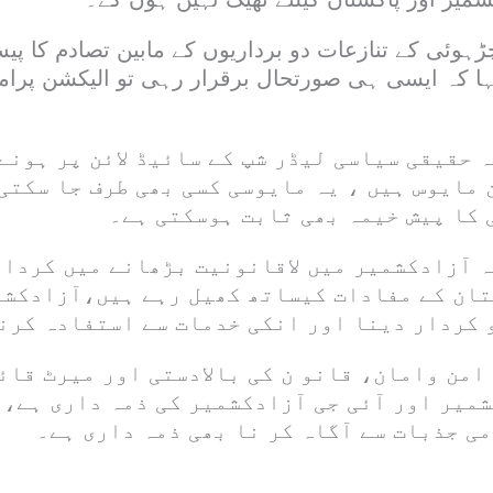
ڑہوئی کے تنازعات دو برداریوں کے مابین تصادم کا پ
ہا کہ ایسی ہی صورتحال برقرار رہی تو الیکشن پرام
 حقیقی سیاسی لیڈر شپ کے سائیڈ لائن پر ہونے
 مایوس ہیں ، یہ مایوسی کسی بھی طرف جا سکتی
 کا پیش خیمہ بھی ثابت ہوسکتی ہے۔
 آزادکشمیر میں لاقانونیت بڑھانے میں کردار
ان کے مفادات کیساتھ کھیل رہے ہیں،آزادکشم
 کردار دینا اور انکی خدمات سے استفادہ کرن
امن وامان، قانو ن کی بالادستی اور میرٹ قائ
میر اور آئی جی آزادکشمیر کی ذمہ داری ہے،
ی جذبات سے آگاہ کر نا بھی ذمہ داری ہے۔