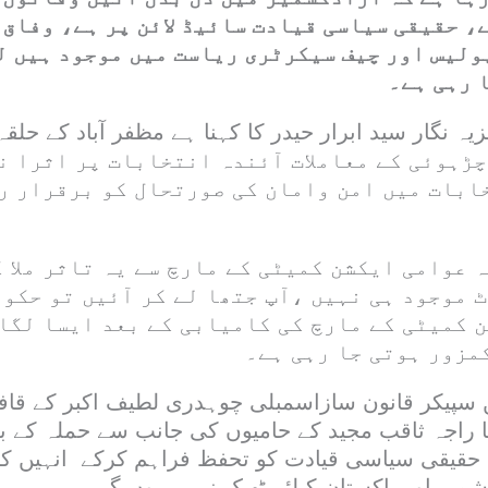
، حقیقی سیاسی قیادت سائیڈ لائن پر ہے، وفاق
ولیس اور چیف سیکرٹری ریاست میں موجود ہیں ل
 رہی ہے۔
ڑہوئی کے معاملات آئندہ انتخابات پر اثرا ن
خابات میں امن وامان کی صورتحال کو برقرار ر
 عوامی ایکشن کمیٹی کے مارچ سے یہ تاثر ملا 
ٹ موجود ہی نہیں ،آپ جتھا لے کر آئیں تو حکو
 کمیٹی کے مارچ کی کامیابی کے بعد ایسا لگا
مزور ہوتی جا رہی ہے۔
ہ میں سپیکر قانون سازاسمبلی چوہدری لطیف اکبر کے قا
 راجہ ثاقب مجید کے حامیوں کی جانب سے حملہ کے ب
 ، حقیقی سیاسی قیادت کو تحفظ فراہم کرکے انہیں کردا
کشمیر اور پاکستان کیلئے ٹھیک نہیں ہوں گے۔