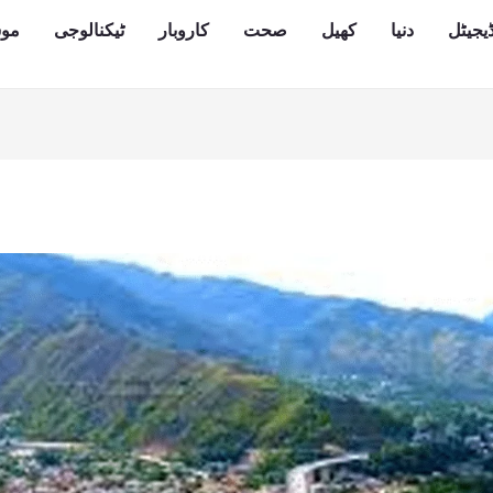
یجیٹل
دنیا
کھیل
صحت
کاروبار
ٹیکنالوجی
مو