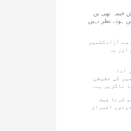
یش خیمہ بھی بن
ن ہوتے نظر نہیں
 سے آزادکشمیر
 اور یہ
 ادا
یر کی حقیقی
ا ناگزیر ہے۔
م کرنا چیف
دونوں افسران