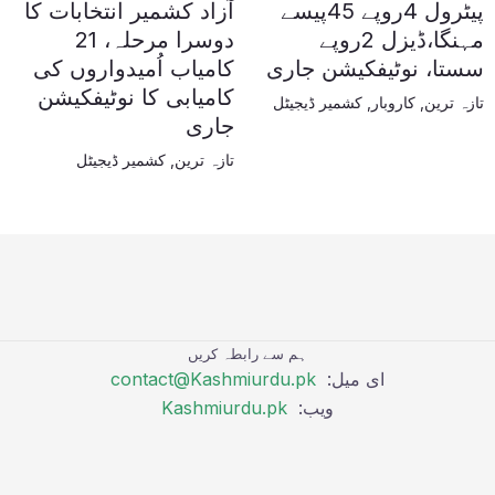
پیٹرول 4روپے 45پیسے
آزاد کشمیر انتخابات کا
مہنگا،ڈیزل 2روپے
دوسرا مرحلہ، 21
سستا، نوٹیفکیشن جاری
کامیاب اُمیدواروں کی
کامیابی کا نوٹیفکیشن
تازہ ترین
,
کاروبار
,
کشمیر ڈیجیٹل
جاری
تازہ ترین
,
کشمیر ڈیجیٹل
ہم سے رابطہ کریں
ای میل:
contact@Kashmiurdu.pk
ویب:
Kashmiurdu.pk