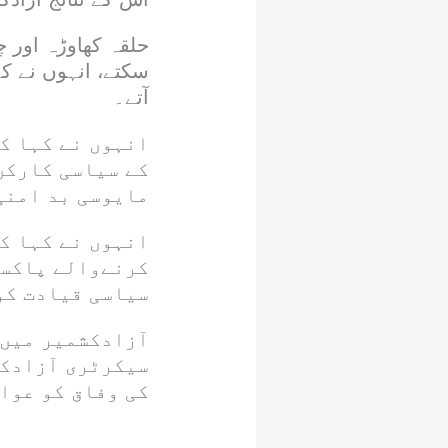
حلقہ کھاوڑہ اور چ
سکتے، انہوں نے ک
آتے۔
انہوں نے کہا کہ
کے سیاسی کارکن
مایوسی بد امنی
انہوں نے کہا کہ
کرنےوالے پاکست
سیاسی قیادت کو
آزادکشمیر میں 
سیکرٹری آزادکش
کی وفاق کو عوام