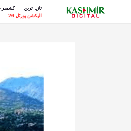
Ski
تازہ ترین
کشمیر ڈ
t
الیکشن پورٹل 26
conten