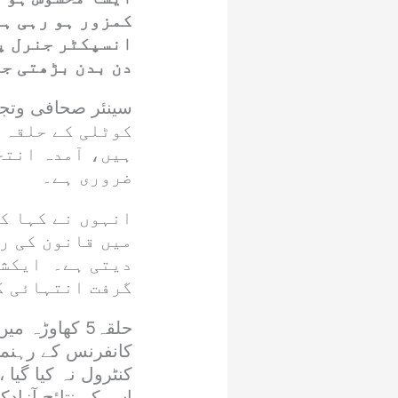
کمزور ہو رہی ہے
انسپکٹر جنرل پ
دن بدن بڑھتی جا
کوٹلی کے حلقہ چ
ہیں، آمدہ انت
ضروری ہے۔
انہوں نے کہا کہ
میں قانون کی ر
دیتی ہے۔ ایکشن
گرفت انتہائی ک
حلقہ5 کھاوڑ
کانفرنس کے رہنما
کنٹرول نہ کیا گیا
اس کے نتائج آزاد