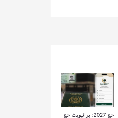
حج 2027: پرائیویٹ حج