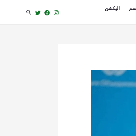
سم
الیکشن
Search