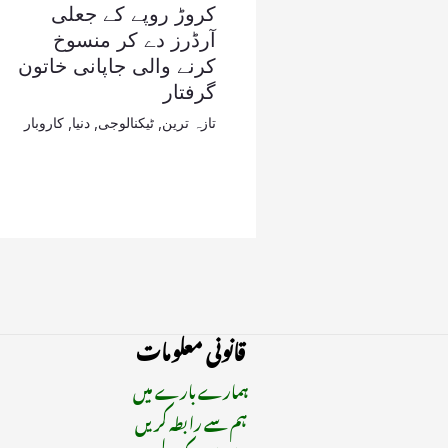
کروڑ روپے کے جعلی
آرڈرز دے کر منسوخ
کرنے والی جاپانی خاتون
گرفتار
تازہ ترین
,
ٹیکنالوجی
,
دنیا
,
کاروبار
قانونی معلومات
ہمارے بارے میں
ہم سے رابطہ کریں