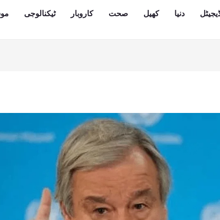
یجیٹل
دنیا
کھیل
صحت
کاروبار
ٹیکنالوجی
مو