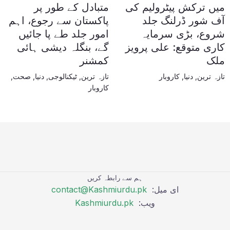
میں ترکش پیٹرولیم کی
متبادل کے طور پر
آف شور ڈرلنگ جلد
پاکستان سے رجوع، اہم
شروع، بڑی سرمایہ
امور جلد طے پا جائیں
کاری متوقع: علی پرویز
گے، بنگلہ دیشی ہائی
ملک
کمشنر
تازہ ترین
,
دنیا
,
کاروبار
تازہ ترین
,
ٹیکنالوجی
,
دنیا
,
صحت
,
کاروبار
ہم سے رابطہ کریں
ای میل:
contact@Kashmiurdu.pk
ویب:
Kashmiurdu.pk