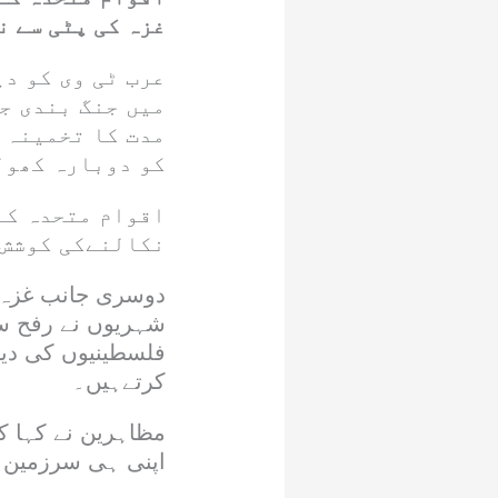
غزہ کی پٹی سے ن
عرب ٹی وی کو د
میں جنگ بندی ج
مدت کا تخمینہ 
کو دوبارہ کھول
اقوام متحدہ کے
نکالنےکی کوشش 
دوسری جانب غزہ 
شہریوں نے رفح سر
فلسطینیوں کی دیگ
کرتےہیں۔
مظاہرین نے کہا ک
اپنی ہی سرزمین 