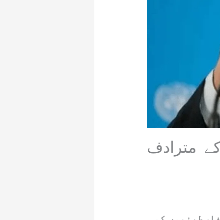
ے مترادف
فلسطینیوں کو