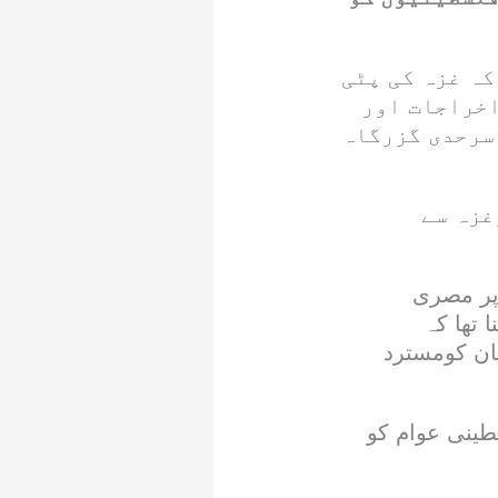
کہ غزہ کی پٹی
اخراجات اور
سرحدی گزرگاہ
غزہ سے
پر مصری
تھا کہ
ان کومسترد
طینی عوام کو