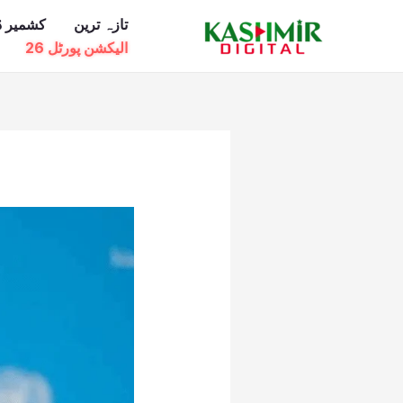
Ski
تازہ ترین
کشمیر ڈ
t
الیکشن پورٹل 26
conten