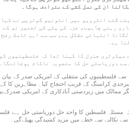
کالنا ان کی نسل کشی کے مترادف ہوگا۔
یئے گئے انٹرویو میں انتونیو گوتریس نے کہا 
اری رہنی چاہیے، غزہ کی پٹی کی تعمیر نو کے 
لگانا انتہائی مشکل ہے، سب سے اہم ٹاسک رفح 
نا ہے۔
 سیکرٹری جنرل کا کہنا تھا کہ فلسطینیوں کو
سے دوریاستی حل کا منصوبہ ناکام ہوجائےگا۔
سے فلسطینیوں کی منتقلی کے امریکی صدر کے بیان 
حدی کراسنگ کے قریب احتجاج کیا۔ مظاہرین کا کہنا 
ر ممالک میں زبردستی آبادکاری کے امریکی صدرکےبی
ہ مسئلہ فلسطین کا واحد حل دوریاستی حل ہے، فلس
سے نکالنے سے خطے میں مزید کشیدگی پھیلےگی۔