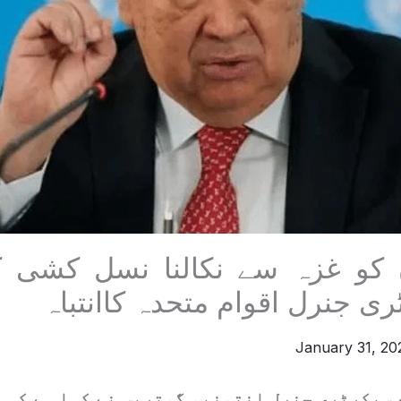
 کو غزہ سے نکالنا نسل کشی ک
ی جنرل اقوام متحدہ کاانتباہ
January 31, 2
 سیکرٹری جنرل انتونیو گوتریس نے کہا ہے کہ 