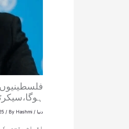
فلسطینیوں
ہوگا،سیکرٹر
دنیا
/
Hashmi
/ By
025
اقوام متحدہ کے