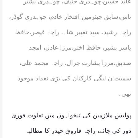
عابد حسین،چوہدری حنیف، چوہدری بشیر
تاس،سابق چیئرمین افتخار خادم، چوہدری گوڈر،
راجہ رشید، سید تعبیر شاہ، راجہ قیصر،حافظ
یاسر بشیر، حافظ اختر،مرزا عادل، امجد
صدیق،مرزا بشارت جرال، راجہ محمد علی،
سمیت ن لیگی کارکنان کی بڑی تعداد موجود
تھی۔
پولیس ملازمین کی تنخواہوں میں تفاوت فوری
دور کی جائے، راجہ فاروق حیدر کا مطالبہ