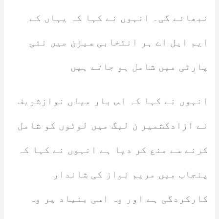
نبھائے گی۔ انہوں نے کہا کہ یہاں کے
ایم ایل اے ہر انتخابی سیزن میں نئی
پارٹی میں شامل ہو جاتے ہیں
انہوں نے کہا کہ اس بار میاں نوازشریف
نے آزادکشمیر ن لیگ میں لوٹوں کو شامل
کرنے سے منع کر دیا ہے انہوں نے کہا کہ
پنجاب میں مریم نواز کی شاندار
کارکردگی ہے اور وہ اسی بنیاد پر وہ