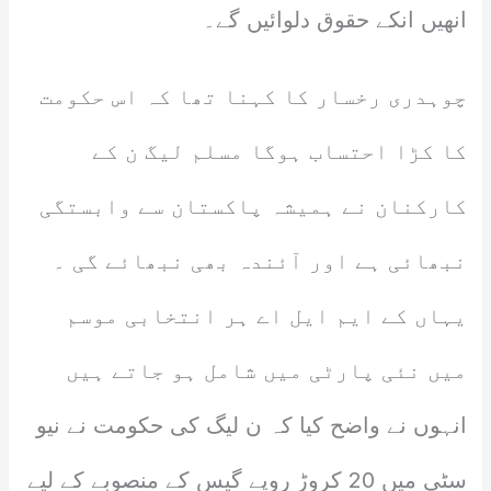
انھیں انکے حقوق دلوائیں گے۔
چوہدری رخسار کا کہنا تھا کہ اس حکومت
کا کڑا احتساب ہوگا مسلم لیگ ن کے
کارکنان نے ہمیشہ پاکستان سے وابستگی
نبھائی ہے اور آئندہ بھی نبھائے گی ۔
یہاں کے ایم ایل اے ہر انتخابی موسم
میں نئی پارٹی میں شامل ہو جاتے ہیں
انہوں نے واضح کیا کہ ن لیگ کی حکومت نے نیو
سٹی میں 20 کروڑ روپے گیس کے منصوبے کے لیے