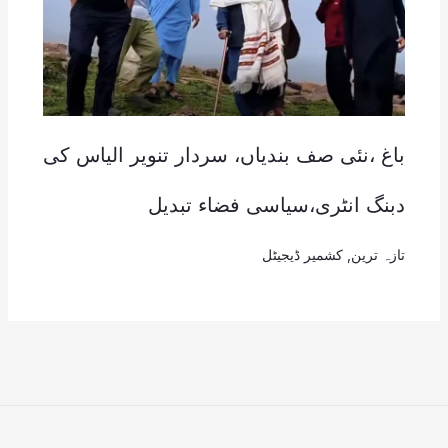
باغ ،نئی صف بندیاں، سردار تنویر الیاس کی
دبنگ انٹری،سیاسی فضاء تبدیل
تازہ ترین
,
کشمیر ڈیجیٹل