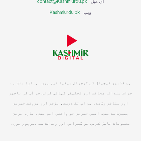
ای میل:
contact@Kashmiurdu.pk
ویب:
Kashmiurdu.pk
ہم کشمیر ڈیجیٹل کی ڈیجیٹل میڈیا ٹیم ہیں۔ ہمارا مشن ہے
جرات مندانہ صحافت اور تخلیقی کہانی گوئی جو آپ کو باخبر
اور متاثر رکھے۔ ہم آپ تک درست، مؤثر اور بروقت خبریں
پہنچاتے ہیں, ایسی خبریں جو واقعی اہم ہیں۔ تازہ ترین
معلومات حاصل کریں جو گہرائی اور وضاحت سے بھرپور ہوں۔