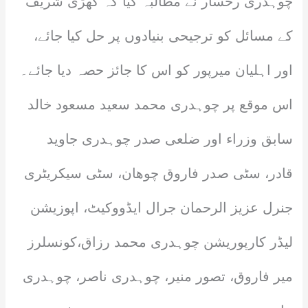
چوہدری رخسار نے مطالبہ کیا کہ کھڑی شریف
کے مسائل کو ترجیحی بنیادوں پر حل کیا جائے،
اور اہلیان میرپور کو اس کا جائز حصہ دیا جائے۔
اس موقع پر چوہدری محمد سعید مسعود خالد
سابق وزراء اور ضلعی صدر چوہدری جاوید
قادر، سٹی صدر فاروق چوھان، سٹی سیکریٹری
جنرل عزیز الرحمان جرال ایڈووکیٹ، اپوزیشن
لیڈر کارپوریشن چوہدری محمد رزاق،کونسلرز
میر فاروق، تصور منیر، چوہدری ناصر، چوہدری