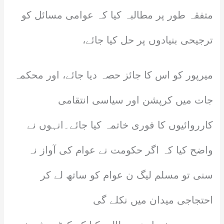
متفقہ طور پر مطالبہ کیا کہ عوامی مسائل کو
ترجیحی بنیادوں پر حل کیا جائے،
میرپور کو اس کا جائز حصہ دیا جائے، اور محکمہ
جات میں کرپشن اور سیاسی انتقامی
کارروائیوں کا فوری خاتمہ کیا جائے۔انہوں نے
واضح کیا کہ اگر حکومت نے عوام کی آواز نہ
سنی تو مسلم لیگ ن عوام کو ساتھ لے کر
احتجاجی میدان میں نکلے گی