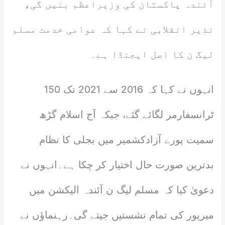
آئندہ پاکستان کی وزیراعظم بنیں گی،
نذیر انقلابی نے کہا کہ عوامی خدمت مسلم
لیگ ن کا اصل ایجنڈا ہے۔
انہوں نے کہا کہ 2016 سے 2021 تک 150
ٹرانسفارمر لگائے گئے، جبکہ آج اسلام گڑھ
سمیت پورے آزادکشمیر میں بجلی کا نظام
بدترین صورت حال اختیار کر چکا ہے۔انہوں نے
دعویٰ کیا کہ مسلم لیگ ن آئندہ الیکشن میں
میرپور کی تمام نشستیں جیتے گی۔رہنماؤں نے