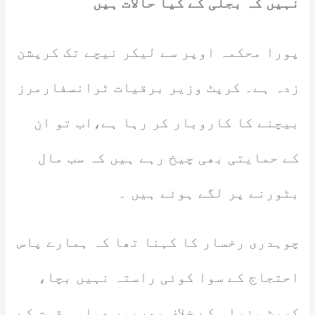
نہیں کہ بجلی کے کیا حالات ہیں
پورا محکمہ اوپر سے لیکر نیچے تک کرپشن
زدہ ہے۔ کرپٹ وزیر برقیات ٹرانسفارمرز
بیچنے کا کاروبار کر رہا ہے،اب تو ان
کے حمایتی بھی چیخ رہے ہیں کہ سب مال
بٹورنے پر لگے ہوئے ہیں ۔
چوہدری رخسار کا کہنا تھا کہ ہمارے پاس
احتجاج کے سوا کوئی راستہ نہیں بچا،
کرپٹ وزراء کے خلاف بھرپور عوامی قوت کے