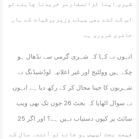
شہری اپنا ٹرانسفارمر خریدنا چاہئے تو
اس کے لئے بھی پہلے وزیربرقیات کے ہاں
حاضری ضروری ہے
انہوں نے کہا کہ شہری گرمی سے نڈھال ہو
چکے ہیں وولٹیج اور غیر اعلانیہ لوڈشیڈنگ نے
شہریوں کا جینا محال کر کے رکھ دیا ہے انہوں
نے سوال اٹھایا کہ بجٹ 26 جون تک بھی ویب
سائٹ پر کیوں دستیاب نہیں ہے؟ اور اگر 25
فیصد بجٹ لیپس ہو جائے تو آئندہ سال کے