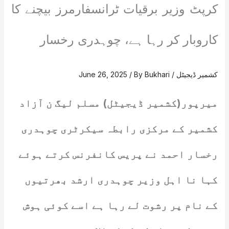
کرپٹ وزیر برقیات ٹرانسفارمرز بیچنے کا
کاروبار کر رہا ہے، چوہدری رخسار
کشمیر ڈیجیٹل
/
Bukhari
/ By
June 26, 2025
میرپور(کشمیر ڈیجیٹل) مسلم لیگ ن آزاد
کشمیر کے مرکزی رابطہ سیکرٹری چوہدری
رخسار احمد نے پریس کانفرنس کرتے ہوئے
کہا نا اہل وزیر چوہدری ارشد بھرتیوں
کے نام پر رشوت لے رہا ہے اسے کوئی ہوش