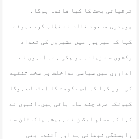
ترقیاتی بجٹ کا کیا فائدہ ہوگا،
چوہدری مسعود خالد نے خطاب کرتے ہوئے
کہا کہ میرپور میں مشیروں کی تعداد
رکشوں سے زیادہ ہو چکی ہے۔ انہوں نے
اداروں میں سیاسی مداخلت پر سخت تنقید
کی اور کہا کہ اس حکومت کا احتساب ہوگا
کیونکہ صرف چند ماہ باقی ہیں۔انہوں نے
کہا کہ مسلم لیگ ن نے ہمیشہ پاکستان سے
وابستگی نبھائی ہے اور آئندہ بھی