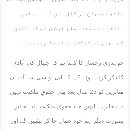
ساتھ احتجاج کی کال دیں گے ۔ سیاسی
انتقام کے تحت مسلم لیگ ن کے کارکنان
کے بجلی کے کنکشن کاٹے جا رہے ہیں۔
چوہدری رخسار کا کہنا تھا کہ جنیال کی آبادی
کا ذکر کرتے ہوئے کہا کہ ایل او سی سے آئے ان
متاثرین کو 25 سال بعد بھی حقوقِ ملکیت نہیں
دیے جا رہے انھیں جلد حقوق ملکیت دئیے جائیں
بصورت دیگر ہم خود جنیال جا کر بیٹھیں گے اور