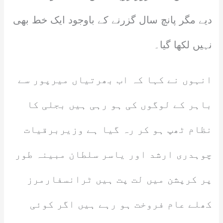
دیے مگر پانچ سال گزرنے کے باوجود ایک خط بھی
نہیں لکھا گیا۔
انہوں نے کہا کہ اب بھرتیاں میرپور سے
باہر کے لوگوں کی ہو رہی ہیں بجلی کا
نظام ٹھپ ہو کر رہ گیا ہے وزیربرقیات
چوہدری ارشد اور یاسر سلطان مبینہ طور
پر کرپشن میں لت پت ہیں ٹرانسفارمرز
کھلے عام فروخت ہو رہے ہیں اگر کوئی