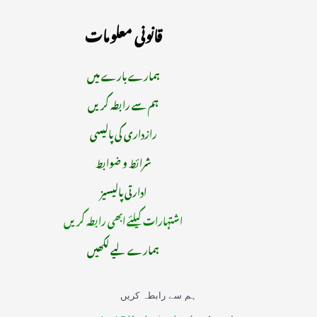
قانونی معلومات
ہمارے بارے میں
ہم سے رابطہ کریں
رازداری کی پالیسی
شرائط و ضوابط
ادارتی پالیسیز
اشتہارات کیلئے ابھی رابطہ کریں
ہمارے لیے لکھیں
ہم سے رابطہ کریں