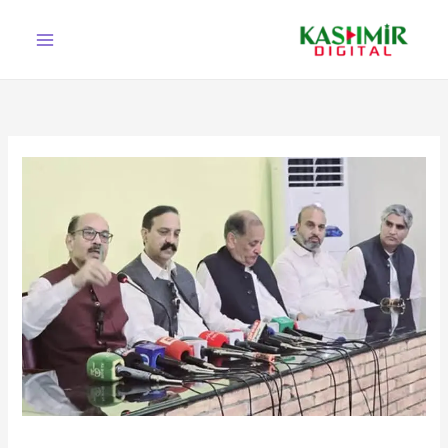
Ski
t
conten