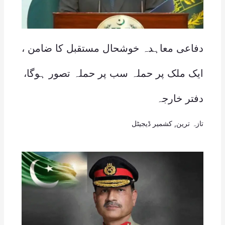
دفاعی معاہدہ خوشحال مستقبل کا ضامن ،
ایک ملک پر حملہ سب پر حملہ تصور ہوگا،
دفتر خارجہ
تازہ ترین
,
کشمیر ڈیجیٹل