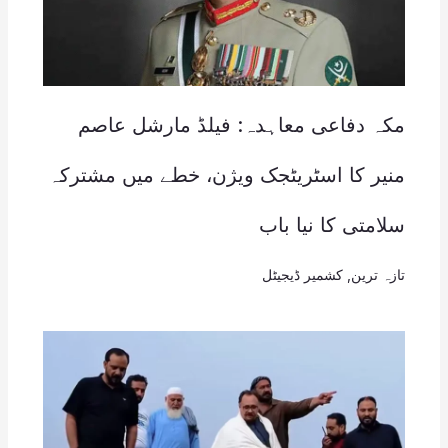
مکہ دفاعی معاہدہ: فیلڈ مارشل عاصم
منیر کا اسٹریٹجک ویژن، خطے میں مشترکہ
سلامتی کا نیا باب
تازہ ترین
,
کشمیر ڈیجیٹل