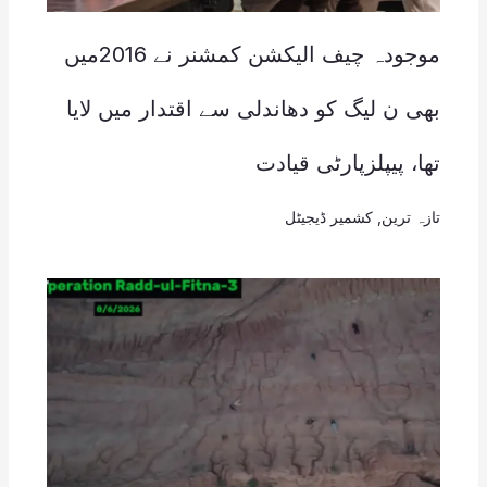
موجودہ چیف الیکشن کمشنر نے 2016میں
بھی ن لیگ کو دھاندلی سے اقتدار میں لایا
تھا، پیپلزپارٹی قیادت
تازہ ترین
,
کشمیر ڈیجیٹل