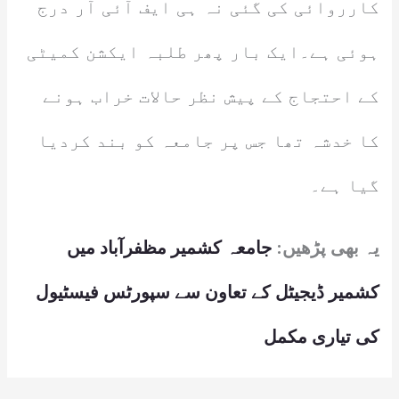
کارروائی کی گئی نہ ہی ایف آئی آر درج
ہوئی ہے۔ایک بار پھر طلبہ ایکشن کمیٹی
کے احتجاج کے پیش نظر حالات خراب ہونے
کا خدشہ تھا جس پر جامعہ کو بند کردیا
گیا ہے۔
یہ بھی پڑھیں:
جامعہ کشمیر مظفرآباد میں
کشمیر ڈیجیٹل کے تعاون سے سپورٹس فیسٹیول
کی تیاری مکمل