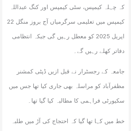
کہ چہلہ کیمپس، سٹی کیمپس اور کنگ عبداللہ
کیمپس میں تعلیمی سرگرمیاں آج بروز منگل 22
اپریل 2025 کو معطل رہیں گی جبکہ انتظامی
دفاتر کھلے رہیں گے۔
جامعہ کے رجسٹرار نے قبل ازیں ڈپٹی کمشنر
مظفرآباد کو مراسلہ بھی جاری کیا تھا جس میں
سکیورٹی فراہمی کا مطالبہ کیا گیا تھا۔
خط میں کہا تھا گیا کہ احتجاج کی آڑ میں طلبہ