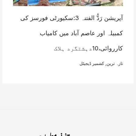
آپریشن رَدُّ الفتنہ 3:سکیورٹی فورسز کی
کمبیلہ اور عاصم آباد میں کامیاب
کارروائی،10دہشتگرد ہلاک
تازہ ترین
,
کشمیر ڈیجیٹل