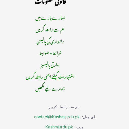
قانونی معلومات
ہمارے بارے میں
ہم سے رابطہ کریں
رازداری کی پالیسی
شرائط و ضوابط
ادارتی پالیسیز
اشتہارات کیلئے ابھی رابطہ کریں
ہمارے لیے لکھیں
ہم سے رابطہ کریں
ای میل:
contact@Kashmiurdu.pk
ویب:
Kashmiurdu.pk