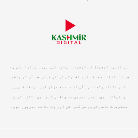
ہم کشمیر ڈیجیٹل کی ڈیجیٹل میڈیا ٹیم ہیں۔ ہمارا مشن ہے
جرات مندانہ صحافت اور تخلیقی کہانی گوئی جو آپ کو باخبر
اور متاثر رکھے۔ ہم آپ تک درست، مؤثر اور بروقت خبریں
پہنچاتے ہیں, ایسی خبریں جو واقعی اہم ہیں۔ تازہ ترین
معلومات حاصل کریں جو گہرائی اور وضاحت سے بھرپور ہوں۔