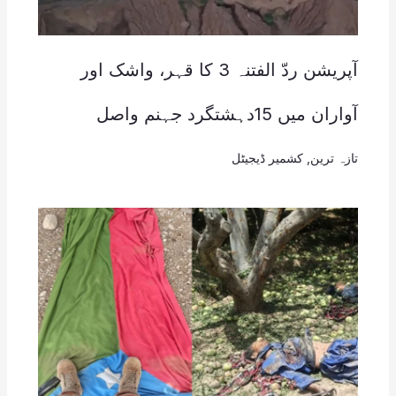
آپریشن ردّ الفتنہ 3 کا قہر، واشک اور
آواران میں 15دہشتگرد جہنم واصل
تازہ ترین
,
کشمیر ڈیجیٹل