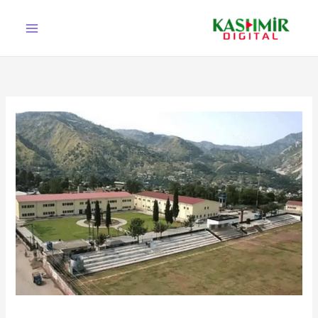
Ski
t
conten