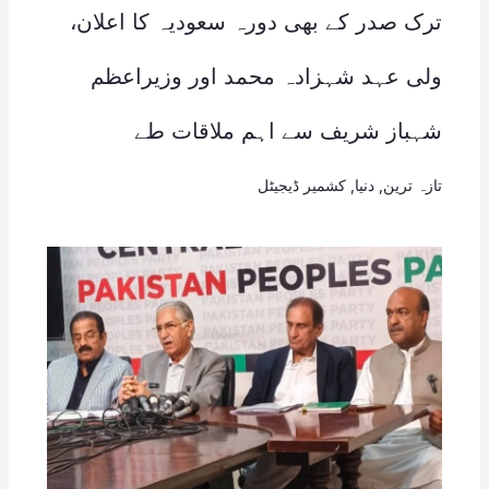
ترک صدر کے بھی دورہ سعودیہ کا اعلان،
ولی عہد شہزادہ محمد اور وزیراعظم
شہباز شریف سے اہم ملاقات طے
تازہ ترین
,
دنیا
,
کشمیر ڈیجیٹل