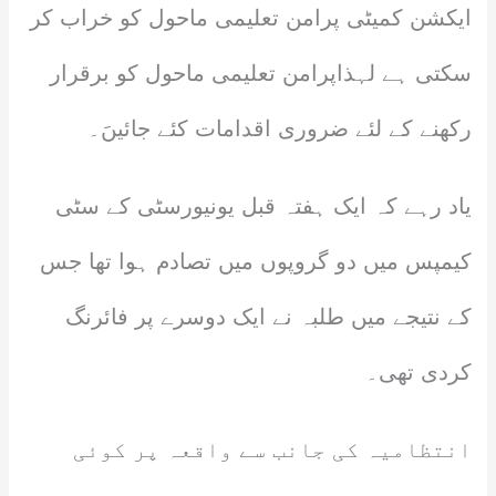
ایکشن کمیٹی پرامن تعلیمی ماحول کو خراب کر
سکتی ہے لہذاپرامن تعلیمی ماحول کو برقرار
رکھنے کے لئے ضروری اقدامات کئے جائیںَ۔
یاد رہے کہ ایک ہفتہ قبل یونیورسٹی کے سٹی
کیمپس میں دو گروپوں میں تصادم ہوا تھا جس
کے نتیجے میں طلبہ نے ایک دوسرے پر فائرنگ
کردی تھی۔
انتظامیہ کی جانب سے واقعہ پر کوئی