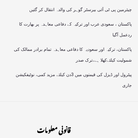
چیئرمین پی ٹی آئی بیرسٹر گوہر کی والدہ انتقال کر گئیں
پاکستان ، سعودی عرب اور ترکیہ کے دفاعی معاہدہ پر بھارت کا
ردعمل آگیا
پاکستان، ترکیہ اور سعودیہ کا دفاعی معاہدہ تمام برادر ممالک کی
شمولیت کیلئےکھلا ہے،ترک صدر
پیٹرول اور ڈیزل کی قیمتوں میں 3دن کیلئے مزید کمی، نوٹیفکیشن
جاری
قانونی معلومات