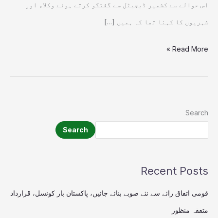
اس حوالے سے کشمیر ڈیجیٹل سے گفتگو کرتے ہوئے وکلاء اور
شہریوں کا کہنا تھا کہ ہمیں […]
Read More »
Search
Search
Recent Posts
قومی اتفاق رائے سے نئے صوبے بنائے جائیں، پاکستان بار کونسل، قرارداد
متفقہ منظور