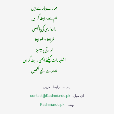
ہمارے بارے میں
ہم سے رابطہ کریں
رازداری کی پالیسی
شرائط و ضوابط
ادارتی پالیسیز
اشتہارات کیلئے ابھی رابطہ کریں
ہمارے لیے لکھیں
ہم سے رابطہ کریں
ای میل:
contact@Kashmiurdu.pk
ویب:
Kashmiurdu.pk