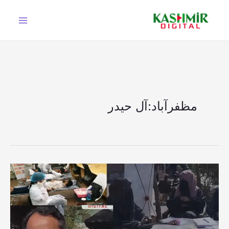
Ski
t
conten
مظفرآباد:آل حیدر
مظفرآباد:آل
حیدر
ویلفیئر
فاؤنڈیشن