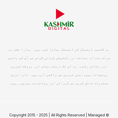
ہم کشمیر ڈیجیٹل کی ڈیجیٹل میڈیا ٹیم ہیں۔ ہمارا مشن ہے
جرات مندانہ صحافت اور تخلیقی کہانی گوئی جو آپ کو باخبر
اور متاثر رکھے۔ ہم آپ تک درست، مؤثر اور بروقت خبریں
پہنچاتے ہیں, ایسی خبریں جو واقعی اہم ہیں۔ تازہ ترین
معلومات حاصل کریں جو گہرائی اور وضاحت سے بھرپور ہوں۔
© Copyright 2015 - 2025 | All Rights Reserved | Managed