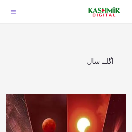
Ski
t
conten
اگلے سال
آئندہ
سال
2026:
دو