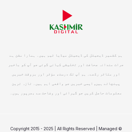
ہم کشمیر ڈیجیٹل کی ڈیجیٹل میڈیا ٹیم ہیں۔ ہمارا مشن ہے
جرات مندانہ صحافت اور تخلیقی کہانی گوئی جو آپ کو باخبر
اور متاثر رکھے۔ ہم آپ تک درست، مؤثر اور بروقت خبریں
پہنچاتے ہیں, ایسی خبریں جو واقعی اہم ہیں۔ تازہ ترین
معلومات حاصل کریں جو گہرائی اور وضاحت سے بھرپور ہوں۔
© Copyright 2015 - 2025 | All Rights Reserved | Managed