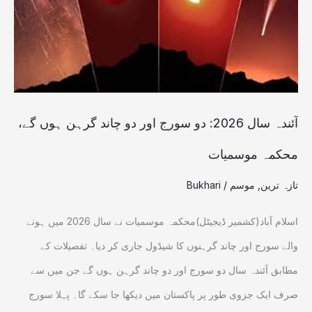
سورج
اور
دو
چاند
گرہن
آئندہ سال 2026: دو سورج اور دو چاند گرہن ہوں گے،
ہوں
محکمہ موسمیات
گے،
تازہ ترین
,
موسم
/
Bukhari
محکمہ
موسمیات
اسلام آباد(کشمیر ڈیجیٹل)محکمہ موسمیات نے سال 2026 میں ہونے
والے سورج اور چاند گرہنوں کا شیڈول جاری کر دیا۔ تفصیلات کے
مطابق آئندہ سال دو سورج اور دو چاند گرہن ہوں گے جن میں سے
صرف ایک جزوی طور پر پاکستان میں دیکھا جا سکے گا۔ پہلا سورج