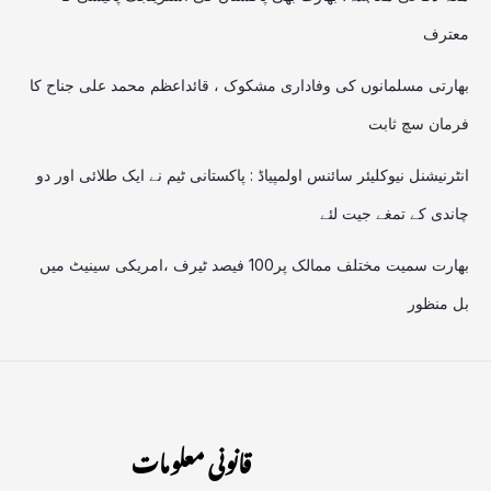
معترف
بھارتی مسلمانوں کی وفاداری مشکوک ، قائداعظم محمد علی جناح کا
فرمان سچ ثابت
انٹرنیشنل نیوکلیئر سائنس اولمپیاڈ : پاکستانی ٹیم نے ایک طلائی اور دو
چاندی کے تمغے جیت لئے
بھارت سمیت مختلف ممالک پر100 فیصد ٹیرف ،امریکی سینیٹ میں
بل منظور
قانونی معلومات