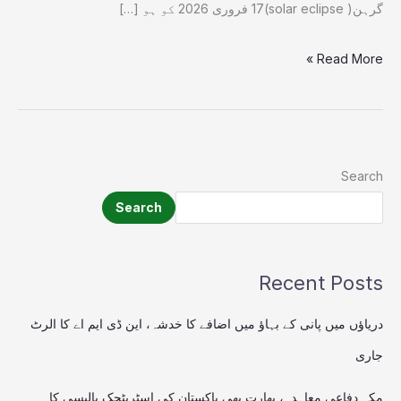
گرہن( solar eclipse)17 فروری 2026 کو ہو […]
Read More »
Search
Search
Recent Posts
دریاؤں میں پانی کے بہاؤ میں اضافے کا خدشہ، این ڈی ایم اے کا الرٹ
جاری
مکہ دفاعی معاہدہ، بھارت بھی پاکستان کی اسٹریٹجک پالیسی کا