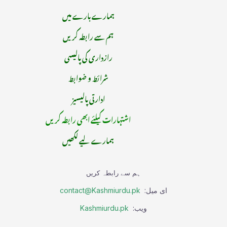
ہمارے بارے میں
ہم سے رابطہ کریں
رازداری کی پالیسی
شرائط و ضوابط
ادارتی پالیسیز
اشتہارات کیلئے ابھی رابطہ کریں
ہمارے لیے لکھیں
ہم سے رابطہ کریں
ای میل:
contact@Kashmiurdu.pk
ویب:
Kashmiurdu.pk