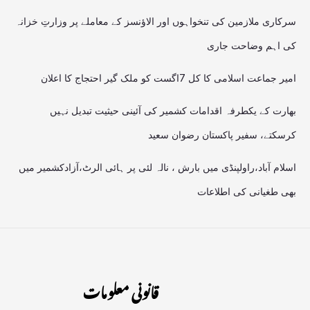
سرکاری ملازمین کی تنخواہوں اور الاؤنسز کے معاملے پر وزارتِ خزانہ
کی اہم وضاحت جاری
امیر جماعت اسلامی کا کل 7اگست کو ملک گیر احتجاج کا اعلان
بھارت کے یکطرفہ اقدامات کشمیر کی آئینی حیثیت تبدیل نہیں
کرسکتے، سفیر پاکستان رضوان سعید
اسلام آباد،راولپنڈی میں بارش ، نالہ لئی پر ہائی الرٹ،آزادکشمیر میں
بھی طغیانی کی اطلاعات
قانونی معلومات