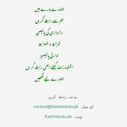
ہمارے بارے میں
ہم سے رابطہ کریں
رازداری کی پالیسی
شرائط و ضوابط
ادارتی پالیسیز
اشتہارات کیلئے ابھی رابطہ کریں
ہمارے لیے لکھیں
ہم سے رابطہ کریں
ای میل:
contact@Kashmiurdu.pk
ویب:
Kashmiurdu.pk