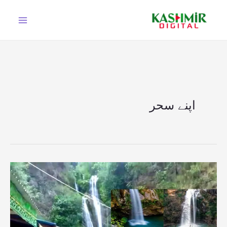
Ski
t
conten
اپنے سحر
جنت
نظیر
وادی
کشمیر