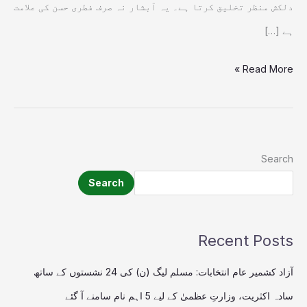
دلکش منظر تخلیق کرتا ہے۔ یہ آبشار نہ صرف فطری حسن کی علامت
ہے […]
Read More »
Search
Search
Recent Posts
آزاد کشمیر عام انتخابات: مسلم لیگ (ن) کی 24 نشستوں کے ساتھ
سادہ اکثریت، وزارتِ عظمیٰ کے لیے 5 اہم نام سامنے آ گئے