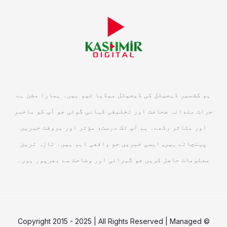
ہم کشمیر ڈیجیٹل کی ڈیجیٹل میڈیا ٹیم ہیں۔ ہمارا مشن ہے
جرات مندانہ صحافت اور تخلیقی کہانی گوئی جو آپ کو باخبر
اور متاثر رکھے۔ ہم آپ تک درست، مؤثر اور بروقت خبریں
پہنچاتے ہیں, ایسی خبریں جو واقعی اہم ہیں۔ تازہ ترین
معلومات حاصل کریں جو گہرائی اور وضاحت سے بھرپور ہوں۔
© Copyright 2015 - 2025 | All Rights Reserved | Managed