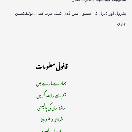
پیٹرول اور ڈیزل کی قیمتوں میں 3دن کیلئے مزید کمی، نوٹیفکیشن
جاری
قانونی معلومات
ہمارے بارے میں
ہم سے رابطہ کریں
رازداری کی پالیسی
شرائط و ضوابط
ادارتی پالیسیز