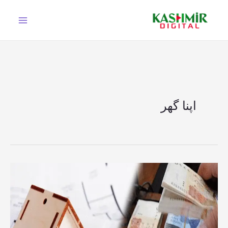
Ski
t
conten
اپنا گھر
اپنا
گھر
بنانے
کیلئے