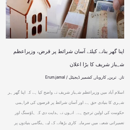
آسان
شرائط
پر
قرض،
وزیراعظم
اپنا گھر بنانے کیلئے آسان شرائط پر قرض، وزیراعظم
شہباز
شہباز شریف کا بڑا اعلان
شریف
تازہ ترین
,
کاروبار
,
کشمیر ڈیجیٹل
/
Erum.jamal
کا
بڑا
اسلام آباد میں وزیراعظم شہباز شریف نے واضح کیا ہے کہ اپنا گھر ہر
اعلان
شہری کا بنیادی حق ہے اور آسان شرائط پر قرضوں کی فراہمی
حکومت کی اولین ترجیح ہے۔ انہوں نے ہدایت دی کہ ہاؤسنگ اور
تعمیراتی شعبے میں سرمایہ کاری بڑھانے کے لیے ہنگامی بنیادوں پر