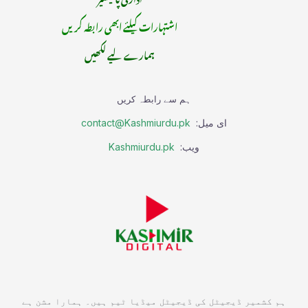
اشتہارات کیلئے ابھی رابطہ کریں
ہمارے لیے لکھیں
ہم سے رابطہ کریں
ای میل:
contact@Kashmiurdu.pk
ویب:
Kashmiurdu.pk
ہم کشمیر ڈیجیٹل کی ڈیجیٹل میڈیا ٹیم ہیں۔ ہمارا مشن ہے