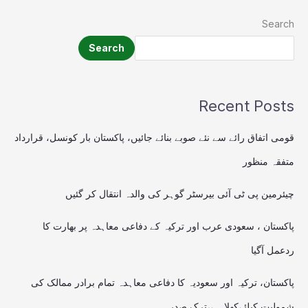
Search
Search
Recent Posts
قومی اتفاق رائے سے نئے صوبے بنائے جائیں، پاکستان بار کونسل، قرارداد
متفقہ منظور
چیئرمین پی ٹی آئی بیرسٹر گوہر کی والدہ انتقال کر گئیں
پاکستان ، سعودی عرب اور ترکیہ کے دفاعی معاہدہ پر بھارت کا
ردعمل آگیا
پاکستان، ترکیہ اور سعودیہ کا دفاعی معاہدہ تمام برادر ممالک کی
شمولیت کیلئےکھلا ہے،ترک صدر