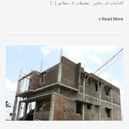
اقدامات کیے جائیں۔ تفصیلات کے مطابق […]
Read More »
20سال
کیلئے
قرض،کم
پیسوں
میں
اپنا
گھر
بنانے