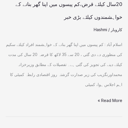
کے
20سال کیلئے قرض،کم پیسوں میں اپنا گھر بنانے کے
خواہشمندوں
خواہشمندوں کیلئے بڑی خبر
کیلئے
کاروبار
/
Hashmi
بڑی
خبر
اسلام آباد : کم پیسوں میں اپنا گھر بنانے کے خواہشمند افراد کیلئے سکیم
کی منظوری دے دی گئی ، 20 سے 35 لاکھ کا قرضہ 20 سال کی مدت
کیلئے دینے کی تجویز کی گئی ہے۔ تفصیلات کے مطابق وزیرخزانہ
محمداورنگزیب کی زیر صدارت گزشتہ روز اقتصادی رابطہ کمیٹی کا
اہم اجلاس ہوا، کمیٹی
Read More »