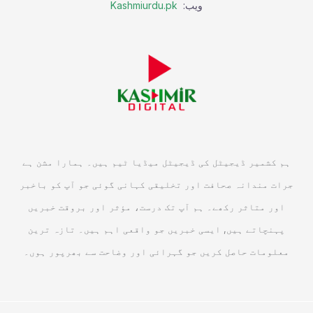
ویب:
Kashmiurdu.pk
ہم کشمیر ڈیجیٹل کی ڈیجیٹل میڈیا ٹیم ہیں۔ ہمارا مشن ہے
جرات مندانہ صحافت اور تخلیقی کہانی گوئی جو آپ کو باخبر
اور متاثر رکھے۔ ہم آپ تک درست، مؤثر اور بروقت خبریں
پہنچاتے ہیں, ایسی خبریں جو واقعی اہم ہیں۔ تازہ ترین
معلومات حاصل کریں جو گہرائی اور وضاحت سے بھرپور ہوں۔