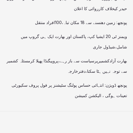
حیدر کیخلاف کارروائی کا اعلان
پونچھ: زمین دھنسنے سے 18 مکان تباہ،100افراد منتقل
ویمنز ٹی 20 ایشیا کپ، پاکستان اور بھارت ایک ہی گروپ میں
شامل،شیڈول جاری
بھارت آزادکشمیرپرسیاست سے باز رہے،پروپیگنڈا پھیلا کرمسئلہ کشمیر
سے توجہ نہیں ہٹا سکتا،دفترخارجہ
پونچھ ڈویژن: انتہائی حساس پولنگ سٹیشنز پر فول پروف سکیورٹی
تعینات ہوگی ، الیکشن کمیشن