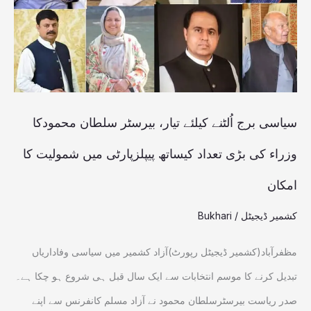
تیار،
بیرسٹر
سلطان
محمودکا
وزراء
سیاسی برج اُلٹنے کیلئے تیار، بیرسٹر سلطان محمودکا
کی
وزراء کی بڑی تعداد کیساتھ پیپلزپارٹی میں شمولیت کا
بڑی
امکان
تعداد
کیساتھ
کشمیر ڈیجیٹل
/
Bukhari
پیپلزپارٹی
مظفرآباد(کشمیر ڈیجیٹل رپورٹ)آزاد کشمیر میں سیاسی وفاداریاں
میں شمولیت
تبدیل کرنے کا موسم انتخابات سے ایک سال قبل ہی شروع ہو چکا ہے۔
کا
صدر ریاست بیرسٹرسلطان محمود نے آزاد مسلم کانفرنس سے اپنے