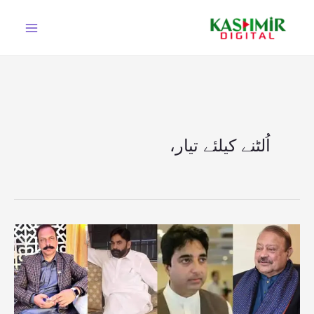
Ski
t
conten
اُلٹنے کیلئے تیار،
سیاسی
برج
اُلٹنے
کیلئے