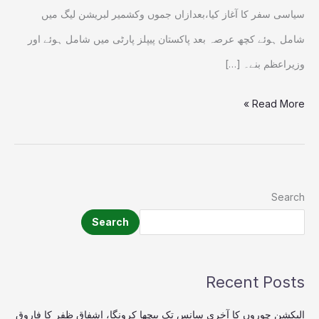
امکان
سیاسی سفر کا آغاز کیا،بعدازاں جموں وکشمیر لبریشن لیگ میں
شامل ہوئے کچھ عرصہ بعد پاکستان پیپلز پارٹی میں شامل ہوئے اور
وزیراعظم بنے۔ […]
Read More »
Search
Search
Recent Posts
الیکشن چوروں کا آخری سانس تک پیچھا کرونگا، اشفاق ظفر کا فاروق