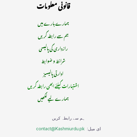
قانونی معلومات
ہمارے بارے میں
ہم سے رابطہ کریں
رازداری کی پالیسی
شرائط و ضوابط
ادارتی پالیسیز
اشتہارات کیلئے ابھی رابطہ کریں
ہمارے لیے لکھیں
ہم سے رابطہ کریں
ای میل:
contact@Kashmiurdu.pk