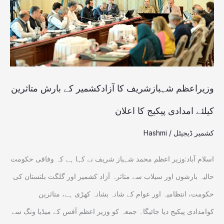
کے
بارش
متاثرین
کیلئے
امدادی
وزیراعظم شہبازشریف کا آزادکشمیر کے بارش متاثرین
پیکیج
کیلئے امدادی پیکیج کا اعلان
کا
کشمیر ڈیجیٹل
/
Hashmi
اعلان
اسلام آباد:وزیر اعظم محمد شہباز شریف نے کہا ہے کہ وفاقی حکومت
حالیہ بارشوں اور سیلاب سے متاثرہ آزاد کشمیر اور گلگت بلتستان کی
حکومت، انتظامیہ اور عوام کے شانہ بشانہ کھڑی ہے، متاثرین
کوامدادی پیکیج دیا جائیگا۔ جمعہ کو وزیر اعظم آفس کے میڈیا ونگ سے