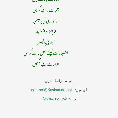
ہم سے رابطہ کریں
رازداری کی پالیسی
شرائط و ضوابط
ادارتی پالیسیز
اشتہارات کیلئے ابھی رابطہ کریں
ہمارے لیے لکھیں
ہم سے رابطہ کریں
ای میل:
contact@Kashmiurdu.pk
ویب:
Kashmiurdu.pk