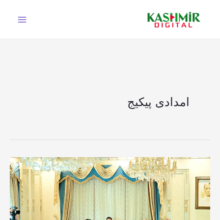
Ski
t
conten
امدادی پیکیج
وزیراعظم
شہبازشریف
کا
آزادکشمیر