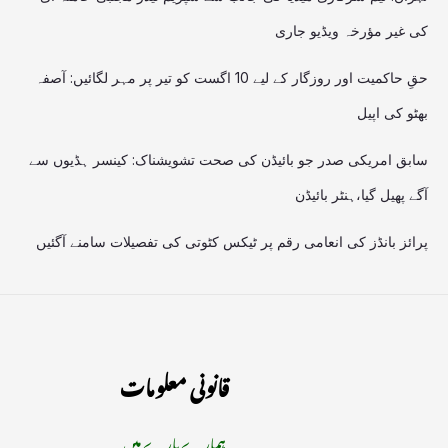
کی غیر مؤرخہ ویڈیو جاری
حقِ حاکمیت اور روزگار کے لیے 10 اگست کو تیر پر مہر لگائیں: آصفہ
بھٹو کی اپیل
سابق امریکی صدر جو بائیڈن کی صحت تشویشناک: کینسر ہڈیوں سے
آگے پھیل گیا،ہنٹر بائیڈن
پرائز بانڈز کی انعامی رقم پر ٹیکس کٹوتی کی تفصیلات سامنے آگئیں
قانونی معلومات
ہمارے بارے میں