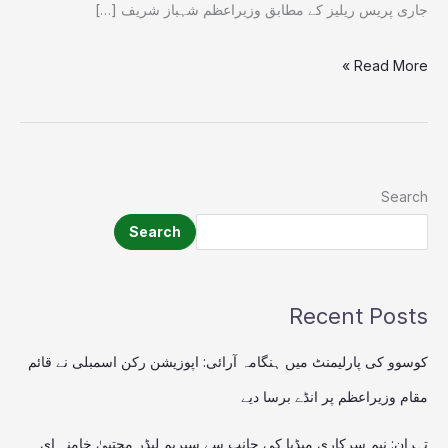
جاری پریس ریلیز کے مطابق وزیراعظم شہباز شریف […]
Read More »
Search
Search
Recent Posts
کوسوو کی پارلیمنٹ میں ہنگامہ آرائی: اپوزیشن رکن اسمبلی نے قائم
مقام وزیراعظم پر انڈے برسا دیے
تہران: نیم سرکاری میڈیا کی جانب سے سپریم لیڈر مجتبیٰ خامنہ ای