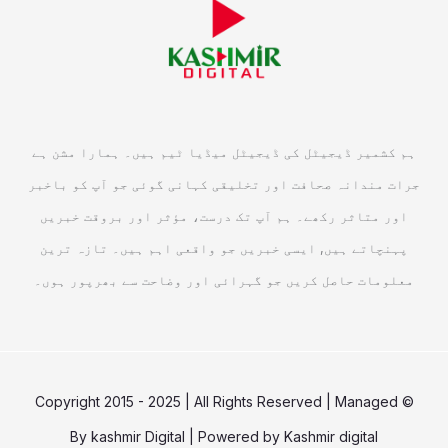
ہم کشمیر ڈیجیٹل کی ڈیجیٹل میڈیا ٹیم ہیں۔ ہمارا مشن ہے
جرات مندانہ صحافت اور تخلیقی کہانی گوئی جو آپ کو باخبر
اور متاثر رکھے۔ ہم آپ تک درست، مؤثر اور بروقت خبریں
پہنچاتے ہیں, ایسی خبریں جو واقعی اہم ہیں۔ تازہ ترین
معلومات حاصل کریں جو گہرائی اور وضاحت سے بھرپور ہوں۔
© Copyright 2015 - 2025 | All Rights Reserved | Managed
By
kashmir Digital
| Powered by
Kashmir digital