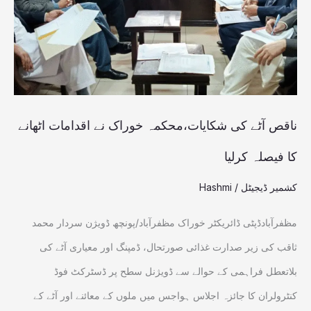
خوراک
نے
اقدامات
اٹھانے
کا
ناقص آٹے کی شکایات،محکمہ خوراک نے اقدامات اٹھانے
فیصلہ
کا فیصلہ کرلیا
کرلیا
کشمیر ڈیجیٹل
/
Hashmi
مظفرآبادڈپٹی ڈائریکٹر خوراک مظفرآباد/پونچھ ڈویژن سردار محمد
ثاقب کی زیر صدارت غذائی صورتحال، ڈمپنگ اور معیاری آٹے کی
بلاتعطل فراہمی کے حوالے سے ڈویژنل سطح پر ڈسٹرکٹ فوڈ
کنٹرولران کا جائزہ اجلاس ہواجس میں ملوں کے معائنے اور آٹے کے