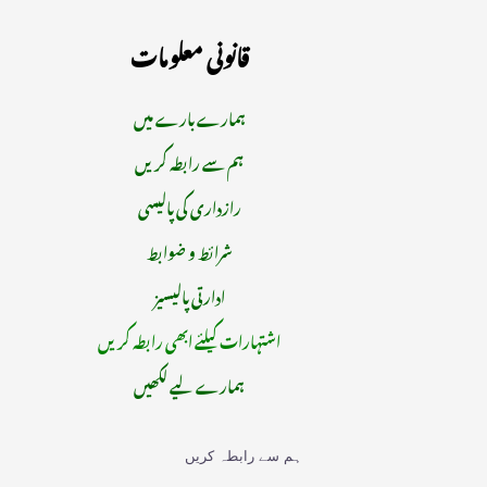
قانونی معلومات
ہمارے بارے میں
ہم سے رابطہ کریں
رازداری کی پالیسی
شرائط و ضوابط
ادارتی پالیسیز
اشتہارات کیلئے ابھی رابطہ کریں
ہمارے لیے لکھیں
ہم سے رابطہ کریں