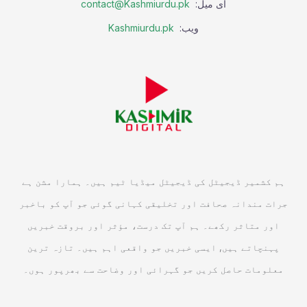
ای میل:
contact@Kashmiurdu.pk
ویب:
Kashmiurdu.pk
ہم کشمیر ڈیجیٹل کی ڈیجیٹل میڈیا ٹیم ہیں۔ ہمارا مشن ہے
جرات مندانہ صحافت اور تخلیقی کہانی گوئی جو آپ کو باخبر
اور متاثر رکھے۔ ہم آپ تک درست، مؤثر اور بروقت خبریں
پہنچاتے ہیں, ایسی خبریں جو واقعی اہم ہیں۔ تازہ ترین
معلومات حاصل کریں جو گہرائی اور وضاحت سے بھرپور ہوں۔