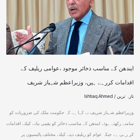
مناسب
ذخائر
موجود
،عوامی
ریلیف
کے
اقدامات
ایندھن کے مناسب ذخائر موجود ،عوامی ریلیف کے
کررہے
اقدامات کررہے ہیں، وزیراعظم شہباز شریف
ہیں،
تازہ ترین
/
Ishtiaq.Ahmed
وزیراعظم
شہباز
وزیراعظم شہباز شریف نے کہا ہے کہ حکومت ملک کی ضروریات کو
شریف
سامنے رکھتے ہوئے ایندھن کے مناسب ذخائر کو یقینی بنانے کیلئے اقدامات
کر رہی ہے جبکہ عوام کو ریلیف دینے کیلئے مختلف پالیسیوں پر