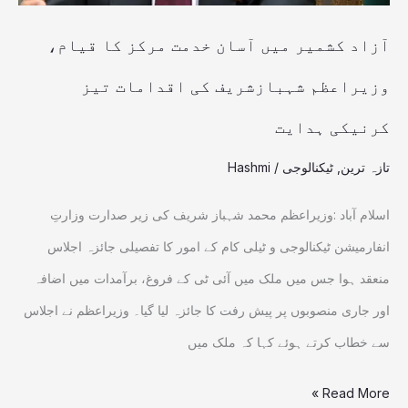
قیام،
وزیراعظم
آزاد کشمیر میں آسان خدمت مرکز کا قیام،
شہبازشریف
وزیراعظم شہبازشریف کی اقدامات تیز
کی
کرنیکی ہدایت
اقدامات
تیز
تازہ ترین
,
ٹیکنالوجی
/
Hashmi
کرنیکی
اسلام آباد :وزیراعظم محمد شہباز شریف کی زیر صدارت وزارتِ
ہدایت
انفارمیشن ٹیکنالوجی و ٹیلی کام کے امور کا تفصیلی جائزہ اجلاس
منعقد ہوا جس میں ملک میں آئی ٹی کے فروغ، برآمدات میں اضافہ
اور جاری منصوبوں پر پیش رفت کا جائزہ لیا گیا۔ وزیراعظم نے اجلاس
سے خطاب کرتے ہوئے کہا کہ ملک میں
Read More »