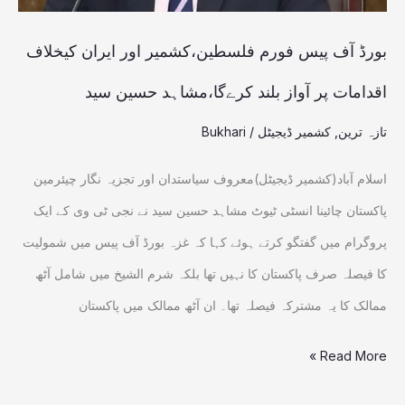
کیخلاف
اقدامات
بورڈ آف پیس فورم فلسطین،کشمیر اور ایران کیخلاف
پر
اقدامات پر آواز بلند کرےگا،مشاہد حسین سید
آواز
تازہ ترین
,
کشمیر ڈیجیٹل
/
Bukhari
بلند
کرےگا،مشاہد
اسلام آباد(کشمیر ڈیجیٹل)معروف سیاستدان اور تجزیہ نگار چیئرمین
حسین
پاکستان چائینا انسٹی ٹیوٹ مشاہد حسین سید نے نجی ٹی وی کے ایک
سید
پروگرام میں گفتگو کرتے ہوئے کہا کہ غزہ بورڈ آف پیس میں شمولیت
کا فیصلہ صرف پاکستان کا نہیں تھا بلکہ شرم الشیخ میں شامل آٹھ
ممالک کا یہ مشترکہ فیصلہ تھا۔ ان آٹھ ممالک میں پاکستان
Read More »