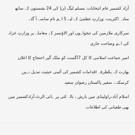
آزاد کشمیر عام انتخابات: مسلم لیگ (ن) کی 24 نشستوں کے ساتھ
سادہ اکثریت، وزارتِ عظمیٰ کے لیے 5 اہم نام سامنے آ گئے
سرکاری ملازمین کی تنخواہوں اور الاؤنسز کے معاملے پر وزارتِ خزانہ
کی اہم وضاحت جاری
امیر جماعت اسلامی کا کل 7اگست کو ملک گیر احتجاج کا اعلان
بھارت کے یکطرفہ اقدامات کشمیر کی آئینی حیثیت تبدیل نہیں
کرسکتے، سفیر پاکستان رضوان سعید
اسلام آباد،راولپنڈی میں بارش ، نالہ لئی پر ہائی الرٹ،آزادکشمیر میں
بھی طغیانی کی اطلاعات