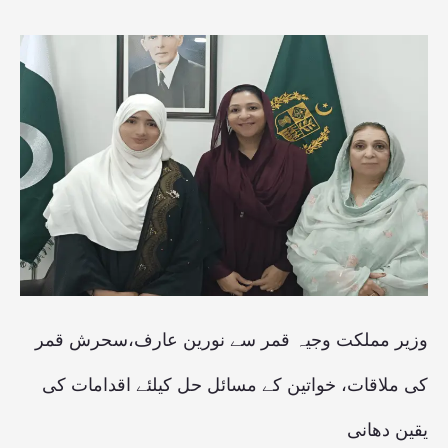
وزیر
مملکت
وجیہ
قمر
سے
نورین
عارف،سحرش
قمر
کی
وزیر مملکت وجیہ قمر سے نورین عارف،سحرش قمر
ملاقات،
کی ملاقات، خواتین کے مسائل حل کیلئے اقدامات کی
خواتین
یقین دھانی
کے