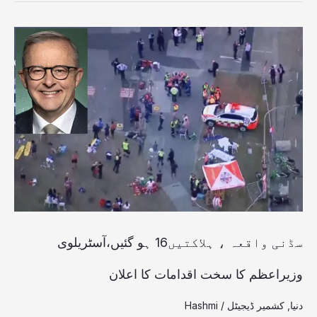
سڈنی
واقعہ
،
ہلاکتیں16
ہو
گئیں،آسٹریلوی
وزیراعظم
کا
سخت
سڈنی واقعہ ، ہلاکتیں16 ہو گئیں،آسٹریلوی
اقدامات
وزیراعظم کا سخت اقدامات کا اعلان
کا
دنیا
,
کشمیر ڈیجیٹل
/
Hashmi
اعلان