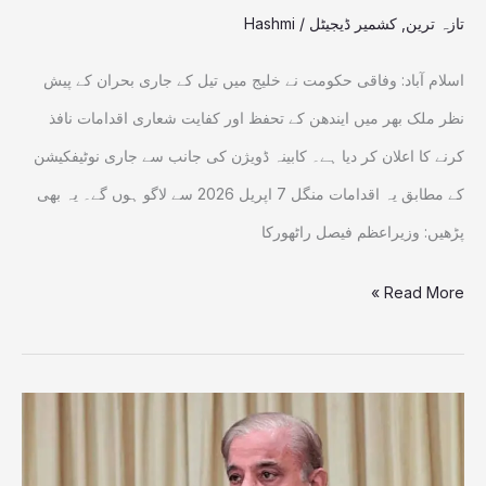
تازہ ترین
,
کشمیر ڈیجیٹل
/
Hashmi
کردیا
اسلام آباد: وفاقی حکومت نے خلیج میں تیل کے جاری بحران کے پیش
نظر ملک بھر میں ایندھن کے تحفظ اور کفایت شعاری اقدامات نافذ
کرنے کا اعلان کر دیا ہے۔ کابینہ ڈویژن کی جانب سے جاری نوٹیفکیشن
کے مطابق یہ اقدامات منگل 7 اپریل 2026 سے لاگو ہوں گے۔ یہ بھی
پڑھیں: وزیراعظم فیصل راٹھورکا
Read More »
ایندھن
کے