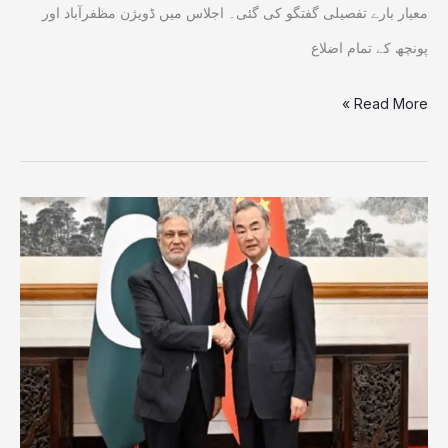
معیار بارے تفصیلی گفتگو کی گئی۔ اجلاس میں ڈویژن مظفرآباد اور
پونچھ کے تمام اضلاع
Read More »
چین
کا
پاکستان
کی
خودمختاری
اور
سکیورٹی