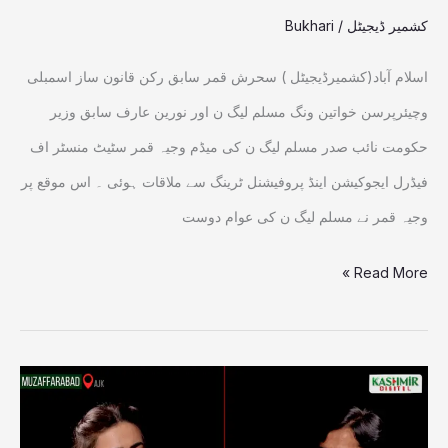
مسائل
کشمیر ڈیجیٹل
/
Bukhari
حل
اسلام آباد(کشمیرڈیجیٹل ) سحرش قمر سابق رکن قانون ساز اسمبلی
کیلئے
وچیئرپرسن خواتین ونگ مسلم لیگ ن اور نورین عارف سابق وزیر
اقدامات
حکومت نائب صدر مسلم لیگ ن کی میڈم وجیہ قمر سٹیٹ منسٹر اف
کی
فیڈرل ایجوکیشن اینڈ پروفیشنل ٹرینگ سے ملاقات ہوئی ۔ اس موقع پر
یقین
وجیہ قمر نے مسلم لیگ ن کی عوام دوست
دھانی
Read More »
موسمیاتی
تبدیلیاں،