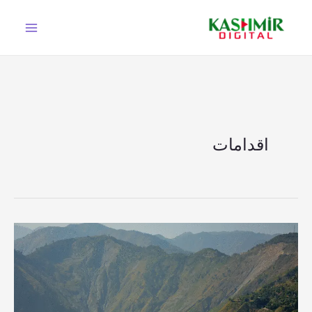
Ski
t
conten
اقدامات
مظفرآباد؛
سخت
سکیورٹی
اقدامات