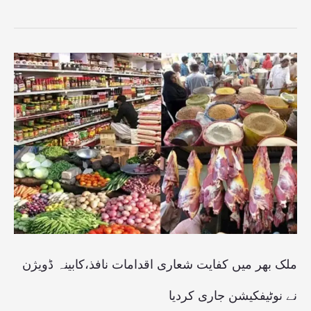
ملک
بھر
میں
کفایت
شعاری
اقدامات
نافذ،کابینہ
ڈویژن
نے
ملک بھر میں کفایت شعاری اقدامات نافذ،کابینہ ڈویژن
نوٹیفکیشن
نے نوٹیفکیشن جاری کردیا
جاری