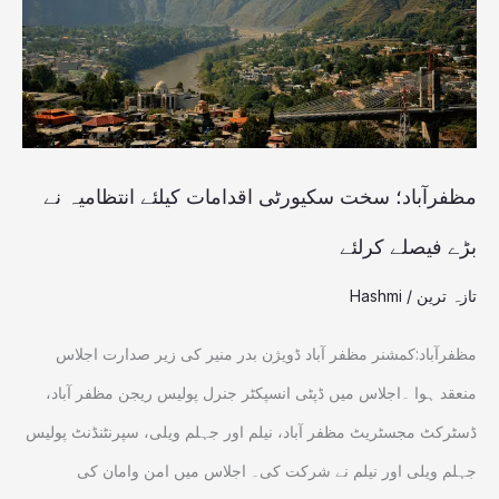
کیلئے
انتظامیہ
نے
بڑے
فیصلے
مظفرآباد؛ سخت سکیورٹی اقدامات کیلئے انتظامیہ نے
کرلئے
بڑے فیصلے کرلئے
تازہ ترین
/
Hashmi
مظفرآباد:کمشنر مظفر آباد ڈویژن بدر منیر کی زیر صدارت اجلاس
منعقد ہوا ۔اجلاس میں ڈپٹی انسپکٹر جنرل پولیس ریجن مظفر آباد،
ڈسٹرکٹ مجسٹریٹ مظفر آباد، نیلم اور جہلم ویلی، سپرنٹنڈنٹ پولیس
جہلم ویلی اور نیلم نے شرکت کی۔ اجلاس میں امن وامان کی