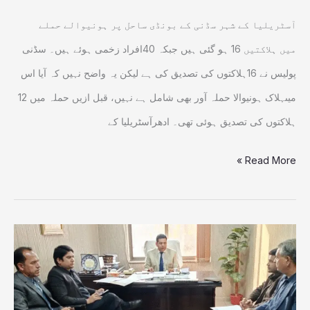
آسٹریلیا کے شہر سڈنی کے بونڈی ساحل پر ہونیوالے حملے
میں ہلاکتیں 16 ہو گئی ہیں جبکہ 40افراد زخمی ہوئے ہیں۔ سڈنی
پولیس نے 16ہلاکتوں کی تصدیق کی ہے لیکن یہ واضح نہیں کہ آیا اس
میںہلاک ہونیوالا حملہ آور بھی شامل ہے نہیں، قبل ازیں حملہ میں 12
ہلاکتوں کی تصدیق ہوئی تھی۔ ادھرآسٹریلیا کے
Read More »
ناقص
آٹے
کی
شکایات،محکمہ