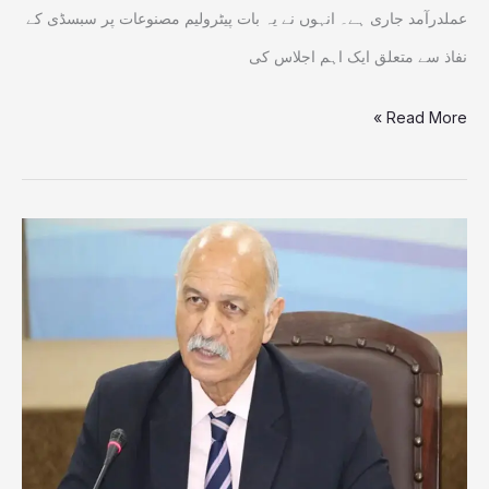
عملدرآمد جاری ہے۔ انہوں نے یہ بات پیٹرولیم مصنوعات پر سبسڈی کے
نفاذ سے متعلق ایک اہم اجلاس کی
Read More »
بورڈ
آف
پیس
فورم
فلسطین،کشمیر
اور
ایران