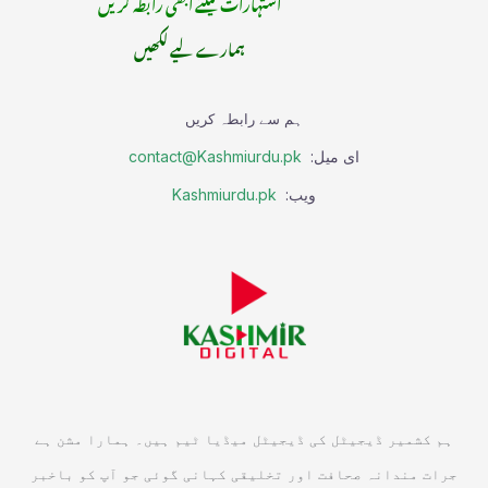
اشتہارات کیلئے ابھی رابطہ کریں
ہمارے لیے لکھیں
ہم سے رابطہ کریں
ای میل:
contact@Kashmiurdu.pk
ویب:
Kashmiurdu.pk
ہم کشمیر ڈیجیٹل کی ڈیجیٹل میڈیا ٹیم ہیں۔ ہمارا مشن ہے
جرات مندانہ صحافت اور تخلیقی کہانی گوئی جو آپ کو باخبر