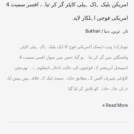
افسر
امریکن بلیک ہاک ہیلی کاپٹر گر کر تباہ، افسر سمیت 4
سمیت
امریکی فوجی اہلکار لاپتہ
4
تازہ ترین
,
دنیا
/
Bukhari
امریکی
فوجی
نیویارک( ویب ڈیسک )امریکی فوج کا ایک بلیک ہاک ہیلی کاپٹر
اہلکار
واشنگٹن میں گر کر تباہ ہو گیا، جس میں سوار افسر سمیت 4
لاپتہ
اسپیشل آپریشنز کے فوجیوں کی حالت تاحال نامعلوم ہے۔ تھرسٹن
کاؤنٹی شیرف آفس کے مطابق حادثہ سمٹ لیک کے علاقے میں پیش آیا،
جہاں جائے حادثہ کو تلاش کر لیا گیا
Read More »