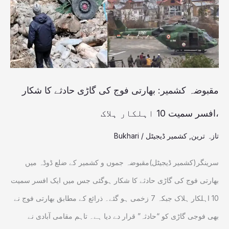
کی
گاڑی
حادثے
کا
شکار
مقبوضہ کشمیر: بھارتی فوج کی گاڑی حادثے کا شکار
،افسر
،افسر سمیت 10 اہلکار ہلاک
سمیت
تازہ ترین
,
کشمیر ڈیجیٹل
/
Bukhari
10
اہلکار
سرینگر(کشمیر ڈیجیٹل)مقبوضہ جموں و کشمیر کے ضلع ڈوڈہ میں
ہلاک
بھارتی فوج کی گاڑی حادثے کا شکار ہوگئی جس میں ایک افسر سمیت
10 اہلکار ہلاک جبکہ 7 زخمی ہو گئے۔ ذرائع کے مطابق بھارتی فوج نے
بھی فوجی گاڑی کو “حادثہ” قرار دے دیا ہے۔ تاہم مقامی آبادی نے