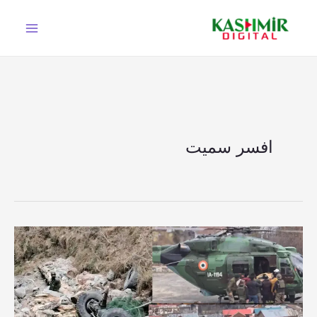
Ski
t
conten
افسر سمیت
مقبوضہ
کشمیر:
بھارتی
فوج