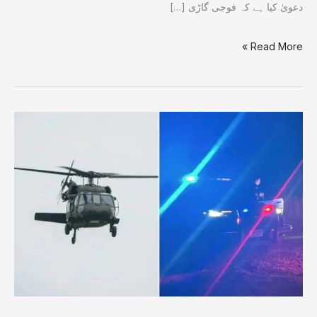
دعویٰ کیا ہے کہ فوجی گاڑی […]
Read More »
امریکن
بلیک
ہاک
ہیلی
کاپٹر
گر
کر
تباہ،