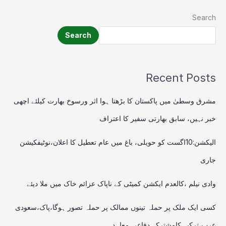
Search
Search
Recent Posts
مشرق وسطیٰ میں پاکستان کا بڑھتا ہوا اثر ورسوخ بھارت کیلئے اچھی
خبر نہیں، سابق بھارتی سفیر کا اعتراف
الیکشن:10اگست کو حویلی، باغ میں عام تعطیل کا اعلان،نوٹیفکیشن
جاری
وادی نیلم ،کالعدم ایکشن کمیٹی کے ناپاک عزائم خاک میں ملا دیئے
کسی ایک ملک پر حملہ تینوں ممالک پر حملہ تصور ہوگا،پاک،سعودی
عرب،ترکیہ کامشترکہ دفاعی معاہدہ