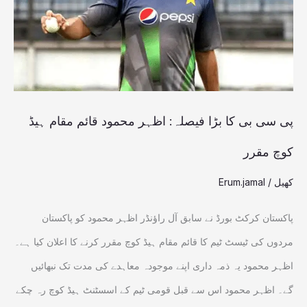
بڑا
فیصلہ:
اظہر
محمود
قائم
پی سی بی کا بڑا فیصلہ: اظہر محمود قائم مقام ہیڈ
مقام
کوچ مقرر
ہیڈ
کھیل
/
Erum.jamal
کوچ
مقرر
پاکستان کرکٹ بورڈ نے سابق آل راؤنڈر اظہر محمود کو پاکستان
مردوں کی ٹیسٹ ٹیم کا قائم مقام ہیڈ کوچ مقرر کرنے کا اعلان کیا ہے۔
اظہر محمود یہ ذمہ داری اپنے موجودہ معاہدے کی مدت تک نبھائیں
گے۔ اظہر محمود اس سے قبل قومی ٹیم کے اسسٹنٹ ہیڈ کوچ رہ چکے