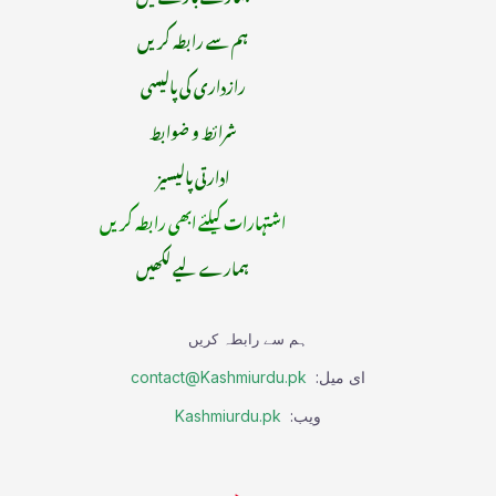
ہم سے رابطہ کریں
رازداری کی پالیسی
شرائط و ضوابط
ادارتی پالیسیز
اشتہارات کیلئے ابھی رابطہ کریں
ہمارے لیے لکھیں
ہم سے رابطہ کریں
ای میل:
contact@Kashmiurdu.pk
ویب:
Kashmiurdu.pk