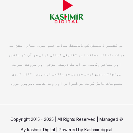
ہم کشمیر ڈیجیٹل کی ڈیجیٹل میڈیا ٹیم ہیں۔ ہمارا مشن ہے
جرات مندانہ صحافت اور تخلیقی کہانی گوئی جو آپ کو باخبر
اور متاثر رکھے۔ ہم آپ تک درست، مؤثر اور بروقت خبریں
پہنچاتے ہیں, ایسی خبریں جو واقعی اہم ہیں۔ تازہ ترین
معلومات حاصل کریں جو گہرائی اور وضاحت سے بھرپور ہوں۔
© Copyright 2015 - 2025 | All Rights Reserved | Managed
By
kashmir Digital
| Powered by
Kashmir digital