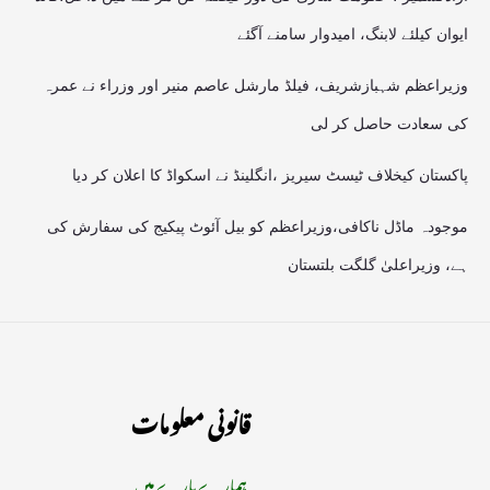
ایوان کیلئے لابنگ، امیدوار سامنے آگئے
وزیراعظم شہبازشریف، فیلڈ مارشل عاصم منیر اور وزراء نے عمرہ
کی سعادت حاصل کر لی
پاکستان کیخلاف ٹیسٹ سیریز ،انگلینڈ نے اسکواڈ کا اعلان کر دیا
موجودہ ماڈل ناکافی،وزیراعظم کو بیل آئوٹ پیکیج کی سفارش کی
ہے، وزیراعلیٰ گلگت بلتستان
قانونی معلومات
ہمارے بارے میں