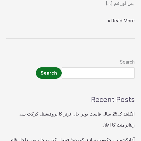
ہیں اور ٹیم […]
Read More »
Search
Search
Recent Posts
انگلینڈ کے25 سالہ فاسٹ بولر جان ٹرنر کا پروفیشنل کرکٹ سے
ریٹائرمنٹ کا اعلان
آزادکشمیر ، حکومت سازی کی دوڑ فیصلہ کن مرحلے میں داخل،قائد