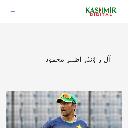
Ski
t
conten
آل راؤنڈر اظہر محمود
پی
سی
بی
کا