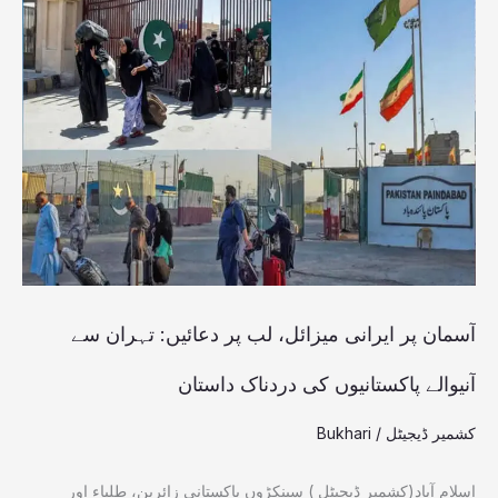
آسمان
پر
ایرانی
میزائل،
لب
پر
دعائیں:
تہران
سے
آسمان پر ایرانی میزائل، لب پر دعائیں: تہران سے
آنیوالے
آنیوالے پاکستانیوں کی دردناک داستان
پاکستانیوں
کشمیر ڈیجیٹل
/
Bukhari
کی
دردناک
اسلام آباد(کشمیر ڈیجیٹل ) سینکڑوں پاکستانی زائرین، طلباء اور