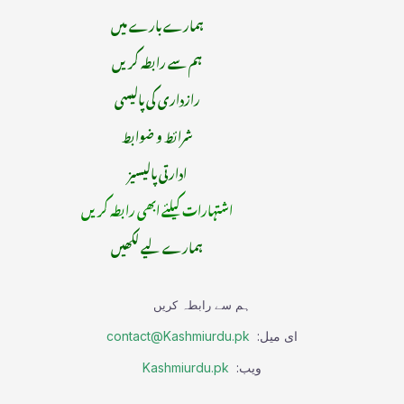
ہمارے بارے میں
ہم سے رابطہ کریں
رازداری کی پالیسی
شرائط و ضوابط
ادارتی پالیسیز
اشتہارات کیلئے ابھی رابطہ کریں
ہمارے لیے لکھیں
ہم سے رابطہ کریں
ای میل:
contact@Kashmiurdu.pk
ویب:
Kashmiurdu.pk