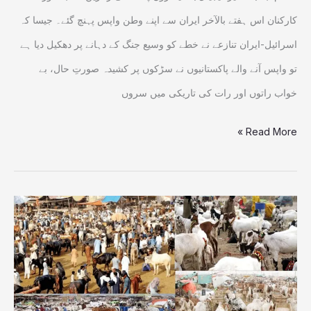
داستان
کارکنان اس ہفتے بالآخر ایران سے اپنے وطن واپس پہنچ گئے۔ جیسا کہ
اسرائیل-ایران تنازعے نے خطے کو وسیع جنگ کے دہانے پر دھکیل دیا ہے
تو واپس آنے والے پاکستانیوں نے سڑکوں پر کشیدہ صورتِ حال، بے
خواب راتوں اور رات کی تاریکی میں سروں
Read More »
آزادکشمیر:
مویشیوں
کی
قیمتیں آسمان
پر