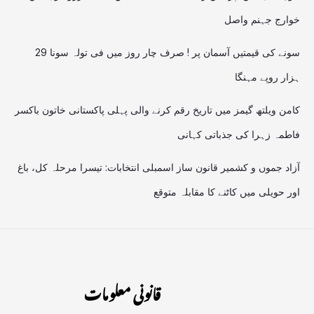
خوارج جہنم واصل
سونے کی قیمتیں آسمان پر ! صرف چار روز میں فی تولہ سونا 29
ہزار روپے مہنگا
کامن ویلتھ گیمز میں تاریخ رقم کرنے والی پہلی پاکستانی خاتون باکسر
فاطمہ زہرا کی جذباتی کہانی
آزاد جموں و کشمیر قانون ساز اسمبلی انتخابات: تیسرا مرحلہ کل، باغ
اور حویلی میں کاٹنے کا مقابلہ متوقع
قانونی معلومات