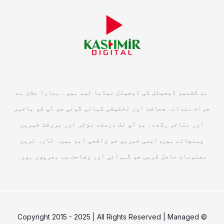
ہم کشمیر ڈیجیٹل کی ڈیجیٹل میڈیا ٹیم ہیں۔ ہمارا مشن ہے
جرات مندانہ صحافت اور تخلیقی کہانی گوئی جو آپ کو باخبر
اور متاثر رکھے۔ ہم آپ تک درست، مؤثر اور بروقت خبریں
پہنچاتے ہیں, ایسی خبریں جو واقعی اہم ہیں۔ تازہ ترین
معلومات حاصل کریں جو گہرائی اور وضاحت سے بھرپور ہوں۔
© Copyright 2015 - 2025 | All Rights Reserved | Managed