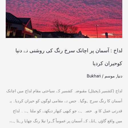
اچانک
سرخ
رنگ
کی
روشنی
لداخ : آسمان پر اچانک سرخ رنگ کی روشنی نے دنیا
نے
کوحیران کردیا
دنیا
دنیا
,
موسم
/
Bukhari
کوحیران
کردیا
لداخ (کشمیر ڈیجیٹل) مقبوضہ کشمیر کے سیاحتی مقام لداخ میں اچانک
آسمان کا رنگ سرخ ہوگیا۔ جس نے مقامی لوگوں کو حیران کردیا۔ یہ
قدرتی عمل کا وہ حصہ ہے جو کبھی کبھار دیکھنے کو ملتا ہے ۔ لداخ
میں واقع گاؤں ہانلے کے آسمان پر عموماً گہرا نیلا رنگ چھایا رہتا ہے،