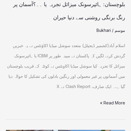
رنگ
بلوچستان: ہائپرسونک میزائل تجربہ یا ۔۔؟آسمان پر
برنگی
رنگ برنگی روشنی سے دنیا حیران
روشنی
موسم
/
Bukhari
سے
دنیا
اسلام آباد(کشمیر ڈیجیٹل) متعدد سوشل میڈیا اکاؤنٹس نے یہ خبریں
حیران
گردش کرنے لگیں کہ پاکستان نے مبینہ طور پر ICBM یا ہائپرسونک
میزائل کا تجربہ کیا سوشل میڈیا اکاونٹس نے کوئٹہ کے قریب بلوچستان
میں آسمانوں پر غیر معمولی اور رنگین بادلوں کی تشکیل کا حوالہ دیا
گیا ہے۔ ایک صارف، Clash Report نے X
Read More »