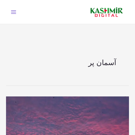
Ski
t
conten
آسمان پر
لداخ
:
آسمان
پر