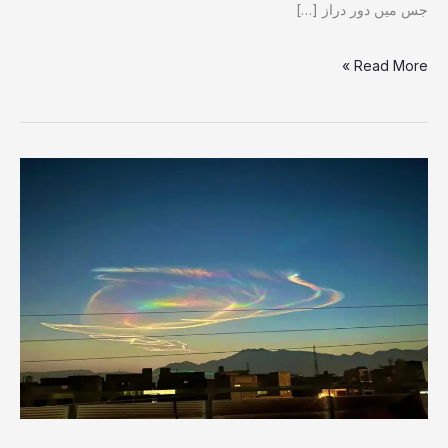
جس میں دور دراز […]
Read More »
بلوچستان:
ہائپرسونک
میزائل
تجربہ
یا
۔۔؟
آسمان
پر