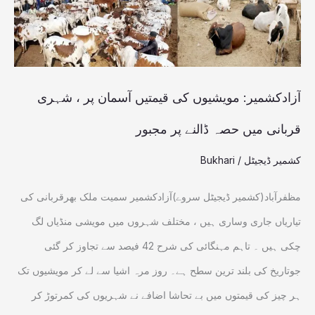
،
شہری
قربانی
میں حصہ
آزادکشمیر: مویشیوں کی قیمتیں آسمان پر ، شہری
ڈالنے
قربانی میں حصہ ڈالنے پر مجبور
پر
کشمیر ڈیجیٹل
/
Bukhari
مجبور
مظفرآباد(کشمیر ڈیجیٹل سروے)آزادکشمیر سمیت ملک بھرقربانی کی
تیاریاں جاری وساری ہیں ، مختلف شہروں میں مویشی منڈیاں لگ
چکی ہیں ۔ تاہم مہنگائی کی شرح 42 فیصد سے تجاوز کر گئی
جوتاریخ کی بلند ترین سطح ہے۔ روز مرہ اشیا سے لے کر مویشیوں تک
ہر چیز کی قیمتوں میں بے تحاشا اضافے نے شہریوں کی کمرتوڑ کر