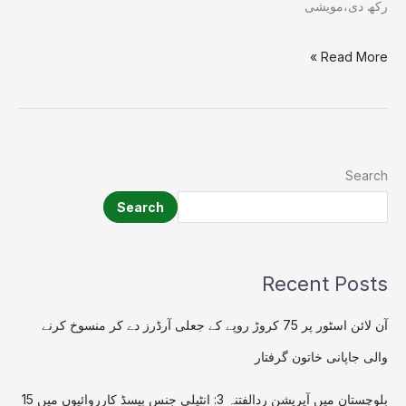
رکھ دی،مویشی
Read More »
Search
Search
Recent Posts
آن لائن اسٹور پر 75 کروڑ روپے کے جعلی آرڈرز دے کر منسوخ کرنے
والی جاپانی خاتون گرفتار
بلوچستان میں آپریشن ردالفتنہ 3: انٹیلی جنس بیسڈ کارروائیوں میں 15