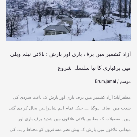
باری
اور
بارش
:
بالائی
آزاد کشمیر میں برف باری اور بارش : بالائی نیلم ویلی
نیلم
میں برفباری کا نیا سلسلہ شروع
ویلی
موسم
/
Erum.jamal
میں
برفباری
مظفرآباد: آزاد کشمیر میں برف باری اور بارش کے باعث سردی کی
کا
شدت میں اضافہ ہوگیا ہے جبکہ تمام اہم شاہراہیں بحال کر دی گئی
نیا
ہیں۔ تفصیلات کے مطابق بالائی علاقوں میں شدید برف باری اور
سلسلہ
میدانی علاقوں میں بارش کے پیش نظر مسافروں کو محتاط رہنے کی