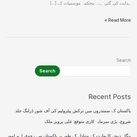
شروع
ہدایت کی گئی ہے۔ محکمہ موسمیات کے […]
Read More »
Search
Search
Recent Posts
پاکستان کے سمندروں میں ترکش پیٹرولیم کی آف شور ڈرلنگ جلد
شروع، بڑی سرمایہ کاری متوقع: علی پرویز ملک
بنگلہ دیش کا بھارت کے متبادل کے طور پر پاکستان سے رجوع، اہم امور