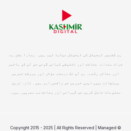
ہم کشمیر ڈیجیٹل کی ڈیجیٹل میڈیا ٹیم ہیں۔ ہمارا مشن ہے
جرات مندانہ صحافت اور تخلیقی کہانی گوئی جو آپ کو باخبر
اور متاثر رکھے۔ ہم آپ تک درست، مؤثر اور بروقت خبریں
پہنچاتے ہیں, ایسی خبریں جو واقعی اہم ہیں۔ تازہ ترین
معلومات حاصل کریں جو گہرائی اور وضاحت سے بھرپور ہوں۔
© Copyright 2015 - 2025 | All Rights Reserved | Managed