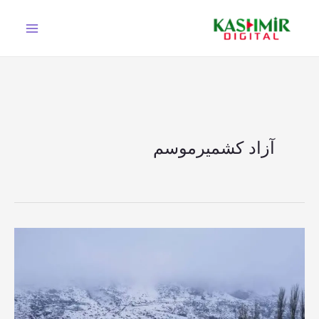
Ski
t
conten
آزاد کشمیرموسم
آزاد
کشمیر
میں
برف