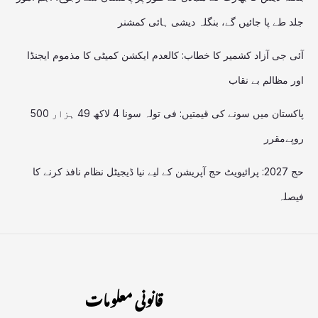
جلد طے پا جائیں گے، بنگلہ دیشی ہائی کمشنر
آئی جی آزاد کشمیر کا خطاب: کالعدم ایکشن کمیٹی کا مذموم ایجنڈا
اور مظالم بے نقاب
پاکستان میں سونے کی قیمتیں: فی تولہ سونا 4 لاکھ 49 ہزار 500
روپےمقرر
حج 2027: پرائیویٹ حج آپریشن کے لیے نیا ڈیجیٹل نظام نافذ کرنے کا
فیصلہ
قانونی معلومات