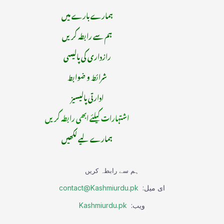
ہمارے بارے میں
ہم سے رابطہ کریں
رازداری کی پالیسی
شرائط و ضوابط
ادارتی پالیسیز
اشتہارات کیلئے ابھی رابطہ کریں
ہمارے لیے لکھیں
ہم سے رابطہ کریں
ای میل:
contact@Kashmiurdu.pk
ویب:
Kashmiurdu.pk