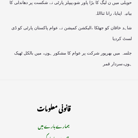
حویلی میں ن لیگ کا بڑا پاور شو،پیپلز پارٹی نے شکست پر دھاندلی کا
بیانیہ اپنایا، رانا ثنااللہ
شاہد خاقان کو جھٹکا ،الیکشن کمیشن نے عوام پاکستان پارٹی کو ڈی
لسٹ کردیا
جلسہ میں بھرپور شرکت پر عوام کا مشکور ہوں، میں بالکل ٹھیک
ہوں،سردار قمر
قانونی معلومات
ہمارے بارے میں
ہم سے رابطہ کریں