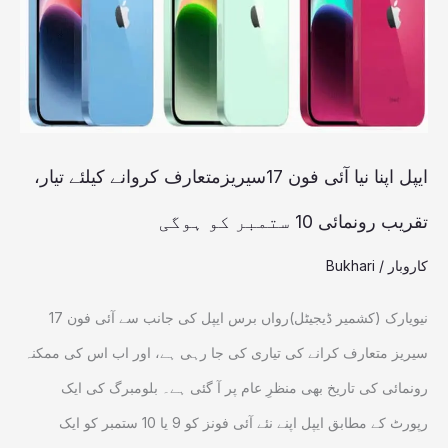
فون
17سیریزمتعارف
کروانے
کیلئے
تیار،
ایپل اپنا نیا آئی فون 17سیریزمتعارف کروانے کیلئے تیار،
تقریب
تقریب رونمائی 10 ستمبر کو ہوگی
رونمائی
کاروبار
/
Bukhari
10
ستمبر
نیویارک (کشمیر ڈیجیٹل)رواں برس ایپل کی جانب سے آئی فون 17
کو
سیریز متعارف کرانے کی تیاری کی جا رہی ہے، اور اب اس کی ممکنہ
ہوگی
رونمائی کی تاریخ بھی منظرِ عام پر آ گئی ہے۔ بلومبرگ کی ایک
رپورٹ کے مطابق ایپل اپنے نئے آئی فونز کو 9 یا 10 ستمبر کو ایک