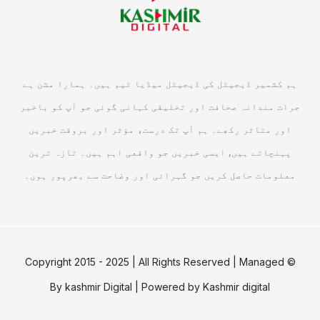
ہم کشمیر ڈیجیٹل کی ڈیجیٹل میڈیا ٹیم ہیں۔ ہمارا مشن ہے
جرات مندانہ صحافت اور تخلیقی کہانی گوئی جو آپ کو باخبر
اور متاثر رکھے۔ ہم آپ تک درست، مؤثر اور بروقت خبریں
پہنچاتے ہیں, ایسی خبریں جو واقعی اہم ہیں۔ تازہ ترین
معلومات حاصل کریں جو گہرائی اور وضاحت سے بھرپور ہوں۔
© Copyright 2015 - 2025 | All Rights Reserved | Managed
By
kashmir Digital
| Powered by
Kashmir digital