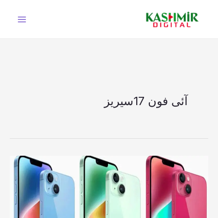
Ski
t
conten
آئی فون 17سیریز
ایپل
اپنا
نیا
آئی