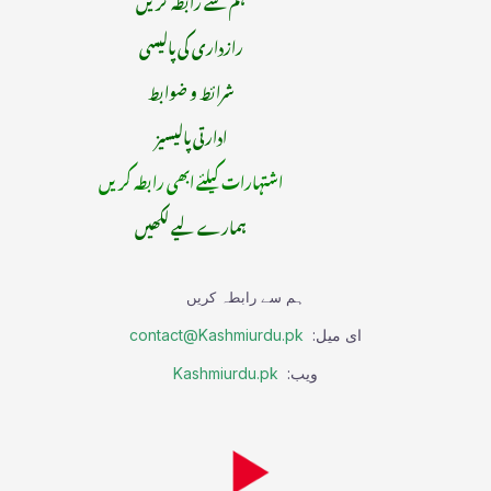
رازداری کی پالیسی
شرائط و ضوابط
ادارتی پالیسیز
اشتہارات کیلئے ابھی رابطہ کریں
ہمارے لیے لکھیں
ہم سے رابطہ کریں
ای میل:
contact@Kashmiurdu.pk
ویب:
Kashmiurdu.pk