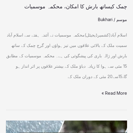
کیساتھ
چمک کیساتھ بارش کا امکان، محکمہ موسمیات
بارش
موسم
/
Bukhari
کا
امکان،
اسلام آباد(کشمیرڈیجیٹل)محکمہ موسمیات نے آئندہ ہفتے سے اسلام آباد
محکمہ
سمیت ملک کے بالائی علاقوں میں تیز ہواؤں اور گرج چمک کے ساتھ
موسمیات
بارش اور ژالہ باری کی پیشگوئی کی ہے۔ محکمہ موسمیات کے مطابق
15 مئی سے ہوا کا زیادہ دباؤ ملک کے بیشتر علاقوں پر اثر انداز ہو
گا،15سے20 مئی کے دوران ملک کے
Read More »
ملک