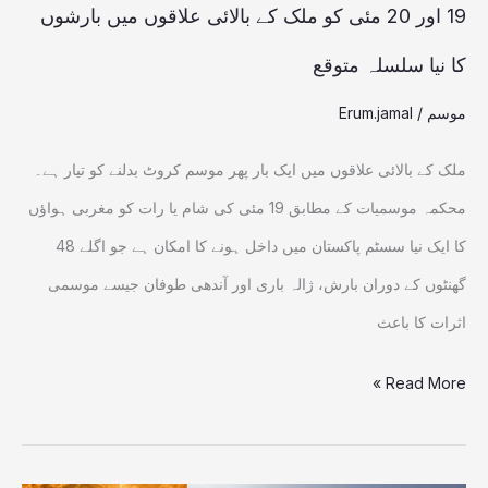
علاقوں
19 اور 20 مئی کو ملک کے بالائی علاقوں میں بارشوں
میں
کا نیا سلسلہ متوقع
بارشوں
موسم
/
Erum.jamal
کا
نیا
ملک کے بالائی علاقوں میں ایک بار پھر موسم کروٹ بدلنے کو تیار ہے۔
سلسلہ
محکمہ موسمیات کے مطابق 19 مئی کی شام یا رات کو مغربی ہواؤں
متوقع
کا ایک نیا سسٹم پاکستان میں داخل ہونے کا امکان ہے جو اگلے 48
گھنٹوں کے دوران بارش، ژالہ باری اور آندھی طوفان جیسے موسمی
اثرات کا باعث
Read More »