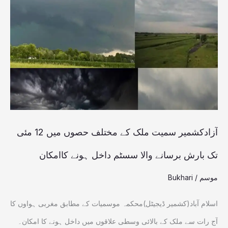
سمیت
ملک
کے
مختلف
حصوں
میں
12
مئی
آزادکشمیر سمیت ملک کے مختلف حصوں میں 12 مئی
تک
تک بارش برسانے والا سسٹم داخل ہونے کاامکان
بارش
موسم
/
Bukhari
برسانے
والا
اسلام آباد(کشمیر ڈیجیٹل)محکمہ موسمیات کے مطابق مغربی ہواوں کا
سسٹم
آج رات سے ملک کے بالائی وسطی علاقوں میں داخل ہونے کا امکان۔