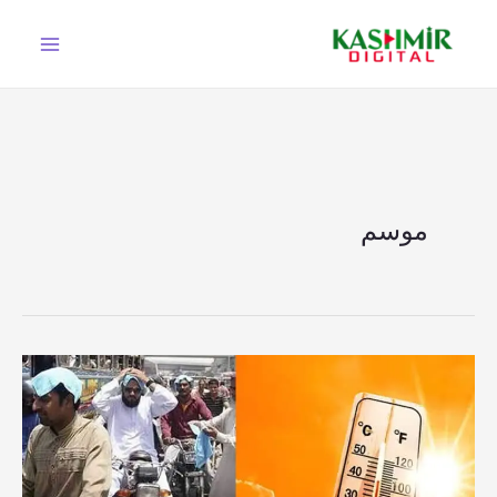
Ski
t
conten
موسم
آزادکشمیر
سمیت
ملک
بھر