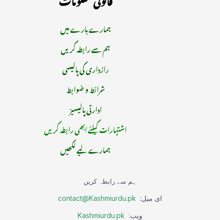
ہمارے بارے میں
ہم سے رابطہ کریں
رازداری کی پالیسی
شرائط و ضوابط
ادارتی پالیسیز
اشتہارات کیلئے ابھی رابطہ کریں
ہمارے لیے لکھیں
ہم سے رابطہ کریں
ای میل:
contact@Kashmiurdu.pk
ویب:
Kashmiurdu.pk