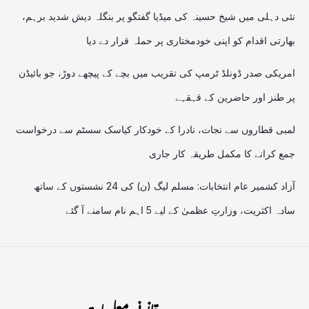
نئی دہلی میں شیخ حسینہ کی میڈیا گفتگو پر بنگلہ دیش شدید برہم،
بھارتی اقدام کو اپنی خودمختاری پر حملہ قرار دے دیا
امریکی صدر ڈونلڈ ٹرمپ کی تقریب میں بچے کے پیچھے دوڑ، جو بائیڈن
پر طنز اور حاضرین کے قہقہے
لمبی قطاروں سے نجات، نادرا کے خودکار کیاسک سسٹم سے درخواست
جمع کرانے کا مکمل طریقہ کار جاری
آزاد کشمیر عام انتخابات: مسلم لیگ (ن) کی 24 نشستوں کے ساتھ
سادہ اکثریت، وزارتِ عظمیٰ کے لیے 5 اہم نام سامنے آ گئے
قانونی معلومات