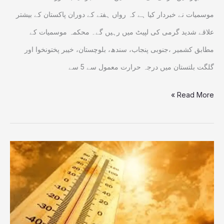
موسمیات نے خبردار کیا ہے کہ رواں ہفتے کے دوران پاکستان کے بیشتر
علاقے شدید گرمی کی لپیٹ میں رہیں گے۔ محکمہ موسمیات کے
مطابق کشمیر ،جنوبی پنجاب، سندھ، بلوچستان، خیبر پختونخوا اور
گلگت بلتستان میں درجہ حرارت معمول سے 5 سے
Read More »
آزادکشمیر،
گلگت
بلتستان
میں
رواں