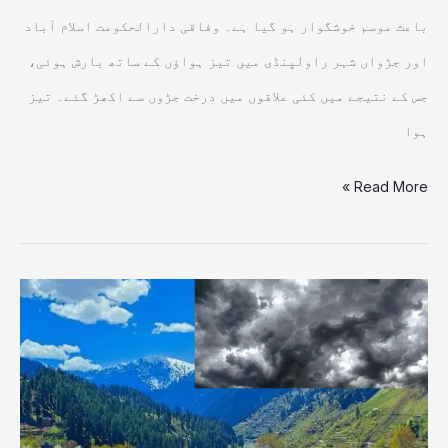
پیشگوئی
باعث موسم خوشگوار ہو گیا ہے۔ وفاقی دارالحکومت اسلام آباد
اور جڑواں شہر راولپنڈی میں تیز ہواؤں کے ساتھ بارش ہوئی،
جس کے نتیجے میں کئی علاقوں میں درخت جڑوں سے اکھڑ گئے۔ تیز
ہوا
Read More »
ملک
کے
بیشترحصوں
میں
موسم