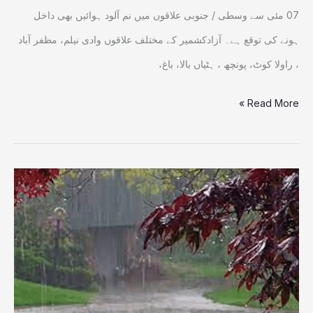
داخل
07 مئی سے وسطی / جنوبی علاقوں میں نم آلود ہوائیں بھی داخل
ہونے
ہونے کی توقع ہے۔ آزادکشمیر کے مختلف علاقوں وادی نیلم، مظفر آباد
کاامکان
، راولا کوٹ، پونچھ ، ہٹیاں بالا، باغ،
Read More »
ملک
بھر
میں
تیز
ہواؤں،
گرج