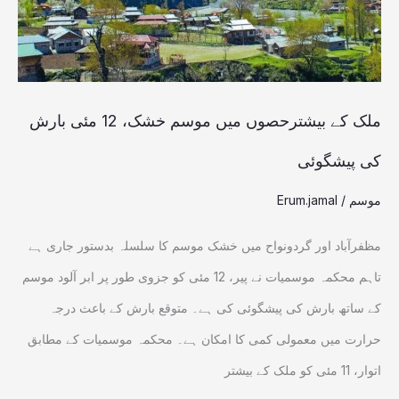
خشک،
12
مئی
بارش
ملک کے بیشترحصوں میں موسم خشک، 12 مئی بارش
کی
کی پیشگوئی
پیشگوئی
موسم
/
Erum.jamal
مظفرآباد اور گردونواح میں خشک موسم کا سلسلہ بدستور جاری ہے
تاہم محکمہ موسمیات نے پیر، 12 مئی کو جزوی طور پر ابر آلود موسم
کے ساتھ بارش کی پیشگوئی کی ہے۔ متوقع بارش کے باعث درجہ
حرارت میں معمولی کمی کا امکان ہے۔ محکمہ موسمیات کے مطابق
اتوار، 11 مئی کو ملک کے بیشتر