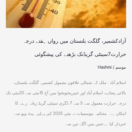
ہفتے
درجہ
حرارت7سینٹی
گریڈتک
آزادکشمیر، گلگت بلتستان میں رواں ہفتے درجہ
بڑھنے
حرارت7سینٹی گریڈتک بڑھنے کی پیشگوئی
کی
موسم
/
Hashmi
پیشگوئی
اسلام آباد : ملک کے شمالی علاقوں بشمول کشمیر، گلگت بلتستان،
بالائی پنجاب، اسلام آباد اور خیبرپختونخوا میں آج 15مئی سے 20مئی تک
درجہ حرارت معمول سے 5 سے 7 ڈگری سینٹی گریڈ زیادہ رہنے کا
امکان ہے۔ محکمہ موسمیات نے مئی 2025 کی پہلی ہیٹ ویو سے
خبردار کیا ہےجس میں اگلے تین سے