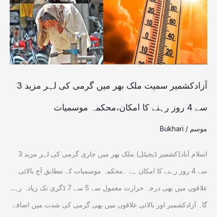
میں گرمی
کی
لہر
مزید
3
آزادکشمیر سمیت ملک بھر میں گرمی کی لہر مزید 3
سے
سے 4 روز رہنے کا امکان،محکمہ موسمیات
4
موسم
/
Bukhari
روز
رہنے
اسلام آباد(کشمیر ڈیجیٹل) ملک بھر میں جاری گرمی کی لہر مزید 3
کا
سے 4 روز رہنے کا امکان ہے ۔محکمہ موسمیات کے مطابق آج بالائی
امکان،محکمہ
علاقوں میں بھی درجہ حرارت معمول سے 5 سے 7 ڈگری تک زیادہ رہے
موسمیات
گا۔ آزادکشمیر اور بالائی علاقوں میں بھی گرمی کی شدت میں اضافے