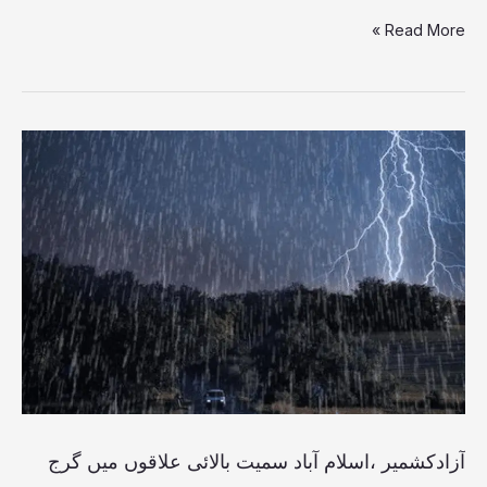
Read More »
آزادکشمیر
،اسلام
آباد
سمیت
بالائی
علاقوں
میں
گرج
چمک
آزادکشمیر ،اسلام آباد سمیت بالائی علاقوں میں گرج