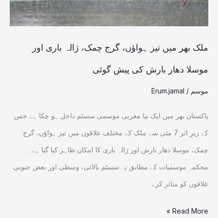
چمک،
ژالہ
باری
ملک بھر میں تیز ہواؤں، گرج چمک، ژالہ باری اور
اور
موسلا دھار بارش کی پیش گوئی
موسلا
موسم
/
Erum.jamal
دھار
بارش
پاکستان بھر میں ایک نیا مغربی موسمی سسٹم داخل ہو چکا ہے جس
کی
کے زیرِ اثر 7 مئی سے ملک کے مختلف علاقوں میں تیز ہواؤں، گرج
پیش
چمک، موسلا دھار بارش اور ژالہ باری کا امکان ظاہر کیا گیا ہے۔
گوئی
محکمہ موسمیات کے مطابق یہ سسٹم بالائی، وسطی اور بعض جنوبی
علاقوں کو متاثر کرے
Read More »