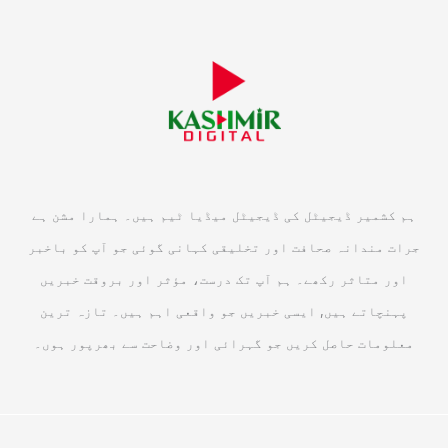
ہم کشمیر ڈیجیٹل کی ڈیجیٹل میڈیا ٹیم ہیں۔ ہمارا مشن ہے
جرات مندانہ صحافت اور تخلیقی کہانی گوئی جو آپ کو باخبر
اور متاثر رکھے۔ ہم آپ تک درست، مؤثر اور بروقت خبریں
پہنچاتے ہیں, ایسی خبریں جو واقعی اہم ہیں۔ تازہ ترین
معلومات حاصل کریں جو گہرائی اور وضاحت سے بھرپور ہوں۔