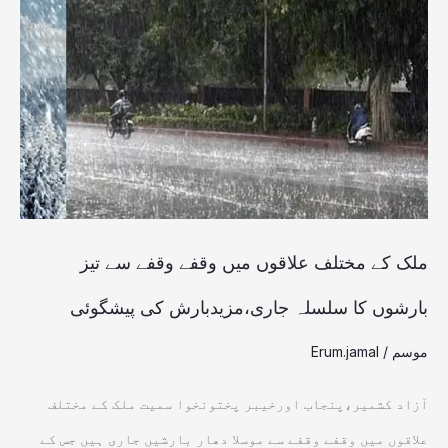
کے
مختلف
علاقوں
میں
وقفے
وقفے
سے
تیز
ملک کے مختلف علاقوں میں وقفے وقفے سے تیز
بارشوں
بارشوں کا سلسلہ جاری،مزیدبارش کی پیشگوئی
کا
موسم
/
Erum.jamal
سلسلہ
جاری،مزیدبارش
آزاد کشمیر،پنجاب اورخیبر پختونخوا سمیت ملک کے مختلف
کی
علاقوں میں وقفے وقفے سے موسلا دھار بارشیں جاری ہیں جس کے