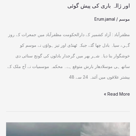
اور
اور ژالہ باری کی پیش گوئی
ژالہ
موسم
/
Erum.jamal
باری
کی
مظفرآباد : آزاد کشمیر کے دارالحکومت مظفرآباد میں جمعرات کے روز
پیش
گہرے سیاہ بادل چھا گئے جبکہ ٹھنڈی اور تیز ہواؤں نے موسم کو
گوئی
خوشگوار بنا دیا۔ شہر بھر میں گرجدار بادلوں کی گونج سنائی دی
ساتھ ہی موسلادھار بارش متوقع ہے۔ محکمہ موسمیات نے آج ملک کے
بیشتر علاقوں میں آئندہ 24 سے 48
Read More »
آزادکشمیر