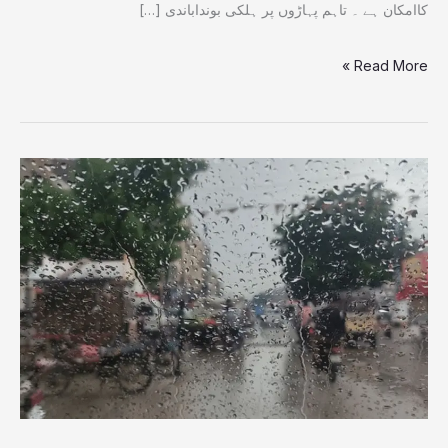
کاامکان ہے ۔ تاہم پہاڑوں پر ہلکی بونداباندی […]
Read More »
19
اور
20
مئی
کو
ملک
کے
بالائی