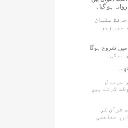
وانہ ہو گیا۔
 حافظ عثمان
 میں زیر
ان میں شروع ہوگا
 ہر سال
کت کرتے ہیں
 قرآن کی
اور ثقافتی