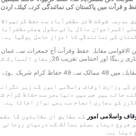
ظ و قرآت میں پاکستان کی نمائندگی کرنے کیلئے اردن ر
ق مدرسہ شوکت لائن مظفرآباد سے حفظ کرنیوالا
لی اکبراعوان ماڈل ہائی سکول چھترمظفرآباد
ستان کی نمائندگی کا اعزاز حاصل ہوگیا ہے۔
 32 واں بین الاقوامی مقابلہ حفظ وقرآت آج جمعرات سے عم
اور اختتامی تقریب 26رمضان المبارک کو ہوگی۔
فاظ کرام شریک ہوئے تھے۔
 کی وزارت اوقاف واسلامی امور کے زیر نگرانی
ئے جاتے ہیں جس میں دنیابھر سے حفاظ کرام شر
ڈرز کو بھاری انعام سے بھی نواز اجاتا ہے۔
قاف واسلامی امور
کے مطابق ان مقابلوں کا مقصد
کو فروغ دینا، مسلم ممالک کے درمیان روحانی 
 دینا ہے۔