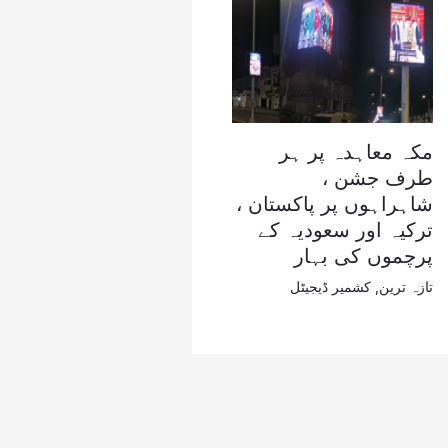
مکہ معاہدہ پر ہر
طرف جشن ،
شاہراہوں پر پاکستان ،
ترکیہ اور سعودیہ کے
پرچموں کی بہار
تازہ ترین
,
کشمیر ڈیجیٹل