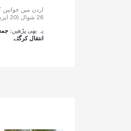
26 شوال (20 اپریل سے 25 اپریل 2025) تک منعقد ہوگا۔
یہ بھی پڑھیں:
جمعی
انتقال کرگئے