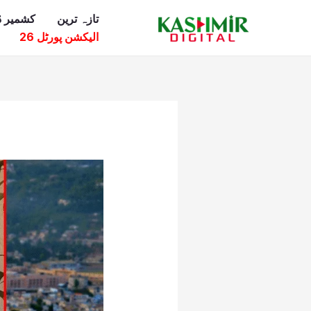
Ski
تازہ ترین
کشمیر ڈ
t
الیکشن پورٹل 26
conten