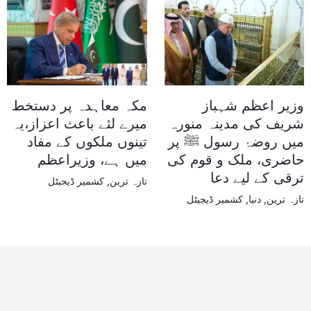
وزیر اعظم شہباز
مکہ معاہدہ پر دستخط
شریف کی مدینہ منورہ
میرے لئے باعث اعزاز،یہ
میں روضۂ رسول ﷺ پر
تینوں ملکوں کے مفاد
حاضری، ملک و قوم کی
میں ہے، وزیراعظم
ترقی کے لیے دعا
تازہ ترین
,
کشمیر ڈیجیٹل
تازہ ترین
,
دنیا
,
کشمیر ڈیجیٹل