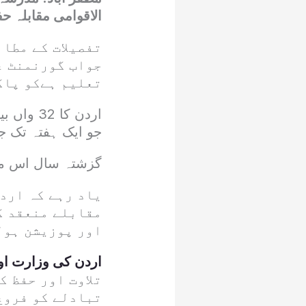
الاقوامی مقابلہ حف
تفصیلات کے مطاب
جواب گورنمنٹ ع
تعلیم ہےکو پاک
اردن کا
جو ایک ہفتہ تک جاری رہیگا 
گزشتہ سال اس مقابلے میں 48 ممالک سے 49 ح
یاد رہے کہ اردن
مقابلے منعقد ک
اور پوزیشن ہول
اردن کی وزارت او
تلاوت اور حفظ 
تبادلے کو فروغ