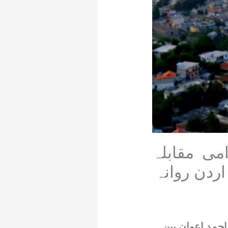
می مقابلہ
ردن روانہ
احمد اعوان بین