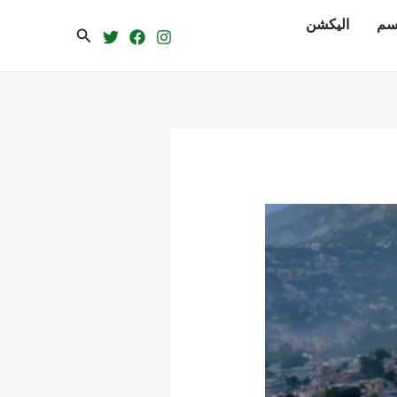
سم
الیکشن
Search