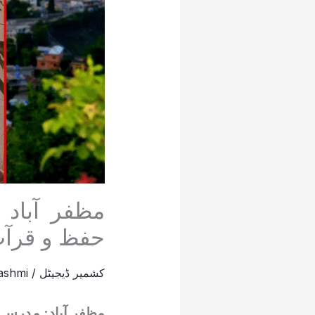
مظفر آباد
حفظ و قرآت
کشمیر ڈیجیٹل
/
ashmi
مظفر آباد: مدرسہ