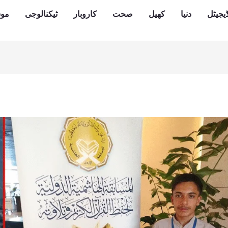
یجیٹل
دنیا
کھیل
صحت
کاروبار
ٹیکنالوجی
مو