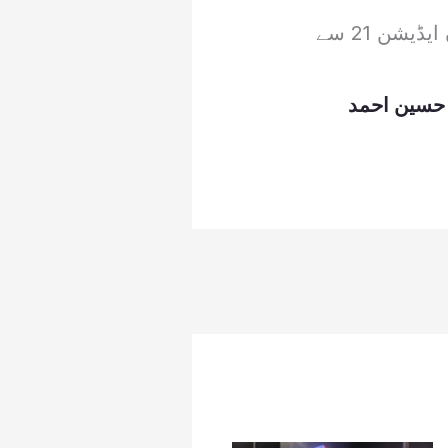
اردن میں خواتین کے لیے بین الاقوامی حفظ وقرآت کے مقابلوں کا 19 واں ایڈیشن 21 سے
 حسین احمد