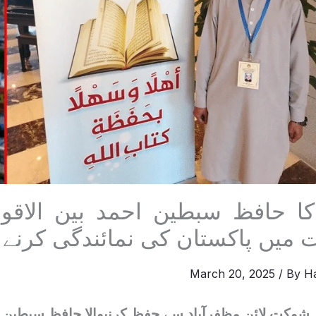
 کا حافظ سبطین احمد بین الاقوا
 میں پاکستان کی نمائندگی کرنے ا
March 20, 2025
/ By
H
 شوکت لائن مظفرآباد سے حفظ کرنیوالا حافظ سبطین 