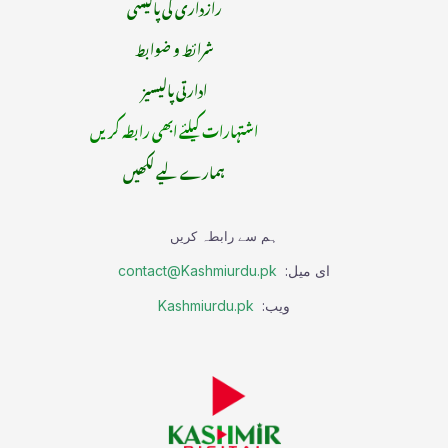
رازداری کی پالیسی
شرائط و ضوابط
ادارتی پالیسیز
اشتہارات کیلئے ابھی رابطہ کریں
ہمارے لیے لکھیں
ہم سے رابطہ کریں
ای میل:
contact@Kashmiurdu.pk
ویب:
Kashmiurdu.pk