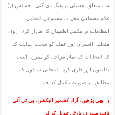
سے متعلق تفصیلی بریفنگ دی گئی۔ جسٹس (ر)
غلام مصطفیٰ مغل نے مجموعی انتخابی
انتظامات پر مکمل اطمینان کا اظہار کرتے ہوئے
متعلقہ افسران اور عملے کو سخت ہدایت کی
کہ انتخابات کے تمام مراحل کو مقررہ آئینی
تقاضوں اور جاری کردہ انتخابی شیڈول کے
مطابق ہر صورت مکمل کیا جائے۔
یہ بھی پڑھیں:
آزاد کشمیر الیکشن: پی ٹی آئی
نائب صدر نے پارٹی تبدیل کر لی