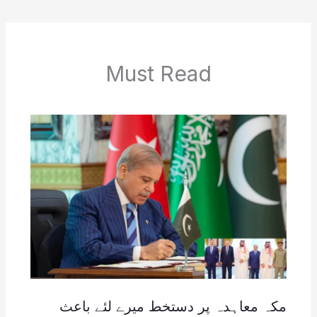
Must Read
مکہ معاہدہ پر دستخط میرے لئے باعث