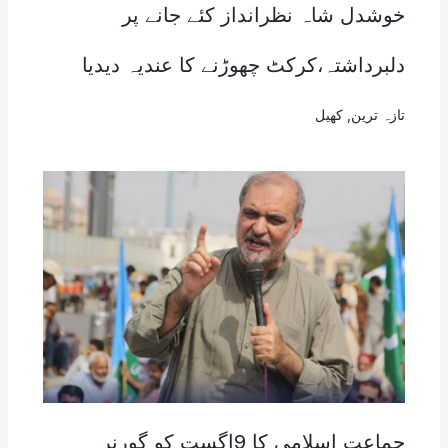
خوشدل شاہ نظرانداز کئے جانے پر
دلبرداشتہ،کرکٹ چھوڑنے کا عندیہ دیدیا
تازہ ترین
,
کھیل
جماعت اسلامی کا 9اگست کو گورنر