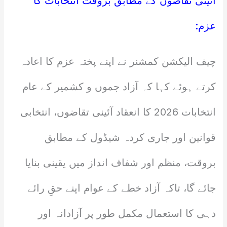
آئینی تقاضوں کے مطابق بروقت انتخابات کا
عزم:
چیف الیکشن کمشنر نے اپنے پختہ عزم کا اعادہ
کرتے ہوئے کہا کہ آزاد جموں و کشمیر کے عام
انتخابات 2026 کا انعقاد آئینی تقاضوں، انتخابی
قوانین اور جاری کردہ شیڈول کے مطابق
بروقت، منظم اور شفاف انداز میں یقینی بنایا
جائے گا، تاکہ آزاد خطے کے عوام اپنے حقِ رائے
دہی کا استعمال مکمل طور پر آزادانہ اور