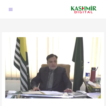
Ski
t
conten