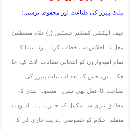
بیلٹ پیپرز کی طباعت اور محفوظ ترسیل:
چیف الیکشن کمشنر جسٹس (ر) غلام مصطفیٰ
مغل نے اجلاس سے خطاب کرتے ہوئے بتایا کہ
تمام امیدواروں کو انتخابی نشانات الاٹ کیے جا
چکے ہیں، جس کے بعد اب بیلٹ پیپرز کی
طباعت کا عمل بھی مقررہ منصوبہ بندی کے
مطابق تیزی سے مکمل کیا جا رہا ہے۔ انہوں نے
متعلقہ حکام کو خصوصی ہدایت جاری کی کہ