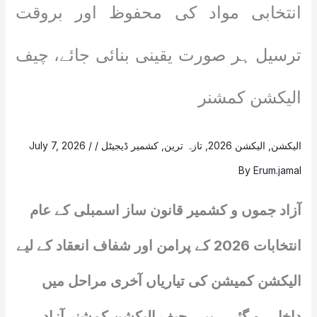
انتخابی مواد کی محفوظ اور بروقت
ترسیل ہر صورت یقینی بنائی جائے، چیف
الیکشن کمشنر
الیکشن
,
الیکشن 2026
,
تازہ ترین
,
کشمیر ڈیجیٹل
/
/
July 7, 2026
By
Erum.jamal
آزاد جموں و کشمیر قانون ساز اسمبلی کے عام
انتخابات 2026 کے پرامن اور شفاف انعقاد کے لیے
الیکشن کمیشن کی تیاریاں آخری مراحل میں
داخل ہو گئی ہیں۔ چیف الیکشن کمشنر آزاد