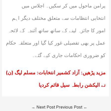
پرامن ماحول میں کر سکیں۔ اجلاس میں
انتخابی انتظامات سے متعلق مختلف دیگر اہم
امور کا جائزہ لینے کے ساتھ ساتھ آئندہ کے لائحہ
عمل پر بھی تفصیلی غور کیا گیا اور متعلقہ حکام
کو ضروری احکامات جاری کیے گئے۔
مزید پڑھیں:
آزاد کشمیر انتخابات: مسلم لیگ (ن)
نے الیکشن رابطہ سیل قائم کردیا
→
Next Post
Previous Post
←