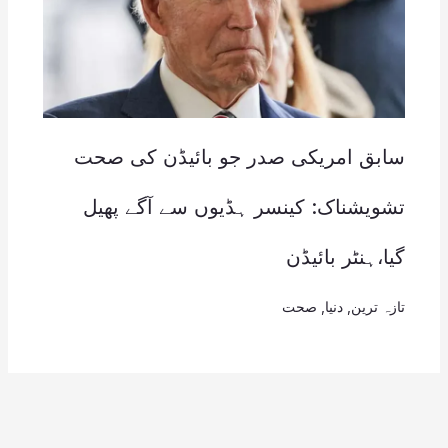
سابق امریکی صدر جو بائیڈن کی صحت
تشویشناک: کینسر ہڈیوں سے آگے پھیل
گیا،ہنٹر بائیڈن
تازہ ترین
,
دنیا
,
صحت