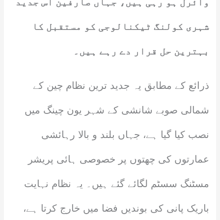
وائرل ہو رہی ہیں، جہاں صارفین اس جدید
شہری کولنگ ٹیکنالوجی کو مستقبل کا
بہترین حل قرار دے رہے ہیں۔
ذرائع کے مطابق یہ جدید ترین نظام چین کے
شمالی صوبے شانشی کے شہر یون چینگ میں
نصب کیا گیا ہے، جہاں بلند و بالا رہائشی
عمارتوں کی چھتوں پر خصوصی ہائی پریشر
مسٹنگ سسٹم لگائے گئے ہیں۔ یہ نظام نہایت
باریک پانی کی بوندیں فضا میں خارج کرتا ہے،