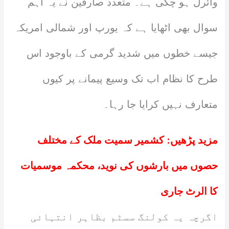
وائرل ہو چکی ہے۔ متعدد صارفین نے یہ اہم
سوال بھی اٹھایا ہے کہ یورپ اور شمالی امریکہ
جیسے خطوں میں شدید گرمی کے باوجود اس
طرح کا نظام اب تک وسیع پیمانے پر کیوں
متعارف نہیں کرایا جا رہا۔
مزید پڑھیں:
کشمیر سمیت ملک کے مختلف
حصوں میں بارشوں کی نوید، محکمہ موسمیات
کا الرٹ جاری
اگرچہ یہ کولنگ سسٹم بظاہر انتہائی