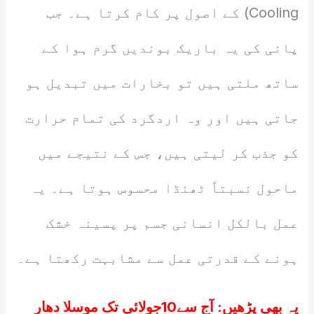
Cooling) کے اصول پر کام کرتا ہے۔ جب
پانی کی یہ باریک بوندیں گرم ہوا کے
ساتھ ملتی ہیں تو بخارات میں تبدیل ہو
جاتی ہیں اور وہ اردگرد کی تمام حرارت
کو جذب کر لیتی ہیں، جس کے نتیجے میں
ماحول نسبتاً ٹھنڈا محسوس ہوتا ہے۔ یہ
عمل بالکل انسانی جسم پر پسینہ خشک
ہونے کے قدرتی عمل سے مشابہت رکھتا ہے۔
یہ بھی پڑھیں:
آج سے10جولائی تک موسلا دھار