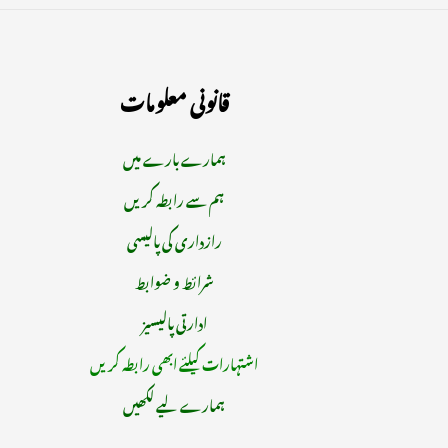
قانونی معلومات
ہمارے بارے میں
ہم سے رابطہ کریں
رازداری کی پالیسی
شرائط و ضوابط
ادارتی پالیسیز
اشتہارات کیلئے ابھی رابطہ کریں
ہمارے لیے لکھیں