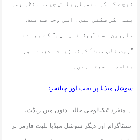
نیچے گر کر معمولی بارش جیسا منظر بھی
پیدا کر سکتی ہیں، اسی وجہ سے بعض
ماہرین اسے “روف ٹاپ رین” کے بجائے
“روف ٹاپ مسٹ” کہنا زیادہ درست اور
مناسب سمجھتے ہیں۔
سوشل میڈیا پر بحث اور چیلنجز:
یہ منفرد ٹیکنالوجی حالیہ دنوں میں ریڈٹ،
انسٹاگرام اور دیگر سوشل میڈیا پلیٹ فارمز پر