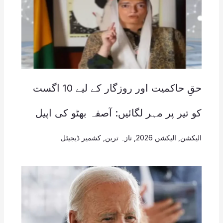
حقِ حاکمیت اور روزگار کے لیے 10 اگست
کو تیر پر مہر لگائیں: آصفہ بھٹو کی اپیل
الیکشن
,
الیکشن 2026
,
تازہ ترین
,
کشمیر ڈیجیٹل