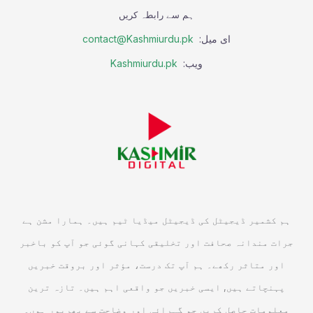
ہم سے رابطہ کریں
ای میل:
contact@Kashmiurdu.pk
ویب:
Kashmiurdu.pk
ہم کشمیر ڈیجیٹل کی ڈیجیٹل میڈیا ٹیم ہیں۔ ہمارا مشن ہے
جرات مندانہ صحافت اور تخلیقی کہانی گوئی جو آپ کو باخبر
اور متاثر رکھے۔ ہم آپ تک درست، مؤثر اور بروقت خبریں
پہنچاتے ہیں, ایسی خبریں جو واقعی اہم ہیں۔ تازہ ترین
معلومات حاصل کریں جو گہرائی اور وضاحت سے بھرپور ہوں۔