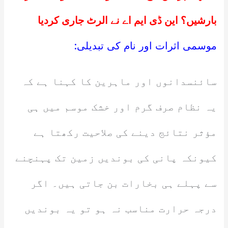
بارشیں؟ این ڈی ایم اے نے الرٹ جاری کردیا
موسمی اثرات اور نام کی تبدیلی:
سائنسدانوں اور ماہرین کا کہنا ہے کہ
یہ نظام صرف گرم اور خشک موسم میں ہی
مؤثر نتائج دینے کی صلاحیت رکھتا ہے
کیونکہ پانی کی بوندیں زمین تک پہنچنے
سے پہلے ہی بخارات بن جاتی ہیں۔ اگر
درجہ حرارت مناسب نہ ہو تو یہ بوندیں