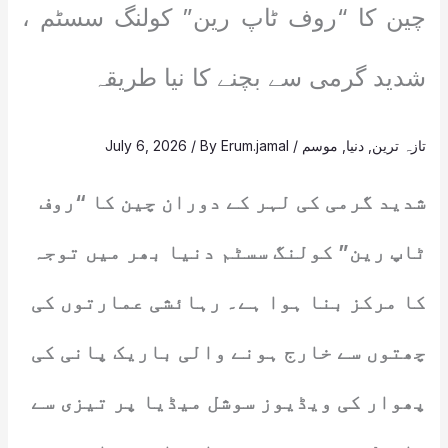
چین کا “روف ٹاپ رین” کولنگ سسٹم ،
شدید گرمی سے بچنے کا نیا طریقہ
تازہ ترین
,
دنیا
,
موسم
/
Erum.jamal
/ By
July 6, 2026
شدید گرمی کی لہر کے دوران چین کا “روف
ٹاپ رین” کولنگ سسٹم دنیا بھر میں توجہ
کا مرکز بنا ہوا ہے۔ رہائشی عمارتوں کی
چھتوں سے خارج ہونے والی باریک پانی کی
پھوار کی ویڈیوز سوشل میڈیا پر تیزی سے