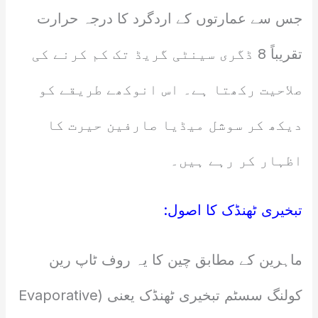
جس سے عمارتوں کے اردگرد کا درجہ حرارت
تقریباً 8 ڈگری سینٹی گریڈ تک کم کرنے کی
صلاحیت رکھتا ہے۔ اس انوکھے طریقے کو
دیکھ کر سوشل میڈیا صارفین حیرت کا
اظہار کر رہے ہیں۔
تبخیری ٹھنڈک کا اصول:
ماہرین کے مطابق چین کا یہ روف ٹاپ رین
کولنگ سسٹم تبخیری ٹھنڈک یعنی (Evaporative