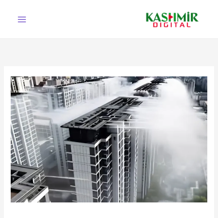
Ski
t
conten