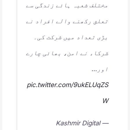
مختلف شعبہ ہائے زندگی سے
تعلق رکھنے والے افراد نے
بڑی تعداد میں شرکت کی۔
شرکاء نے امن، بھائی چارے
اور…
pic.twitter.com/9ukELUqZS
W
— Kashmir Digital