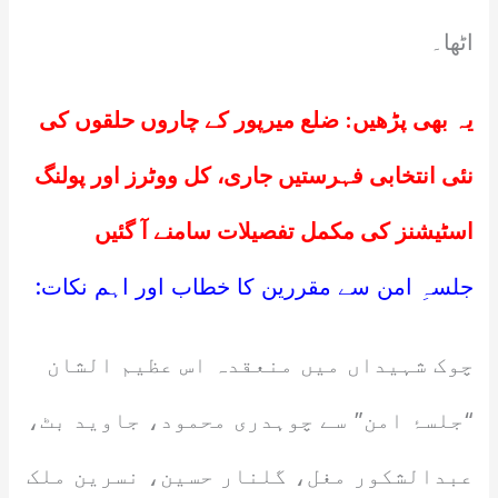
اٹھا۔
یہ بھی پڑھیں:
ضلع میرپور کے چاروں حلقوں کی
نئی انتخابی فہرستیں جاری، کل ووٹرز اور پولنگ
اسٹیشنز کی مکمل تفصیلات سامنے آ گئیں
جلسہِ امن سے مقررین کا خطاب اور اہم نکات:
چوک شہیداں میں منعقدہ اس عظیم الشان
“جلسۂ امن” سے چوہدری محمود، جاوید بٹ،
عبدالشکور مغل، گلنار حسین، نسرین ملک