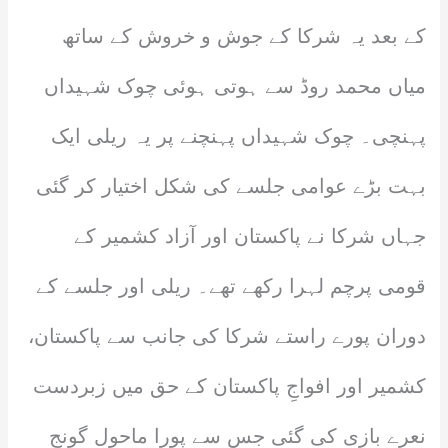
کے بعد یہ شرکا کے جوش و خروش کے ساتھ
میاں محمد روڈ سے ہوتی ہوئی چوک شہیداں
پہنچی۔ چوک شہیداں پہنچنے پر یہ ریلی ایک
بہت بڑے عوامی جلسے کی شکل اختیار کر گئی
جہاں شرکا نے پاکستان اور آزاد کشمیر کے
قومی پرچم لہرا رکھے تھے۔ ریلی اور جلسے کے
دوران پورے راستے شرکا کی جانب سے پاکستان،
کشمیر اور افواجِ پاکستان کے حق میں زبردست
نعرے بازی کی گئی جس سے پورا ماحول گونج