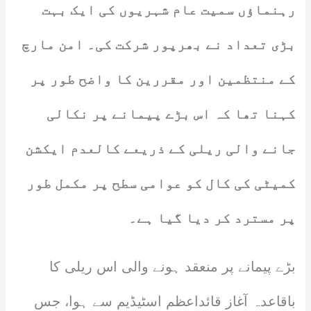
رہنماؤں سمیت عام شہریوں کی ایک بہت
بڑی تعداد نے بھرپور شرکت کی۔ امن مارچ
کے منتظمین اور مقررین کا واضح طور پر
کہنا تھا کہ اس بڑے پیمانے پر نکالی
جانے والی ریلی کے ذریعے کالعدم ایکشن
کمیٹی کی کال کو عوامی سطح پر مکمل طور
پر مسترد کر دیا گیا ہے۔
بڑے پیمانے پر منعقد ہونے والی اس ریلی کا
باقاعدہ آغاز قائداعظم اسٹیڈیم سے ہوا، جس