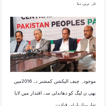
تازہ ترین
,
دنیا
موجودہ چیف الیکشن کمشنر نے 2016میں
بھی ن لیگ کو دھاندلی سے اقتدار میں لایا
تھا، پیپلزپارٹی قیادت