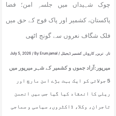
چوک شہیداں میں جلسہِ امن؛ فضا
پاکستان، کشمیر اور پاک فوج کے حق میں
فلک شگاف نعروں سے گونج اٹھی
تازہ ترین
,
کاروبار
,
کشمیر ڈیجیٹل
/
Erum.jamal
/ By
July 5, 2026
میرپور:آزاد جموں و کشمیر کے شہر میرپور میں
5 جولائی کو ایک بہت بڑے امن مارچ اور
ریلی کا انعقاد کیا گیا جس میں انجمن
تاجران، وکلا، ڈاکٹروں، سیاسی و سماجی