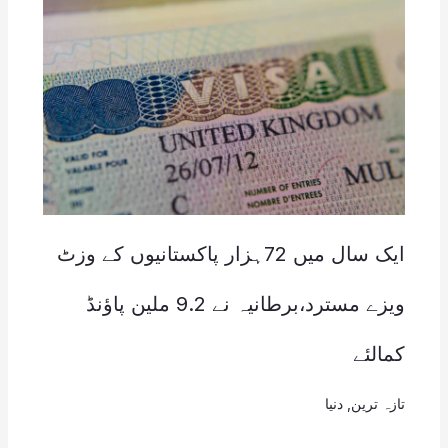
ایک سال میں 72ہزار پاکستانیوں کے وزٹ
ویزے مسترد،برطانیہ نے 9.2 ملین پاؤنڈ
کمالئے
تازہ ترین
,
دنیا