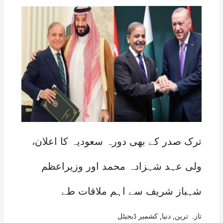
ترک صدر کے بھی دورہ سعودیہ کا اعلان،
ولی عہد شہزادہ محمد اور وزیراعظم
شہباز شریف سے اہم ملاقات طے
تازہ ترین
,
دنیا
,
کشمیر ڈیجیٹل