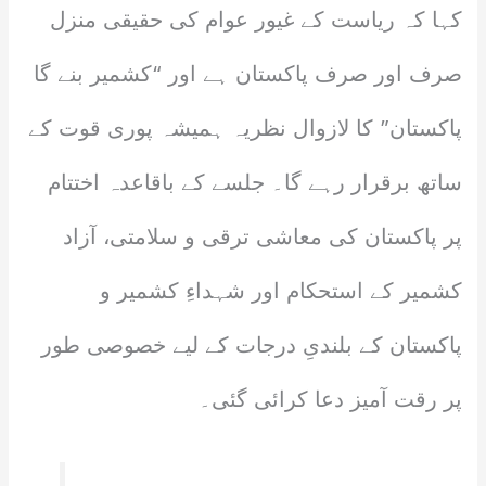
کہا کہ ریاست کے غیور عوام کی حقیقی منزل
صرف اور صرف پاکستان ہے اور “کشمیر بنے گا
پاکستان” کا لازوال نظریہ ہمیشہ پوری قوت کے
ساتھ برقرار رہے گا۔ جلسے کے باقاعدہ اختتام
پر پاکستان کی معاشی ترقی و سلامتی، آزاد
کشمیر کے استحکام اور شہداءِ کشمیر و
پاکستان کے بلندیِ درجات کے لیے خصوصی طور
پر رقت آمیز دعا کرائی گئی۔