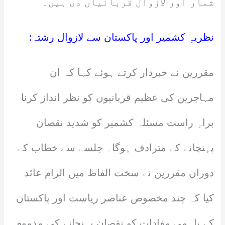
شمار اور لازوال قربانیاں دی ہیں۔
نظریہِ کشمیر اور پاکستان سے لازوال رشتہ:
مقررین نے خبردار کرتے ہوئے کہا کہ ان
مہاجرین کی عظیم قربانیوں کو نظر انداز کرنا
براہِ راست مسئلہ کشمیر کو شدید نقصان
پہنچانے کے مترادف ہوگا۔ جلسے سے خطاب کے
دوران مقررین نے سخت الفاظ میں الزام عائد
کیا کہ چند مخصوص عناصر ریاست اور پاکستان
کے باہمی مفادات کو نقصان پہنچانے کی مذموم