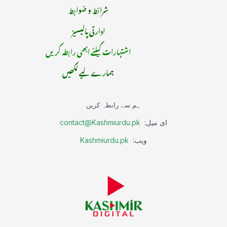
شرائط و ضوابط
ادارتی پالیسیز
اشتہارات کیلئے ابھی رابطہ کریں
ہمارے لیے لکھیں
ہم سے رابطہ کریں
ای میل:
contact@Kashmiurdu.pk
ویب:
Kashmiurdu.pk