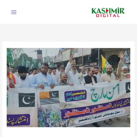
Ski
t
conten