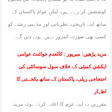
کوششیں کر رہے ہیں، لیکن عوام پاکستان کے
ساتھ اپنے تاریخی، نظریاتی اور مذہبی رشتے کو
کسی بھی صورت کمزور نہیں ہونے دیں گے۔
مزید پڑھیں:
میرپور : کالعدم جوائنٹ عوامی
ایکشن کمیٹی کے خلاف سول سوسائٹی کی
احتجاجی ریلی، پاکستان کے ساتھ یکجہتی کا
اظہار
مقررین نے اپنے عزم کا اعادہ کرتے ہوئے مزید