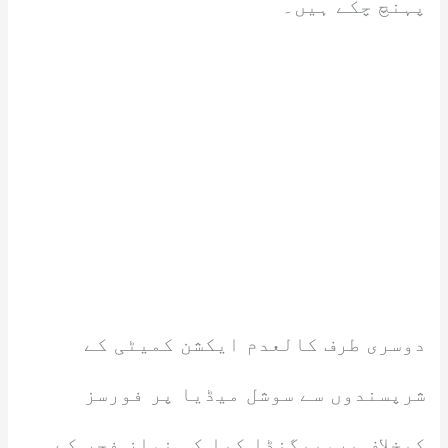
پہنچ چکے ہیں۔
دوسری طرف کالعدم ایکشن کمیٹی کے
شرپسندوں سے سوشل میڈیا پر فورسز
کیخلاف پروپیگنڈا کیا کہ نماز فجر کے