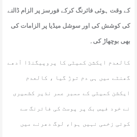
کے وقت ہوئی فائرنگ کرکے فورسز پر الزام ڈالنے
کی کوشش کی اور سوشل میڈیا پر الزامات کی
بھی بوچھاڑ کی۔
کالعدم ایکشن کمیٹی کا پروپیگنڈا آدھے
گھنٹے میں ہی دم توڑ گیا ، کالعدم
ایکشن کمیٹی کے ممبر عمر نذیر کشمیری
نے خود فیس بک پر پوسٹ کی فائرنگ سے
کوئی زخمی نہیں ہوا، لوگ دھرنے میں