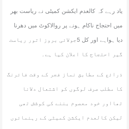
یاد رہے کہ کالعدم ایکشن کمیٹی نے ریاست بھر
میں احتجاج ناکام ہونے پر روالاکوٹ میں دھرنا
دیا ہواہے اور کل 5جولائی بروز اتور ریاست
گیر احتجاج کا اعلان کیا ہے۔
ذرائع کے مطابق نماز فجر کے وقت فائرنگ
کا مطلب صرف لوگوں کو اشتعال دلانا
تھااور خود معصوم بننے کی کوشش تھی
لیکن کالعدم ایکشن کمیٹی کے رہنمائوں