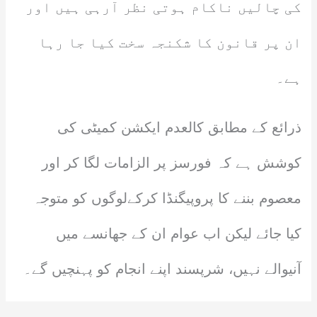
کی چالیں ناکام ہوتی نظر آرہی ہیں اور
ان پر قانون کا شکنجہ سخت کیا جا رہا
ہے۔
ذرائع کے مطابق کالعدم ایکشن کمیٹی کی
کوشش ہے کہ فورسز پر الزامات لگا کر اور
معصوم بننے کا پروپیگنڈا کرکےلوگوں کو متوجہ
کیا جائے لیکن اب عوام ان کے جھانسے میں
آنیوالے نہیں، شرپسند اپنے انجام کو پہنچیں گے۔