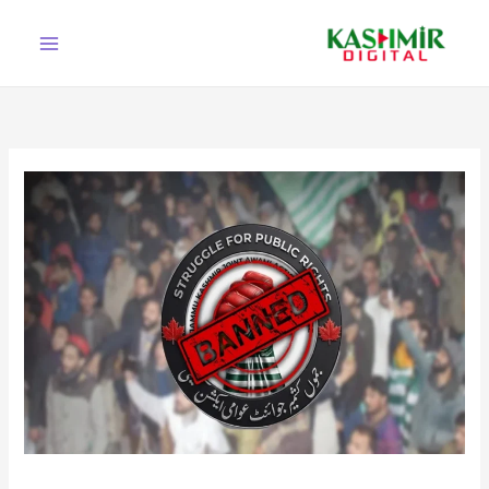
Ski
t
conten