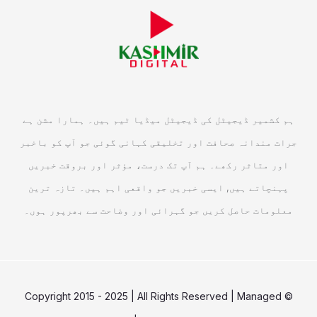
ہم کشمیر ڈیجیٹل کی ڈیجیٹل میڈیا ٹیم ہیں۔ ہمارا مشن ہے
جرات مندانہ صحافت اور تخلیقی کہانی گوئی جو آپ کو باخبر
اور متاثر رکھے۔ ہم آپ تک درست، مؤثر اور بروقت خبریں
پہنچاتے ہیں, ایسی خبریں جو واقعی اہم ہیں۔ تازہ ترین
معلومات حاصل کریں جو گہرائی اور وضاحت سے بھرپور ہوں۔
© Copyright 2015 - 2025 | All Rights Reserved | Managed