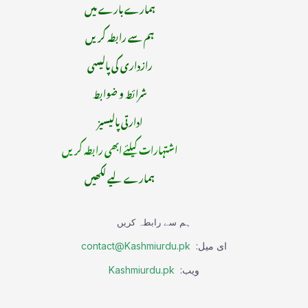
ہمارے بارے میں
ہم سے رابطہ کریں
رازداری کی پالیسی
شرائط و ضوابط
ادارتی پالیسیز
اشتہارات کیلئے ابھی رابطہ کریں
ہمارے لیے لکھیں
ہم سے رابطہ کریں
ای میل:
contact@Kashmiurdu.pk
ویب:
Kashmiurdu.pk