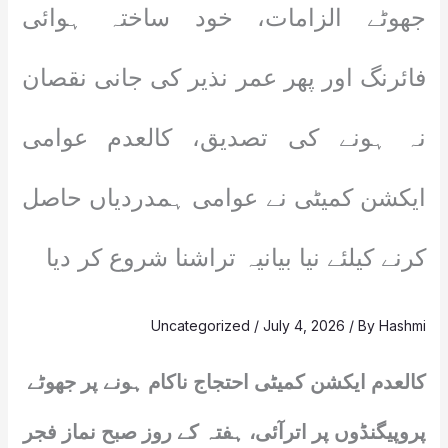
جھوٹے الزامات، خود ساختہ ہوائی
فائرنگ اور پھر عمر نذیر کی جانی نقصان
نہ ہونے کی تصدیق، کالعدم عوامی
ایکشن کمیٹی نے عوامی ہمدردیاں حاصل
کرنے کیلئے نیا بیانیہ تراشنا شروع کر دیا
Uncategorized
/
July 4, 2026
/ By
Hashmi
کالعدم ایکشن کمیٹی احتجاج ناکام ہونے پر جھوٹے
پروپیگنڈوں پر اترآئی، ہفتہ کے روز صبح نماز فجر