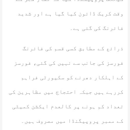
وقت کریک ڈائون کیا گیا ہے اور شدید
فائرنگ کی گئی ہے۔
ذرائع کے مطابق کسی قسم کی فائرنگ
فورسز کی جانب سے نہیں کی گئی، فورسز
کے اہلکار دھرنے کو سکیورٹی فراہم
کررہے ہیں جبکہ احتجاج میں مظاہرین کی
تعداد کم ہونے پر کالعدم ایکشن کمیٹی
کے ممبر پروپیگنڈا میں مصروف ہیں۔