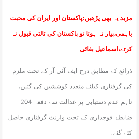
مزید یہ بھی پڑھیں:
پاکستان اور ایران کی محبت
باہمی،پیار نہ ہوتا تو پاکستان کی ثالثی قبول نہ
کرتے،اسماعیل بقائی
ذرائع کے مطابق درج ایف آئی آر کے تحت ملزم
کی گرفتاری کیلئے متعدد کوششیں کی گئیں،
تاہم عدم دستیابی پر عدالت سے دفعہ 204
ضابطۂ فوجداری کے تحت وارنٹ گرفتاری حاصل
کئے گئے۔