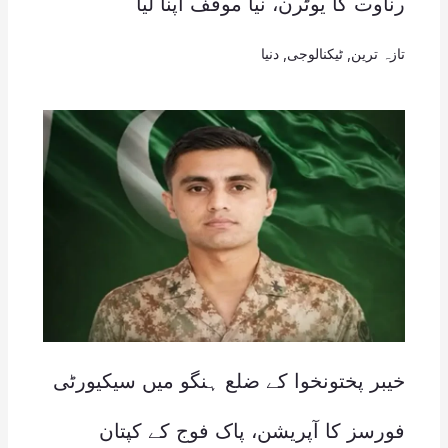
رناوت کا یوٹرن، نیا موقف اپنا لیا
تازہ ترین
,
ٹیکنالوجی
,
دنیا
خیبر پختونخوا کے ضلع ہنگو میں سیکیورٹی
فورسز کا آپریشن، پاک فوج کے کپتان