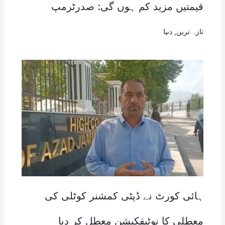
قیمتیں مزید کم ہوں گی: صدرٹرمپ
تازہ ترین
,
دنیا
ہائی کورٹ نے ڈپٹی کمشنر کوٹلی کی
معطلی کا نوٹیفکیشن معطل کر دیا