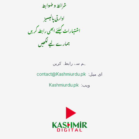
شرائط و ضوابط
ادارتی پالیسیز
اشتہارات کیلئے ابھی رابطہ کریں
ہمارے لیے لکھیں
ہم سے رابطہ کریں
ای میل:
contact@Kashmiurdu.pk
ویب:
Kashmiurdu.pk