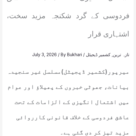
فردوسی کے گرد شکنجہ مزید سخت،
اشتہاری قرار
تازہ ترین
,
کشمیر ڈیجیٹل
/
Bukhari
/ By
July 3, 2026
میرپور(کشمیر ڈیجیٹل)مسلسل غیر سنجیدہ
بیانات، جھوٹی خبروں کے پھیلاؤ اور عوام
میں اشتعال انگیزی کے الزامات کے تحت
عاشق فردوسی کے خلاف قانونی کارروائی
مزید تیز کر دی گئی ہے۔