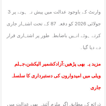
وارنٹ کے باوجود عدالت میں پیش نہ ہونے پر 3
جولائی 2026 کو دفعہ 87 کے تحت اشتہار جاری
کرتے ہوئے انہیں باضابطہ طور پر اشتہاری قرار
دے دیا گیا۔
مزید یہ بھی پڑھیں:
آزادکشمیر الیکشن،جہلم
ویلی میں امیدواروں کی دستبرداری کا سلسلہ
جاری
ذرائع کے مطابق اگر ملزم آئندہ بھی عدالت میں