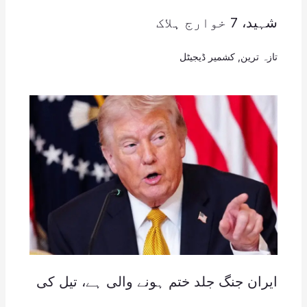
شہید، 7 خوارج ہلاک
تازہ ترین
,
کشمیر ڈیجیٹل
ایران جنگ جلد ختم ہونے والی ہے، تیل کی