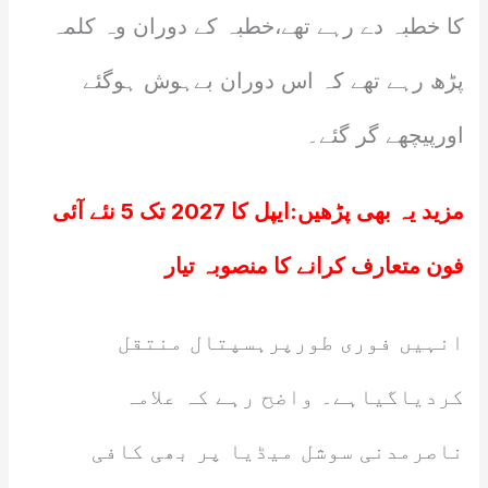
کا خطبہ دے رہے تھے،خطبہ کے دوران وہ کلمہ
پڑھ رہے تھے کہ اس دوران بےہوش ہوگئے
اورپیچھے گر گئے۔
مزید یہ بھی پڑھیں:
ایپل کا 2027 تک 5 نئے آئی
فون متعارف کرانے کا منصوبہ تیار
انہیں فوری طورپرہسپتال منتقل
کردیاگیاہے۔ واضح رہے کہ علامہ
ناصرمدنی سوشل میڈیا پر بھی کافی