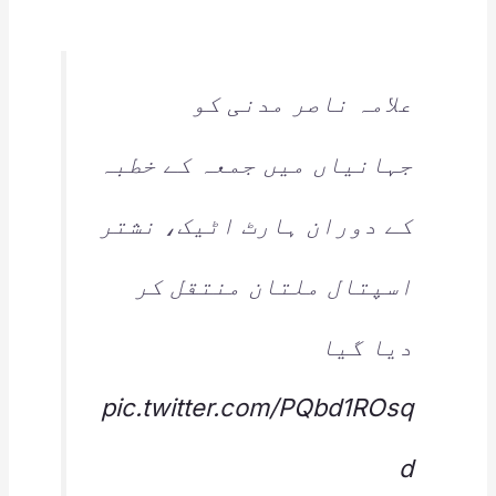
علامہ ناصر مدنی کو
جہانیاں میں جمعہ کے خطبہ
کے دوران ہارٹ اٹیک، نشتر
اسپتال ملتان منتقل کر
دیا گیا
pic.twitter.com/PQbd1ROsq
d