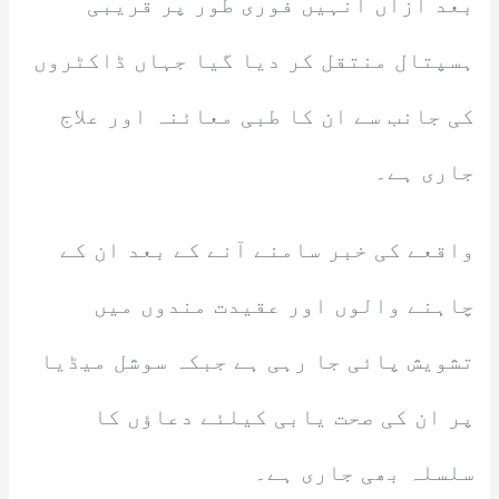
بعد ازاں انہیں فوری طور پر قریبی
ہسپتال منتقل کر دیا گیا جہاں ڈاکٹروں
کی جانب سے ان کا طبی معائنہ اور علاج
جاری ہے۔
واقعے کی خبر سامنے آنے کے بعد ان کے
چاہنے والوں اور عقیدت مندوں میں
تشویش پائی جا رہی ہے جبکہ سوشل میڈیا
پر ان کی صحت یابی کیلئے دعاؤں کا
سلسلہ بھی جاری ہے۔