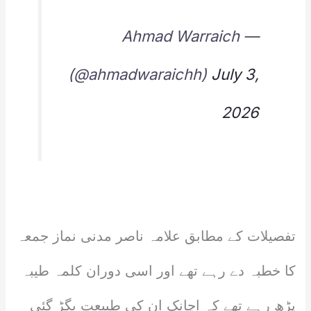
— Ahmad Warraich
(@ahmadwaraichh)
July 3,
2026
تفصیلات کے مطابق علامہ ناصر مدنی نماز جمعہ
کا خطبہ دے رہے تھے اور اسی دوران کلمہ طیبہ
پڑھ رہے تھے کہ اچانک ان کی طبیعت بگڑ گئی