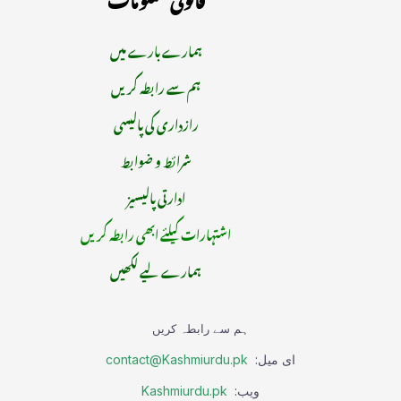
ہمارے بارے میں
ہم سے رابطہ کریں
رازداری کی پالیسی
شرائط و ضوابط
ادارتی پالیسیز
اشتہارات کیلئے ابھی رابطہ کریں
ہمارے لیے لکھیں
ہم سے رابطہ کریں
ای میل:
contact@Kashmiurdu.pk
ویب:
Kashmiurdu.pk