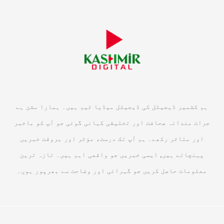
ہم کشمیر ڈیجیٹل کی ڈیجیٹل میڈیا ٹیم ہیں۔ ہمارا مشن ہے
جرات مندانہ صحافت اور تخلیقی کہانی گوئی جو آپ کو باخبر
اور متاثر رکھے۔ ہم آپ تک درست، مؤثر اور بروقت خبریں
پہنچاتے ہیں, ایسی خبریں جو واقعی اہم ہیں۔ تازہ ترین
معلومات حاصل کریں جو گہرائی اور وضاحت سے بھرپور ہوں۔