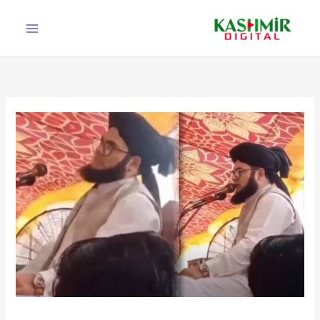
Ski
t
conten