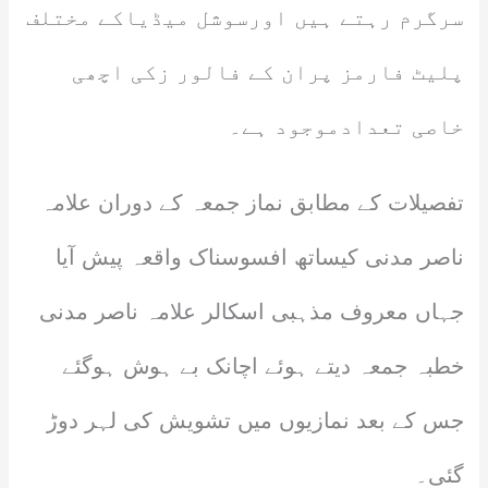
سرگرم رہتے ہیں اورسوشل میڈیاکے مختلف
پلیٹ فارمز پران کے فالور زکی اچھی
خاصی تعدادموجود ہے۔
تفصیلات کے مطابق نماز جمعہ کے دوران علامہ
ناصر مدنی کیساتھ افسوسناک واقعہ پیش آیا
جہاں معروف مذہبی اسکالر علامہ ناصر مدنی
خطبہ جمعہ دیتے ہوئے اچانک بے ہوش ہوگئے
جس کے بعد نمازیوں میں تشویش کی لہر دوڑ
گئی۔