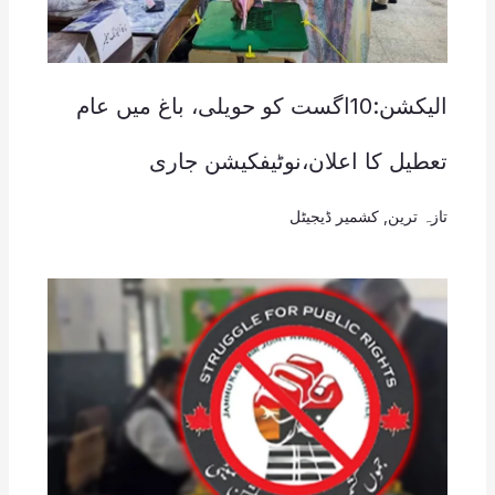
الیکشن:10اگست کو حویلی، باغ میں عام
تعطیل کا اعلان،نوٹیفکیشن جاری
تازہ ترین
,
کشمیر ڈیجیٹل