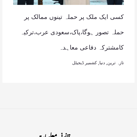
کسی ایک ملک پر حملہ تینوں ممالک پر
حملہ تصور ہوگا،پاک،سعودی عرب،ترکیہ
کامشترکہ دفاعی معاہدہ
تازہ ترین
,
دنیا
,
کشمیر ڈیجیٹل
قانونی معلومات