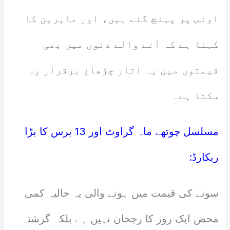
اونس پر پہنچ گئے ہیں، اور ماہرین کا
کہنا ہے کہ آنے والے دنوں میں بھی
قیمتوں میں یہ اتار چڑھاؤ برقرار رہ
سکتا ہے۔
مسلسل چوتھے ماہ گراوٹ اور 13 برس کا بڑا
ریکارڈ:
سونے کی قیمت میں ہونے والی یہ حالیہ کمی
محض ایک روز کا رجحان نہیں ہے بلکہ گزشتہ