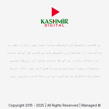
ہم کشمیر ڈیجیٹل کی ڈیجیٹل میڈیا ٹیم ہیں۔ ہمارا مشن ہے
جرات مندانہ صحافت اور تخلیقی کہانی گوئی جو آپ کو باخبر
اور متاثر رکھے۔ ہم آپ تک درست، مؤثر اور بروقت خبریں
پہنچاتے ہیں, ایسی خبریں جو واقعی اہم ہیں۔ تازہ ترین
معلومات حاصل کریں جو گہرائی اور وضاحت سے بھرپور ہوں۔
© Copyright 2015 - 2025 | All Rights Reserved | Managed