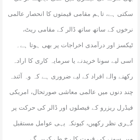
سکتی ہے، تاہم مقامی قیمتوں کا انحصار عالمی
نرخوں کے ساتھ ساتھ ڈالر کے مقامی ریٹ،
ٹیکسز اور درآمدی اخراجات پر بھی ہوتا ہے۔
اسی لیے سونا خریدنے یا سرمایہ کاری کا ارادہ
رکھنے والے افراد کے لیے ضروری ہے کہ وہ آئندہ
چند دنوں میں عالمی معاشی صورتحال، امریکی
فیڈرل ریزرو کے فیصلوں اور ڈالر کی حرکت پر
گہری نظر رکھیں، کیونکہ یہی عوامل مستقبل
میں سونے کی قیمت کا رخ طے کریں گے۔