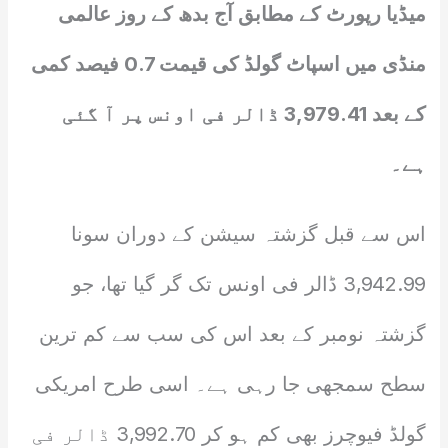
میڈیا رپورٹ کے مطابق آج بدھ کے روز عالمی
منڈی میں اسپاٹ گولڈ کی قیمت 0.7 فیصد کمی
کے بعد 3,979.41 ڈالر فی اونس پر آ گئی
ہے۔
اس سے قبل گزشتہ سیشن کے دوران سونا
3,942.99 ڈالر فی اونس تک گر گیا تھا، جو
گزشتہ نومبر کے بعد اس کی سب سے کم ترین
سطح سمجھی جا رہی ہے۔ اسی طرح امریکی
گولڈ فیوچرز بھی کم ہو کر 3,992.70 ڈالر فی