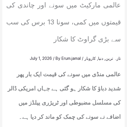
عالمی مارکیٹ میں سونے اور چاندی کی
قیمتوں میں کمی، سونا 13 برس کی سب
سے بڑی گراوٹ کا شکار
تازہ ترین
,
دنیا
,
کاروبار
/
Erum.jamal
/ By
July 1, 2026
عالمی منڈی میں سونے کی قیمت ایک بار پھر
شدید دباؤ کا شکار ہو گئی ہے جہاں امریکی ڈالر
کی مسلسل مضبوطی اور ٹریژری ییلڈز میں
اضافے نے سونے کی چمک کو ماند کر دیا ہے۔