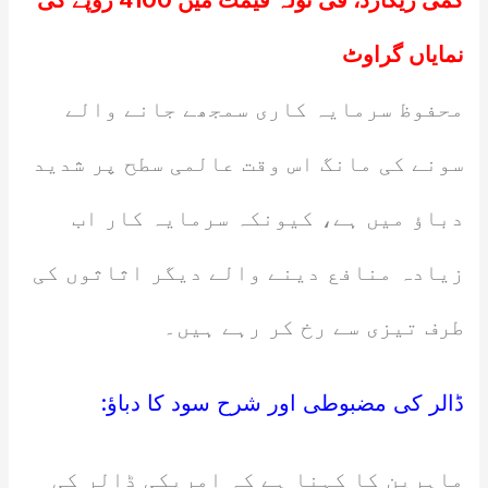
کمی ریکارڈ، فی تولہ قیمت میں 4100 روپے کی
نمایاں گراوٹ
محفوظ سرمایہ کاری سمجھے جانے والے
سونے کی مانگ اس وقت عالمی سطح پر شدید
دباؤ میں ہے، کیونکہ سرمایہ کار اب
زیادہ منافع دینے والے دیگر اثاثوں کی
طرف تیزی سے رخ کر رہے ہیں۔
ڈالر کی مضبوطی اور شرح سود کا دباؤ:
ماہرین کا کہنا ہے کہ امریکی ڈالر کی