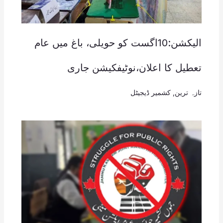
الیکشن:10اگست کو حویلی، باغ میں عام
تعطیل کا اعلان،نوٹیفکیشن جاری
تازہ ترین
,
کشمیر ڈیجیٹل