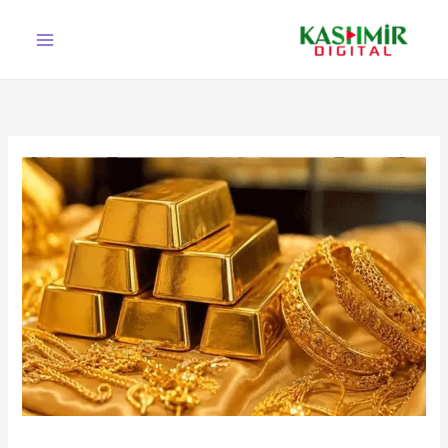
Ski
t
conten