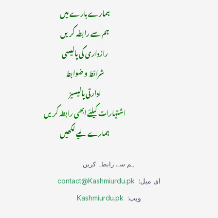
ہمارے بارے میں
ہم سے رابطہ کریں
رازداری کی پالیسی
شرائط و ضوابط
ادارتی پالیسیز
اشتہارات کیلئے ابھی رابطہ کریں
ہمارے لیے لکھیں
ہم سے رابطہ کریں
ای میل:
contact@Kashmiurdu.pk
ویب:
Kashmiurdu.pk