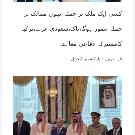
کسی ایک ملک پر حملہ تینوں ممالک پر
حملہ تصور ہوگا،پاک،سعودی عرب،ترکیہ
کامشترکہ دفاعی معاہدہ
تازہ ترین
,
دنیا
,
کشمیر ڈیجیٹل