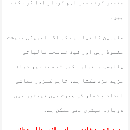
متعین کرنے میں اہم کردار ادا کر سکتے
ہیں۔
ماہرین کا خیال ہے کہ اگر امریکی معیشت
مضبوط رہی اور فیڈ نے سخت مالیاتی
پالیسی برقرار رکھی تو سونے پر دباؤ
مزید بڑھ سکتا ہے، تاہم کمزور معاشی
اعداد و شمار کی صورت میں قیمتوں میں
دوبارہ بہتری بھی ممکن ہے۔