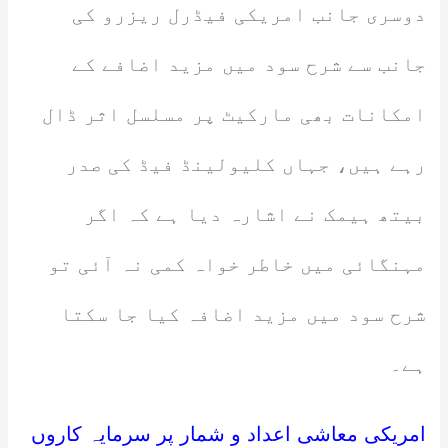
دوسری جانب امریکی فیڈرل ریزرو کی
جانب سے شرح سود میں مزید اضافے کے
امکانات بھی مارکیٹ پر مسلسل اثر ڈال
رہے ہیں، جہاں کلیولینڈ فیڈ کی صدر
بیتھ ہیمک نے اشارہ دیا ہے کہ اگر
مہنگائی میں خاطر خواہ کمی نہ آئی تو
شرح سود میں مزید اضافہ کیا جا سکتا
ہے۔
امریکی معاشی اعداد و شمار پر سرمایہ کاروں