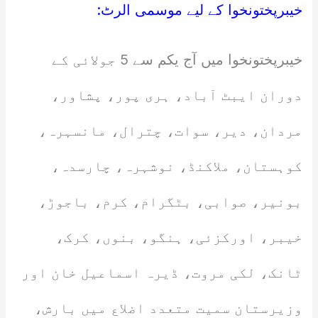
خیبرپختونخوا کے لیے موسمی الرٹ:
خیبرپختونخوا میں آج یکم سے 5 جولائی کے
دوران ایبٹ آباد، ہری پور، پشاور،
مردان، دیر، سوات، چترال، مانسہرہ،
کوہستان، ملاکنڈ، نوشہرہ، چارسدہ،
بونیر، صوابی، بٹگرام، کرم، باجوڑ،
خیبر، اورکزئی، ہنگو، بنوں، کرک،
ٹانک، لکی مروت، ڈیرہ اسماعیل خان اور
وزیرستان سمیت متعدد اضلاع میں بارش،