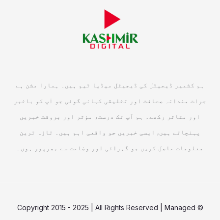
ہم کشمیر ڈیجیٹل کی ڈیجیٹل میڈیا ٹیم ہیں۔ ہمارا مشن ہے
جرات مندانہ صحافت اور تخلیقی کہانی گوئی جو آپ کو باخبر
اور متاثر رکھے۔ ہم آپ تک درست، مؤثر اور بروقت خبریں
پہنچاتے ہیں, ایسی خبریں جو واقعی اہم ہیں۔ تازہ ترین
معلومات حاصل کریں جو گہرائی اور وضاحت سے بھرپور ہوں۔
© Copyright 2015 - 2025 | All Rights Reserved | Managed