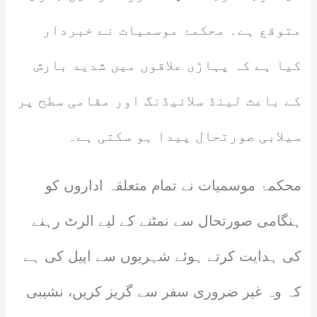
متوقع ہے۔ محکمۂ موسمیات نے خبردار
کیا ہے کہ پہاڑی علاقوں میں شدید بارش
کے باعث لینڈ سلائیڈنگ اور مقامی سطح پر
سیلابی صورتحال پیدا ہو سکتی ہے۔
محکمۂ موسمیات نے تمام متعلقہ اداروں کو
ہنگامی صورتحال سے نمٹنے کے لیے الرٹ رہنے
کی ہدایت کرتے ہوئے شہریوں سے اپیل کی ہے
کہ وہ غیر ضروری سفر سے گریز کریں، نشیبی