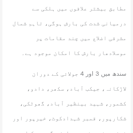
مطابق بیشتر علاقوں میں ہلکی سے
درمیانی شدت کی بارش ہوگی، تاہم شمال
مشرقی اضلاع میں چند مقامات پر
موسلادھار بارش کا امکان موجود ہے۔
سندھ میں 3 اور 4 جولائی کے دوران
لاڑکانہ، جیکب آباد، سکھر، دادو،
کشمور، شہید بینظیر آباد، گھوٹکی،
شکارپور، قمبر شہدادکوٹ، خیرپور اور