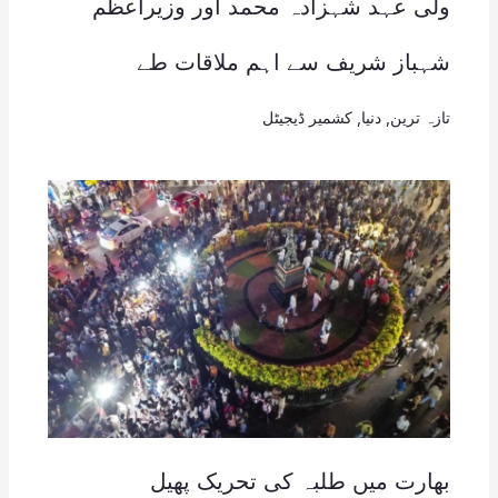
ولی عہد شہزادہ محمد اور وزیراعظم
شہباز شریف سے اہم ملاقات طے
تازہ ترین
,
دنیا
,
کشمیر ڈیجیٹل
بھارت میں طلبہ کی تحریک پھیل