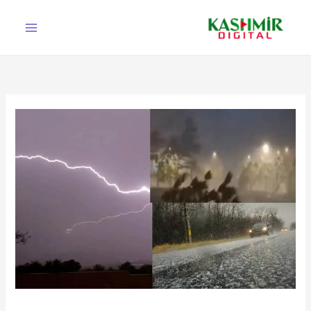
Ski
t
conten