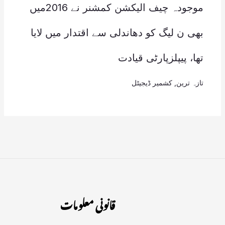
موجودہ چیف الیکشن کمشنر نے 2016میں
بھی ن لیگ کو دھاندلی سے اقتدار میں لایا
تھا، پیپلزپارٹی قیادت
تازہ ترین
,
کشمیر ڈیجیٹل
قانونی معلومات