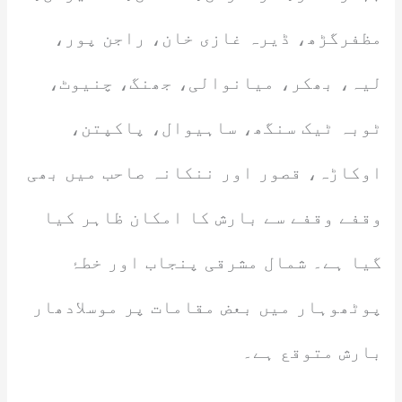
مظفرگڑھ، ڈیرہ غازی خان، راجن پور،
لیہ، بھکر، میانوالی، جھنگ، چنیوٹ،
ٹوبہ ٹیک سنگھ، ساہیوال، پاکپتن،
اوکاڑہ، قصور اور ننکانہ صاحب میں بھی
وقفے وقفے سے بارش کا امکان ظاہر کیا
گیا ہے۔ شمال مشرقی پنجاب اور خطۂ
پوٹھوہار میں بعض مقامات پر موسلادھار
بارش متوقع ہے۔