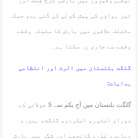
نوشہروفیروز میں بارش، گرج چمک اور
تیز ہواؤں کی پیش گوئی کی گئی ہے، جبکہ
مختلف علاقوں میں بارش کا سلسلہ وقفے
وقفے سے جاری رہ سکتا ہے۔
گلگت بلتستان میں الرٹ اور انتظامی
ہدایات:
گلگت بلتستان میں آج یکم سے 5 جولائی کے
دوران استور، اسکردو، گلگت، ہنزہ،
دیامر، غذر، گانچھے اور شگر میں بارش