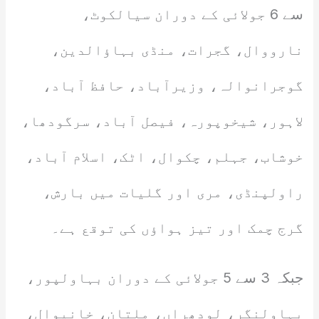
سے 6 جولائی کے دوران سیالکوٹ،
نارووال، گجرات، منڈی بہاؤالدین،
گوجرانوالہ، وزیرآباد، حافظ آباد،
لاہور، شیخوپورہ، فیصل آباد، سرگودھا،
خوشاب، جہلم، چکوال، اٹک، اسلام آباد،
راولپنڈی، مری اور گلیات میں بارش،
گرج چمک اور تیز ہواؤں کی توقع ہے۔
جبکہ 3 سے 5 جولائی کے دوران بہاولپور،
بہاولنگر، لودھراں، ملتان، خانیوال،