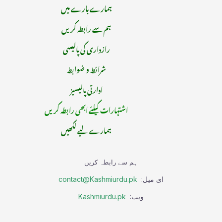
ہمارے بارے میں
ہم سے رابطہ کریں
رازداری کی پالیسی
شرائط و ضوابط
ادارتی پالیسیز
اشتہارات کیلئے ابھی رابطہ کریں
ہمارے لیے لکھیں
ہم سے رابطہ کریں
ای میل:
contact@Kashmiurdu.pk
ویب:
Kashmiurdu.pk