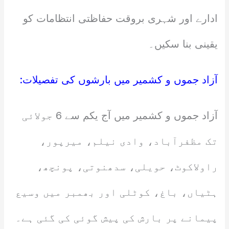
ادارے اور شہری بروقت حفاظتی انتظامات کو
یقینی بنا سکیں۔
آزاد جموں و کشمیر میں بارشوں کی تفصیلات:
آزاد جموں و کشمیر میں آج یکم سے 6 جولائی
تک مظفرآباد، وادی نیلم، میرپور،
راولاکوٹ، حویلی، سدھنوتی، پونچھ،
ہٹیاں، باغ، کوٹلی اور بھمبر میں وسیع
پیمانے پر بارش کی پیش گوئی کی گئی ہے۔