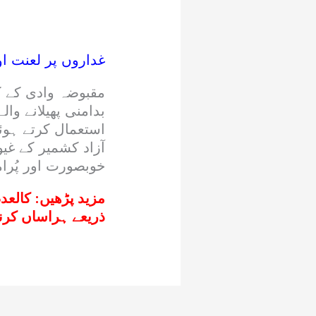
غداروں پر لعنت ا
مقبوضہ وادی کے کش
بدامنی پھیلانے وا
استعمال کرتے ہوئے
آزاد کشمیر کے غیو
خوبصورت اور پُر
مزید پڑھیں:
کالعد
ذریعے ہراساں کرن