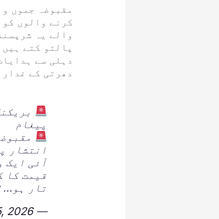
مقبوضہ جموں و 
کرنے والوں کو 
والے یہ شرپسند
پالتو کتے ہیں 
دہلی سے ہدایات 
دھرتی کے غدار 
بریکنگ 
پیغام
مقبوضہ 
انتشار پھ
آئی ایک و
قیمت کا ک
تار ہو…
u
5, 2026
— Kashmir Digital (@KashmirDigital1)