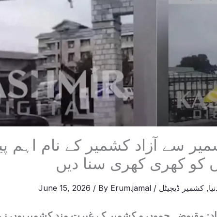
ر سے آزاد کشمیر کے نام اہم پیغ
وں کو کھری کھری سنا دیں
نیا
,
کشمیر ڈیجیٹل
/
Erum.jamal
/ By
June 15, 2026
اد: مقبوضہ جموں و کشمیر کے غیرت مند کشمیریوں نے 