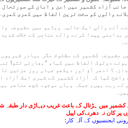
سری جانب آزاد کشمیر میں امن و امان کی صورتحال 
انے والوں کو سخت ترین الفاظ میں کھری کھری 
نے آنے والی ایک حالیہ ویڈیو میں مقبوضہ واد
 بدامنی پیدا کرنے والے عناصر کے خلاف شدید 
ے۔
ں مقبوضہ کشمیر کے مظلوم مگر بہادر شہریوں 
ہوئے دوٹوک الفاظ میں کہا، “بھارتی ٹٹو! تمہ
دازہ؟ ادھر آؤ اور دیکھو جہاں روز عزتیں تار
واضح کیا کہ آزاد کشمیر کے شہری ایک آزاد او
 لے رہے ہیں، جبکہ وہاں موجود کچھ عناصر بی
ہیں۔
 کشمیر میں ہڑتال کے باعث غریب دیہاڑی دار طبقہ شدی
 پر کان نہ دھرنےکی اپیل
نی ایجنسیوں کے آلہ کار: