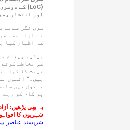
(LoC) کے دو
اور انتشار پھیل
سری نگر سے سام
نے آزاد خطے میں
کا اظہار کیا ہ
ویڈیو پیغام می
کو مخاطب کرتے 
قیمت کا کیا ان
ہیں۔” انہوں نے 
ماحول میں سانس
پر کام کر رہے 
یہ بھی پڑھیں:
آزاد
شہریوں کا افواہوں
شرپسند عناصر بیرو