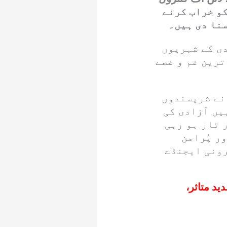
کو خراب کرنے
سنا دی ہیں۔
ی کے شہریوں
ترین غم و غصے
نے شرپسندوں
یں آزادی کی
 تار ہو رہی
ر پُرامن
رونی ایجنڈے
د متاثر،