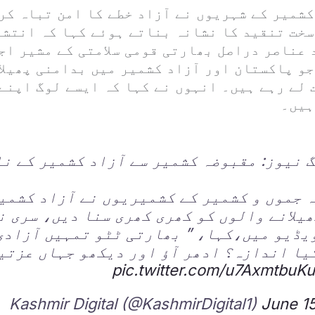
کشمیر کے شہریوں نے آزاد خطے کا امن تباہ کر
سخت تنقید کا نشانہ بناتے ہوئے کہا کہ انتشا
 عناصر دراصل بھارتی قومی سلامتی کے مشیر اج
جو پاکستان اور آزاد کشمیر میں بدامنی پھیلا
لے رہے ہیں۔ انہوں نے کہا کہ ایسے لوگ اپنے 
ہیں۔
نیوز: مقبوضہ کشمیر سے آزاد کشمیر کے نا
جموں و کشمیر کے کشمیریوں نے آزاد کشمی
یلانے والوں کو کھری کھری سنا دیں، سری ن
یڈیو میں،کہا، ” بھارتی ٹٹو تمہیں آزادی
یا اندازہ؟ ادھر آؤ اور دیکھو جہاں عزتی
pic.twitter.com/u7AxmtbuK
June 1