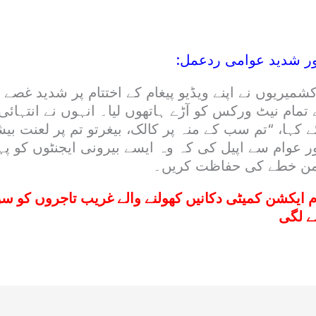
ور شدید عوامی ردعمل:
میریوں نے اپنے ویڈیو پیغام کے اختتام پر شدید غصے
لے تمام نیٹ ورکس کو آڑے ہاتھوں لیا۔ انہوں نے انتہائ
 کہا، “تم سب کے منہ پر کالک، بیغرتو تم پر لعنت بیش
ر عوام سے اپیل کی کہ وہ ایسے بیرونی ایجنٹوں کو پہچ
امن خطے کی حفاظت کریں۔
م ایکشن کمیٹی دکانیں کھولنے والے غریب تاجروں کو س
ے لگی