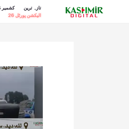
Ski
تازہ ترین
کشمیر ڈ
t
الیکشن پورٹل 26
conten