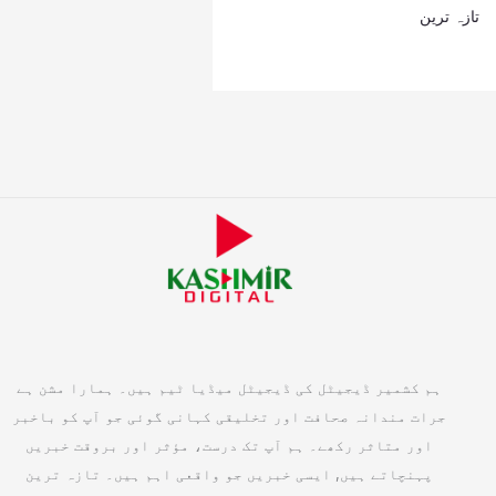
تازہ ترین
ہم کشمیر ڈیجیٹل کی ڈیجیٹل میڈیا ٹیم ہیں۔ ہمارا مشن ہے
جرات مندانہ صحافت اور تخلیقی کہانی گوئی جو آپ کو باخبر
اور متاثر رکھے۔ ہم آپ تک درست، مؤثر اور بروقت خبریں
پہنچاتے ہیں, ایسی خبریں جو واقعی اہم ہیں۔ تازہ ترین