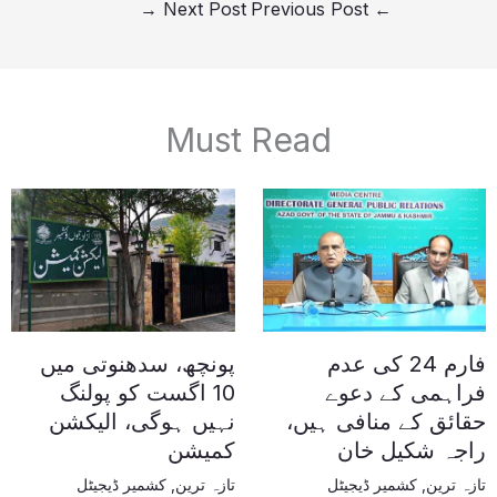
→
Next Post
Previous Post
←
Must Read
فارم 24 کی عدم
پونچھ، سدھنوتی میں
فراہمی کے دعوے
10 اگست کو پولنگ
حقائق کے منافی ہیں،
نہیں ہوگی، الیکشن
راجہ شکیل خان
کمیشن
تازہ ترین
,
کشمیر ڈیجیٹل
تازہ ترین
,
کشمیر ڈیجیٹل