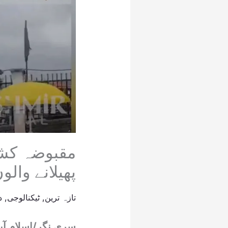
مقبوضہ کشمی
پھیلانے وال
تازہ ترین
,
ٹیکنالوجی
,
د
سری نگر/اسلام آب