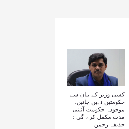
کسی وزیر کے بیان سے
حکومتیں نہیں جاتیں،
موجودہ حکومت آئینی
مدت مکمل کرے گی :
حذیفہ رحمٰن