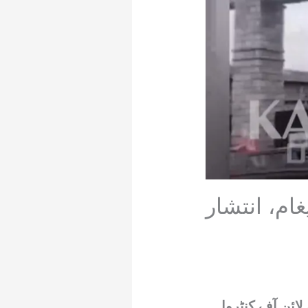
ام، انتشار
لائن آف کنٹرول