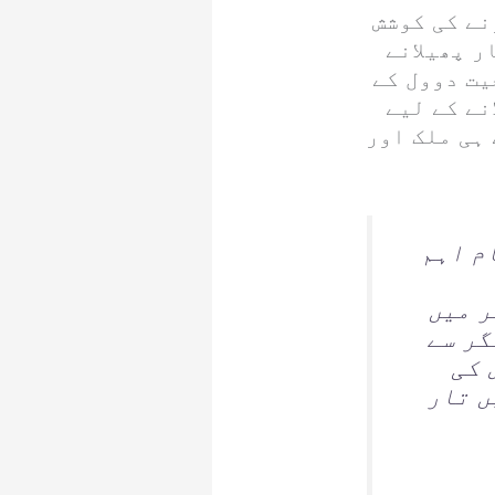
نے کی کوشش
ر پھیلانے
یت دوول کے
نے کے لیے
ہی ملک اور
م اہم
ر میں
گر سے
 کی
ں تار