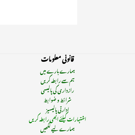
قانونی معلومات
ہمارے بارے میں
ہم سے رابطہ کریں
رازداری کی پالیسی
شرائط و ضوابط
ادارتی پالیسیز
اشتہارات کیلئے ابھی رابطہ کریں
ہمارے لیے لکھیں