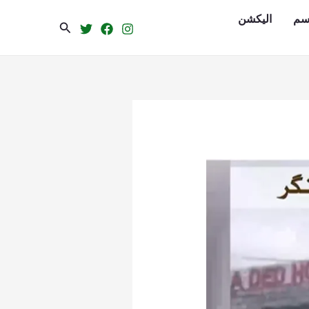
سم
الیکشن
Search