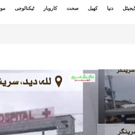
یجیٹل
دنیا
کھیل
صحت
کاروبار
ٹیکنالوجی
مو