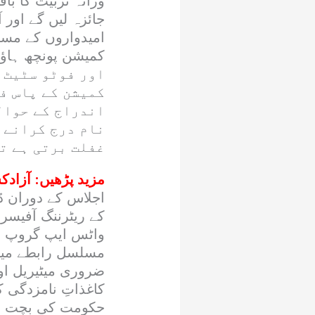
ورانہ تربیت کا با
جائزہ لیں گے اور
امیدواروں کے مسائ
اور فوٹو سٹیٹ 
کمیشن کے پاس ف
اندراج کے حوال
نام درج کرانے ک
غفلت برتی ہے ت
مزید پڑھیں:
آزادکشمیر ال
کے ریٹرننگ آفیسر
واٹس ایپ گروپ قا
مسلسل رابطے میں 
ضروری میٹیریل اور
کاغذاتِ نامزدگی 
حکومت کی بچت مہم