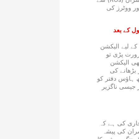
ور ووٹرز کی
ل کے بعد
کے لیے الیکشن
رورت پڑی تو
ھی الیکشن
 بڑھانے کی
ھ ہاؤس دفتر کو
ز جیسی ناگزیر
اری کی ہے کہ
فیسران کی پیشہ