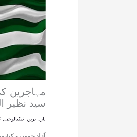
سید نظیر ا
تازہ ترین
,
ٹیکنالوجی
,
ک
آزاد جموں و کشمی