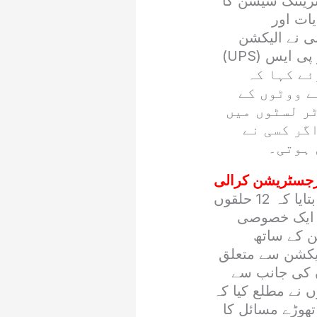
ٹریننگ سیشن کا
ات اور
نی نے الیکشن
کمیشن پونچھ ہاؤس کو تمام ضروری تکنیکی سامان بشمول انٹرنیٹ، یو پی ایس (UPS)
ئے کہا کہ
ے ووٹوں کے
ر لسٹوں میں
گر کسی نے
 ہوتی۔
اجلاس کے دوران ڈپٹی الیکشن کمشنر نویدہ گیلانی نے بریفنگ دیتے ہوئے بتایا کہ 12 حلقوں
ے ایک خصوصی
ن کے ساتھ
لیکشن سے متعلق
ں کی جانب سے
 نے مطلع کیا کہ
ھوڑے مسائل کا