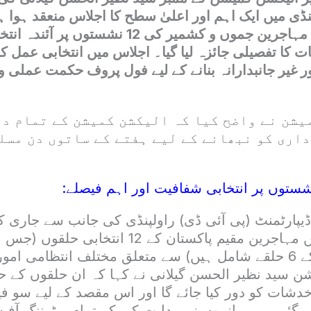
ڈی میں ایک اہم اور اعلیٰ سطح کا اجلاس منعقد ہوا 
پاکستان میں مقیم مہاجرین جموں و کشمیر کی 12 نش
ات کا تفصیلی جائزہ لیا گیا۔ اجلاس میں انتخابی عمل 
 غیر جانبدارانہ بنانے کے لیے فول پروف حکمت عملی و
یشن نے واضح کیا کہ الیکشن کمیشن کے تمام دف
داری کو نبھانے کے لیے ہفتے کے ساتوں دن مسل
یپارٹمنٹ (پی آئی ڈی) راولپنڈی کی جانب سے جاری ک
اور وادی کشمیر کے 6 حلقے شامل ہیں) سے متعلق مختلف انتظامی ام
ن سید نظیر الحسن گیلانی نے کہا کہ ان حلقوں کے حو
 خدشات کو دور کیا جائے گا اور اس مقصد کے لیے سو 