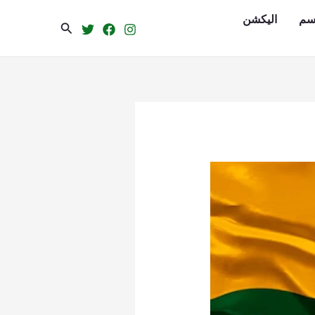
سم
الیکشن
Search