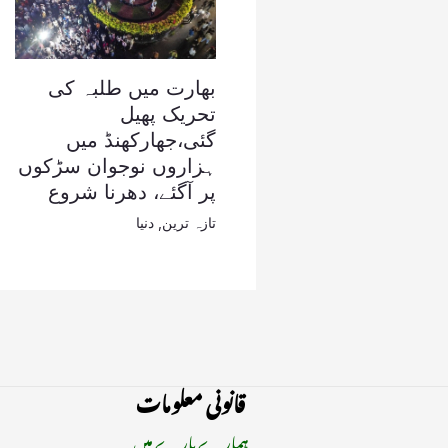
بھارت میں طلبہ کی
تحریک پھیل
گئی،جھارکھنڈ میں
ہزاروں نوجوان سڑکوں
پر آگئے، دھرنا شروع
تازہ ترین
,
دنیا
قانونی معلومات
ہمارے بارے میں