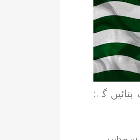
اف بنائیں گے:
زیرِ صدارت