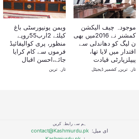
موجودہ چیف الیکشن
ویمن یونیورسٹی باغ
کمشنر نے 2016میں بھی
کیلئے 2ارب55روپے
ن لیگ کو دھاندلی سے
منظور، پری کوالیفائیڈ
اقتدار میں لایا تھا،
فرموں سے کام کرایا
پیپلزپارٹی قیادت
جائے،احسن اقبال
تازہ ترین
,
کشمیر ڈیجیٹل
تازہ ترین
ہم سے رابطہ کریں
ای میل:
contact@Kashmiurdu.pk
ویب:
Kashmiurdu.pk