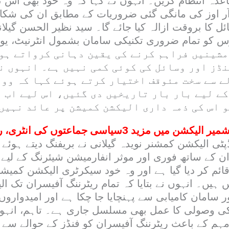
قاعدہ انتظام کریں۔ انہوں نے کہا کہ وہ خود بھی اس 
 آر اوز کی مانگی گئی ضروریات کے مطابق ان کی شکای
ل کا بروقت ازالہ کیا جائے گا۔ سید نظیر الحسن گیلا
مشینیں فراہم کرنے کی یقین دہانی کرواتے ہو
نڈز اور وسائل کی کوئی کمی نہیں ہے۔ انہوں ن
ے سے سخت مئوقف اختیار کرتے ہوئے کہا کہ ووٹ
ے لیے بار بار تاریخیں دی گئیں، اس لیے اب ا
و اس کی ذمہ داری الیکشن کمیشن پر عائد نہیں
یکشن میں مزید 3سیاسی جماعتوں کی انٹری، رجسٹریشن کرالی
ان کے ساتھ فوری اور موثر انفارمیشن شیئرنگ کے لی
ئم کر دیا گیا ہے اور وہ خود سیکرٹری الیکشن کمیش
ہیں۔ انہوں نے بتایا کہ تمام ریٹرننگ آفیسران تک ا
 سامان کامیابی سے پہنچایا جا چکا ہے اور امیدوارو
کی وصولی کا عمل بھی مسلسل جاری ہے۔ تاہم، انہوں
 کے باعث ریٹرننگ آفیسران کو فنڈز کے حوالے سے ت