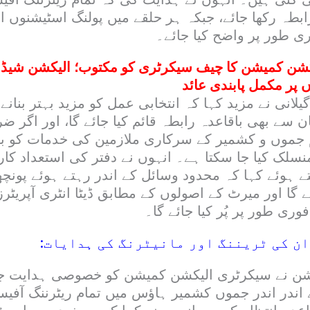
بطہ رکھا جائے، جبکہ ہر حلقے میں پولنگ اسٹیشنوں ا
ی طور پر واضح کیا جائے۔
کشن کمیشن کا چیف سیکرٹری کو مکتوب؛ الیکشن شیڈو
ں پر مکمل پابندی عائد
لانی نے مزید کہا کہ انتخابی عمل کو مزید بہتر بنانے 
سے بھی باقاعدہ رابطہ قائم کیا جائے گا، اور اگر ض
 جموں و کشمیر کے سرکاری ملازمین کی خدمات کو ب
سلک کیا جا سکتا ہے۔ انہوں نے دفتر کی استعداد کار
ے ہوئے کہا کہ محدود وسائل کے اندر رہتے ہوئے پونچ
ئے گا اور میرٹ کے اصولوں کے مطابق ڈیٹا انٹری آپریٹر
وری طور پر پُر کیا جائے گا۔
ن کی ٹریننگ اور مانیٹرنگ کی ہدایات:
شن نے سیکرٹری الیکشن کمیشن کو خصوصی ہدایت ج
10 روز کے اندر اندر جموں کشمیر ہاؤس میں تمام ریٹرننگ آ