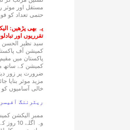
مستقل اور موثر را
حتمی تعداد کو فور
یہ بھی پڑھیں:
الی
تقرریوں اور تبادلو
سید نظیر الحسن گی
کمیشن آف پاکستان 
پاکستان میں مقیم
کمیشن کے ساتھ من
ضرورت پر زور دیت
مزید موثر بنایا جا
خالی آسامیوں کو ف
ریٹرننگ آفیسرا
ممبر الیکشن کمی
وہ اگلے 