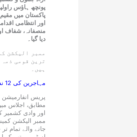
پونچھ ہاؤس راولپن
اور انتظامی اقدام
منصفانہ، شفاف اور
دیا گیا۔
ممبر الیکشن کم
ترین قومی ذمہ 
ہیں۔
مہاجرین کی 12 نشستوں پر انتخابی شفافیت اور اہم فیصلے:
پریس انفارمیشن ڈ
ممبر الیکشن کمیش
جانے والے تمام تر