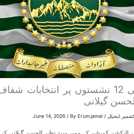
مہاجرین کی 12 نشستوں پر انتخابات شف
لحسن گیلانی
شمیر ڈیجیٹل
/
Erum.jamal
/ By
June 14, 2026
ر الیکشن کمیشن کے ممبر سید نظیر الحسن گیلانی کی 