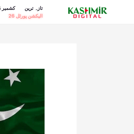
Ski
تازہ ترین
کشمیر ڈ
t
الیکشن پورٹل 26
conten