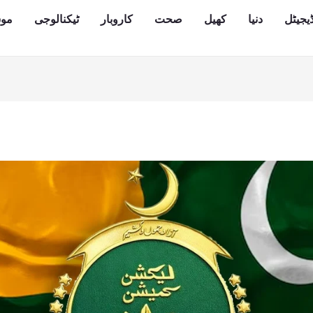
یجیٹل
دنیا
کھیل
صحت
کاروبار
ٹیکنالوجی
مو