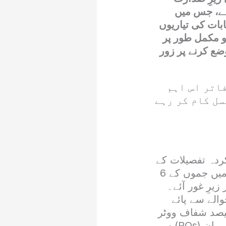
ہے، جس میں
ستوں پر آئندہ انتخابات کی تیاریوں
کو مکمل طور پر
ضع کرنے پر زور
اتر اس اہم
سل کام کر رہے
ردہ تفصیلات کے
مطابق، اجلاس میں مہاجرین مقیم پاکستان کے 12 انتخابی حلقوں (جس میں جموں کے 6
ور زیرِ غور آئے۔
الے سے پائے
فیصد شفاف ووٹر
لسٹیں مرتب کر لی گئی ہیں۔ انہوں نے ہدایت کی کہ تمام ریٹرننگ آفیسران (ROs) سے