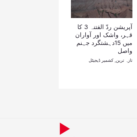
آپریشن ردّ الفتنہ 3 کا
قہر، واشک اور آواران
میں 15دہشتگرد جہنم
واصل
تازہ ترین
,
کشمیر ڈیجیٹل