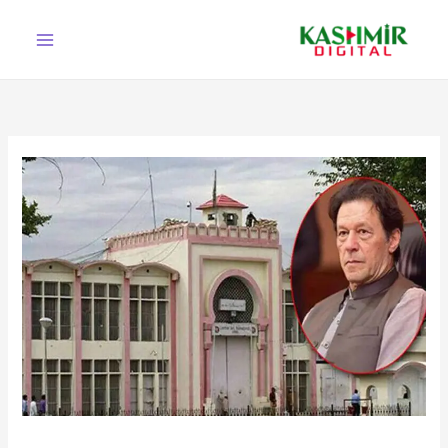
Ski
t
conten