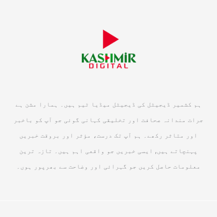
ہم کشمیر ڈیجیٹل کی ڈیجیٹل میڈیا ٹیم ہیں۔ ہمارا مشن ہے
جرات مندانہ صحافت اور تخلیقی کہانی گوئی جو آپ کو باخبر
اور متاثر رکھے۔ ہم آپ تک درست، مؤثر اور بروقت خبریں
پہنچاتے ہیں, ایسی خبریں جو واقعی اہم ہیں۔ تازہ ترین
معلومات حاصل کریں جو گہرائی اور وضاحت سے بھرپور ہوں۔