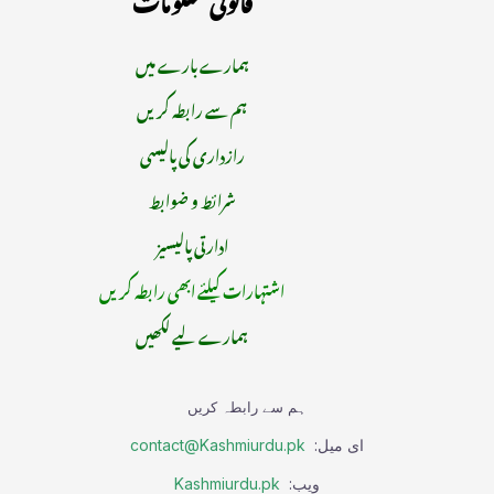
ہمارے بارے میں
ہم سے رابطہ کریں
رازداری کی پالیسی
شرائط و ضوابط
ادارتی پالیسیز
اشتہارات کیلئے ابھی رابطہ کریں
ہمارے لیے لکھیں
ہم سے رابطہ کریں
ای میل:
contact@Kashmiurdu.pk
ویب:
Kashmiurdu.pk