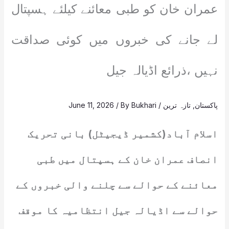
عمران خان کو طبی معائنے کیلئے ہسپتال
لے جانے کی خبروں میں کوئی صداقت
نہیں ،ذرائع اڈیالہ جیل
پاکستان
,
تازہ ترین
/
Bukhari
/ By
June 11, 2026
اسلام آباد(کشمیر ڈیجیٹل) بانی تحریک
انصاف عمران خان کے ہسپتال میں طبی
معائنے کے حوالے سے چلنے والی خبروں کے
حوالے سے اڈیالہ جیل انتظامیہ کا موقف