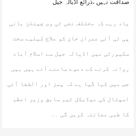
صداقت نہیں ،ذرائع اڈیالہ جیل
یاد رہے کہ مختلف نجی ٹی وی چینلز بانی
پی ٹی آئی عمران خان کو علاج کیلیے سخت
سکیورٹی میں اڈیالہ جیل سے اسلام آباد
روانہ کرنے کے دعوے سامنے آئے ہیں ہیں
جس میں کہا گیا ہے کہ پمز اور الشفا آئی
اسپتال کی میڈیکل ٹیم سابق وزیر اعظم
کا طبی معائنہ کریں گی ۔۔