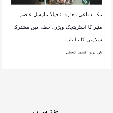
مکہ دفاعی معاہدہ: فیلڈ مارشل عاصم
منیر کا اسٹریٹجک ویژن، خطے میں مشترکہ
سلامتی کا نیا باب
تازہ ترین
,
کشمیر ڈیجیٹل
قانونی معلومات