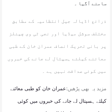
سامنے آگیا ۔
ذرائع اڈیالہ جیل انتظامیہ کے مطابق
مختلف سوشل میڈیا اور نجی ٹی وی چینلز
پر بانی تحریک انصاف عمران خان کے طبی
معائنے کیلئے ہسپتال لے جانے کی خبروں
میں کوئی صداقت نہیں ہے ۔
مزید یہ بھی پڑھیں:
عمران خان کو طبی معائنے
کیلئے ہسپتال لے جانے کی خبروں میں کوئی