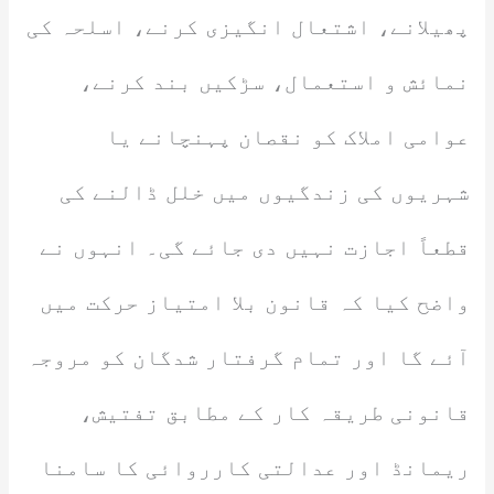
پھیلانے، اشتعال انگیزی کرنے، اسلحہ کی
نمائش و استعمال، سڑکیں بند کرنے،
عوامی املاک کو نقصان پہنچانے یا
شہریوں کی زندگیوں میں خلل ڈالنے کی
قطعاً اجازت نہیں دی جائے گی۔ انہوں نے
واضح کیا کہ قانون بلا امتیاز حرکت میں
آئے گا اور تمام گرفتار شدگان کو مروجہ
قانونی طریقہ کار کے مطابق تفتیش،
ریمانڈ اور عدالتی کارروائی کا سامنا