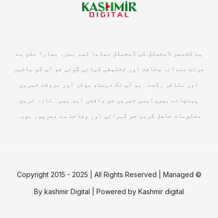
ہم کشمیر ڈیجیٹل کی ڈیجیٹل میڈیا ٹیم ہیں۔ ہمارا مشن ہے
جرات مندانہ صحافت اور تخلیقی کہانی گوئی جو آپ کو باخبر
اور متاثر رکھے۔ ہم آپ تک درست، مؤثر اور بروقت خبریں
پہنچاتے ہیں, ایسی خبریں جو واقعی اہم ہیں۔ تازہ ترین
معلومات حاصل کریں جو گہرائی اور وضاحت سے بھرپور ہوں۔
© Copyright 2015 - 2025 | All Rights Reserved | Managed
By
kashmir Digital
| Powered by
Kashmir digital