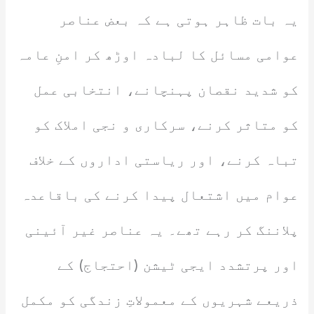
یہ بات ظاہر ہوتی ہے کہ بعض عناصر
عوامی مسائل کا لبادہ اوڑھ کر امنِ عامہ
کو شدید نقصان پہنچانے، انتخابی عمل
کو متاثر کرنے، سرکاری و نجی املاک کو
تباہ کرنے، اور ریاستی اداروں کے خلاف
عوام میں اشتعال پیدا کرنے کی باقاعدہ
پلاننگ کر رہے تھے۔ یہ عناصر غیر آئینی
اور پرتشدد ایجی ٹیشن (احتجاج) کے
ذریعے شہریوں کے معمولاتِ زندگی کو مکمل