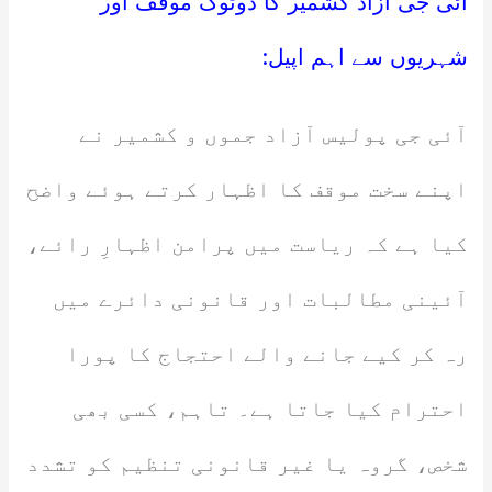
آئی جی آزاد کشمیر کا دوٹوک موقف اور
شہریوں سے اہم اپیل:
آئی جی پولیس آزاد جموں و کشمیر نے
اپنے سخت موقف کا اظہار کرتے ہوئے واضح
کیا ہے کہ ریاست میں پرامن اظہارِ رائے،
آئینی مطالبات اور قانونی دائرے میں
رہ کر کیے جانے والے احتجاج کا پورا
احترام کیا جاتا ہے۔ تاہم، کسی بھی
شخص، گروہ یا غیر قانونی تنظیم کو تشدد