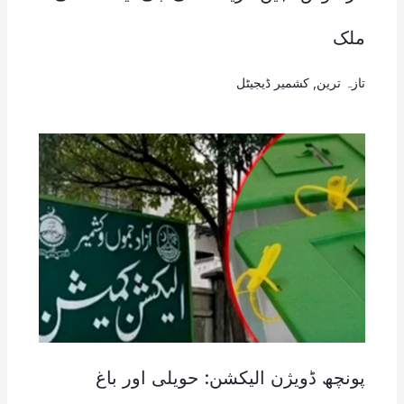
ملک
تازہ ترین
,
کشمیر ڈیجیٹل
پونچھ ڈویژن الیکشن: حویلی اور باغ