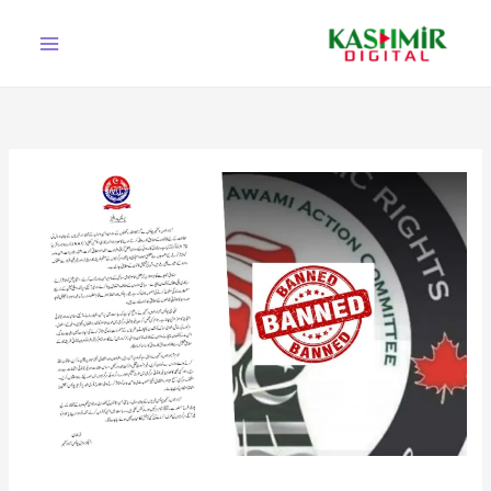
Ski
t
conten