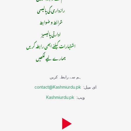
رازداری کی پالیسی
شرائط و ضوابط
ادارتی پالیسیز
اشتہارات کیلئے ابھی رابطہ کریں
ہمارے لیے لکھیں
ہم سے رابطہ کریں
ای میل:
contact@Kashmiurdu.pk
ویب:
Kashmiurdu.pk