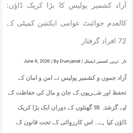
آزاد کشمیر پولیس کا بڑا کریک ڈاؤن:
کالعدم جوائنٹ عوامی ایکشن کمیٹی کے
72 افراد گرفتار
تازہ ترین
,
کشمیر ڈیجیٹل
/
Erum.jamal
/ By
June 6, 2026
آزاد جموں و کشمیر پولیس نے امن و امان کے
تحفظ اور شہریوں کے جان و مال کی حفاظت کے
لیے گزشتہ 18 گھنٹوں کے دوران ایک بڑا کریک
ڈاؤن کیا ہے۔ اس کارروائی کے تحت قانون کے