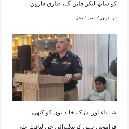
کو ساتھ لیکر چلیں گے، طارق فاروق
تازہ ترین
,
کشمیر ڈیجیٹل
شہداء اور ان کے خاندانوں کو کبھی
فراموش نہیں کرینگے،آئی جی لیاقت علی