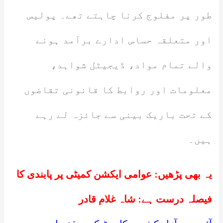
طور پر مفلوج کرنا چاہتے تھے۔ پولیس
اور متعلقہ حساس ادارے برآمد ہونے
والے تمام مواد، ڈیجیٹل شواہد،
معلومات اور روابط کا قانونی تقاضوں
کے تحت باریک بینی سے جائزہ لے رہے
ہیں۔
یہ بھی پڑھیں:
عوامی ایکشن کمیٹی پر پابندی کا
فیصلہ درست ہے: شاہ غلام قادر