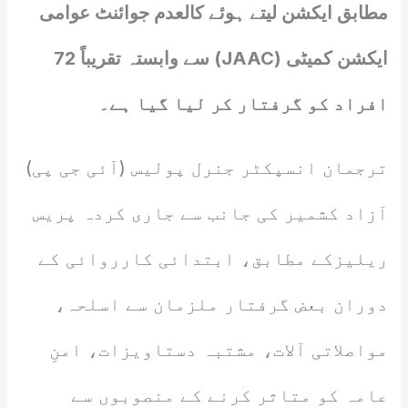
مطابق ایکشن لیتے ہوئے کالعدم جوائنٹ عوامی
ایکشن کمیٹی (JAAC) سے وابستہ تقریباً 72
افراد کو گرفتار کر لیا گیا ہے۔
ترجمان انسپکٹر جنرل پولیس (آئی جی پی)
آزاد کشمیر کی جانب سے جاری کردہ پریس
ریلیزکے مطابق، ابتدائی کارروائی کے
دوران بعض گرفتار ملزمان سے اسلحہ،
مواصلاتی آلات، مشتبہ دستاویزات، امنِ
عامہ کو متاثر کرنے کے منصوبوں سے