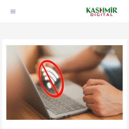
Ski
t
conten