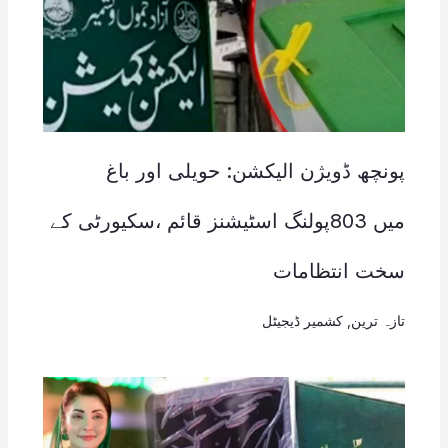
پونچھ ڈویژن الیکشن: حویلی اور باغ
میں 803پولنگ اسٹیشنز قائم ،سکیورٹی کے
سخت انتظامات
تازہ ترین
,
کشمیر ڈیجیٹل