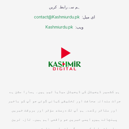
ہم سے رابطہ کریں
ای میل:
contact@Kashmiurdu.pk
ویب:
Kashmiurdu.pk
ہم کشمیر ڈیجیٹل کی ڈیجیٹل میڈیا ٹیم ہیں۔ ہمارا مشن ہے
جرات مندانہ صحافت اور تخلیقی کہانی گوئی جو آپ کو باخبر
اور متاثر رکھے۔ ہم آپ تک درست، مؤثر اور بروقت خبریں
پہنچاتے ہیں, ایسی خبریں جو واقعی اہم ہیں۔ تازہ ترین
معلومات حاصل کریں جو گہرائی اور وضاحت سے بھرپور ہوں۔