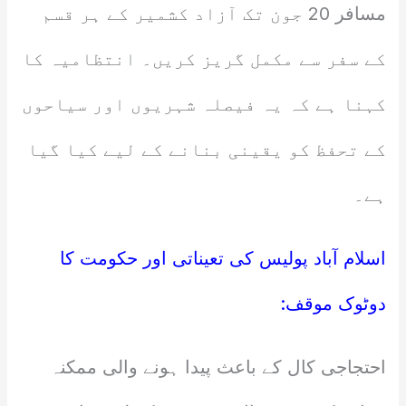
مسافر 20 جون تک آزاد کشمیر کے ہر قسم
کے سفر سے مکمل گریز کریں۔ انتظامیہ کا
کہنا ہے کہ یہ فیصلہ شہریوں اور سیاحوں
کے تحفظ کو یقینی بنانے کے لیے کیا گیا
ہے۔
اسلام آباد پولیس کی تعیناتی اور حکومت کا
دوٹوک موقف:
احتجاجی کال کے باعث پیدا ہونے والی ممکنہ