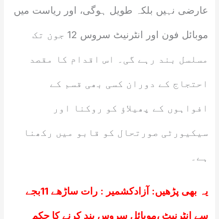
عارضی نہیں بلکہ طویل ہوگی، اور ریاست میں
موبائل فون اور انٹرنیٹ سروس 12 جون تک
مسلسل بند رہے گی۔ اس اقدام کا مقصد
احتجاج کے دوران کسی بھی قسم کے
افواہوں کے پھیلاؤ کو روکنا اور
سیکیورٹی صورتحال کو قابو میں رکھنا
ہے۔
یہ بھی پڑھیں:
آزادکشمیر : رات ساڑھے 11بجے
سے انٹرنیٹ ،موبائل سروس بند کرنے کا حکم