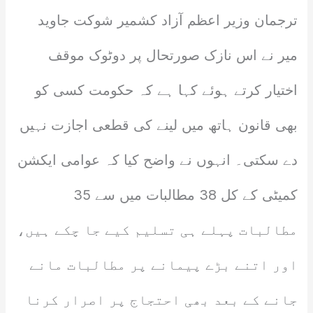
ترجمان وزیر اعظم آزاد کشمیر شوکت جاوید
میر نے اس نازک صورتحال پر دوٹوک موقف
اختیار کرتے ہوئے کہا ہے کہ حکومت کسی کو
بھی قانون ہاتھ میں لینے کی قطعی اجازت نہیں
دے سکتی۔ انہوں نے واضح کیا کہ عوامی ایکشن
کمیٹی کے کل 38 مطالبات میں سے 35
مطالبات پہلے ہی تسلیم کیے جا چکے ہیں،
اور اتنے بڑے پیمانے پر مطالبات مانے
جانے کے بعد بھی احتجاج پر اصرار کرنا