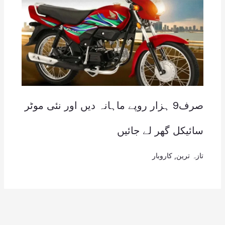
صرف9 ہزار روپے ماہانہ دیں اور نئی موٹر
سائیکل گھر لے جائیں
تازہ ترین
,
کاروبار