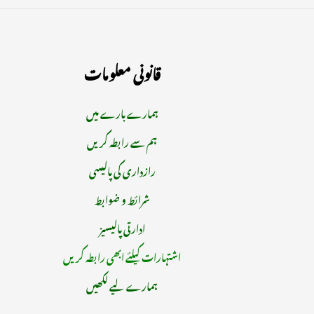
قانونی معلومات
ہمارے بارے میں
ہم سے رابطہ کریں
رازداری کی پالیسی
شرائط و ضوابط
ادارتی پالیسیز
اشتہارات کیلئے ابھی رابطہ کریں
ہمارے لیے لکھیں