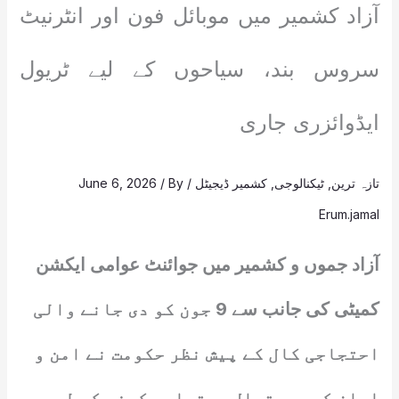
آزاد کشمیر میں موبائل فون اور انٹرنیٹ
سروس بند، سیاحوں کے لیے ٹریول
ایڈوائزری جاری
تازہ ترین
,
ٹیکنالوجی
,
کشمیر ڈیجیٹل
/
/ By
June 6, 2026
Erum.jamal
آزاد جموں و کشمیر میں جوائنٹ عوامی ایکشن
کمیٹی کی جانب سے 9 جون کو دی جانے والی
احتجاجی کال کے پیش نظر حکومت نے امن و
امان کی صورتحال برقرار رکھنے کے لیے