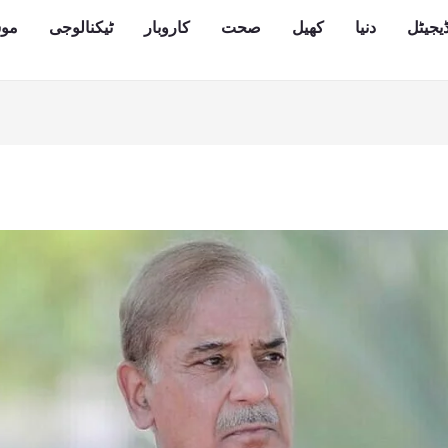
یجیٹل
دنیا
کھیل
صحت
کاروبار
ٹیکنالوجی
مو