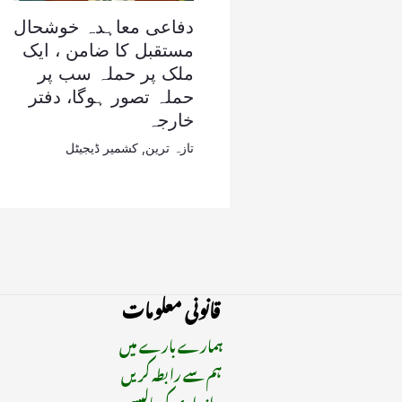
دفاعی معاہدہ خوشحال
مستقبل کا ضامن ، ایک
ملک پر حملہ سب پر
حملہ تصور ہوگا، دفتر
خارجہ
تازہ ترین
,
کشمیر ڈیجیٹل
قانونی معلومات
ہمارے بارے میں
ہم سے رابطہ کریں
رازداری کی پالیسی