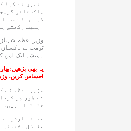
انہوں نے کہا کہ
کو اپنا دوسرا 
اہمیت رکھتی ہے
وزیر اعظم شہباز ش
ٹرمپ نے پاکستان ا
ہمیشہ ایک امن کے 
یہ بھی پڑھیں:
بھار
احساس کریں، وزی
وزیر اعظم نے ک
کے طور پر کردا
شکرگزار ہیں۔
فیلڈ مارشل سید
مارشل علاقائی ا