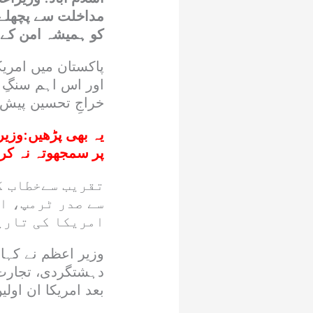
مداخلت سے پچھلے 
کو ہمیشہ امن کے د
اور اس اہم سنگِ م
خراجِ تحسین پیش
یہ بھی پڑھیں:
وزیر
پر سمجھوتہ نہ کرن
تقریب سےخطاب ک
سے صدر ٹرمپ، ا
امریکا کی تاری
دہشتگردی، تجارت 
بعد امریکا ان اول