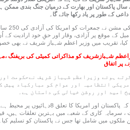
سال پاکستان اور بھارت کے درمیان جنگ بندی ممکن 
اعی کے طور پر یاد رکھا جائے گا۔
پاکستان میں ام
یل کے موقع پر آزادی، وقار اور حقِ خود ارادیت کے اُ
 کیا، تقریب میں وزیر اعظم شہباز شریف نے بھی 
اعظم شہبازشریف کو مذاکراتی کمیٹی کی بریفنگ ،م
ے پر اتفاق
رتے ہوئے وزیراعظم شہباز شریف نےحکومت اور 
مریکی انتظامیہ اور عوام کو مبارکباد پیش کی
خ امید اور روشن خیالی کی داستان ہے۔
وزیر اعظم نے کہا کہ پاکستان اور امریکا کا تعلق 8دہائیو
، سرمایہ کاری کے شعبے میں بہترین تعلقات ہیں، قیا
ین ملکوں میں شامل تھا جس نے پاکستان کو تسلیم کیا۔