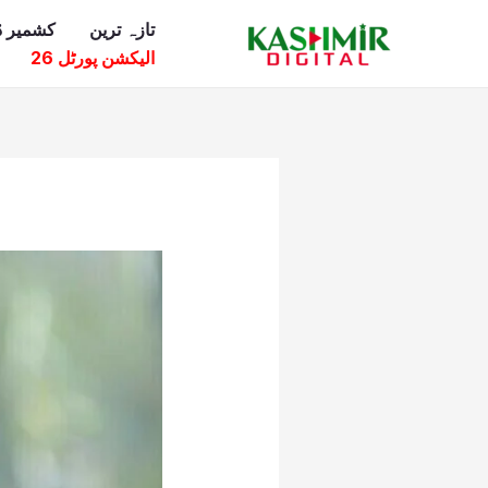
Ski
تازہ ترین
کشمیر ڈ
t
الیکشن پورٹل 26
conten