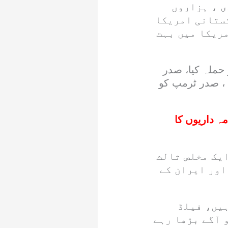
ی ، ہزاروں
میں تربیت لے رہے ہیں، 10لاکھ پاکستانی امریکا
ریکا میں بہت
حملہ کیا، صدر
 ، صدر ٹرمپ کو
مہ داریوں کا
یک مخلص ثالث
اور ایران کے
ہیں، فیلڈ
آگے بڑھا رہے