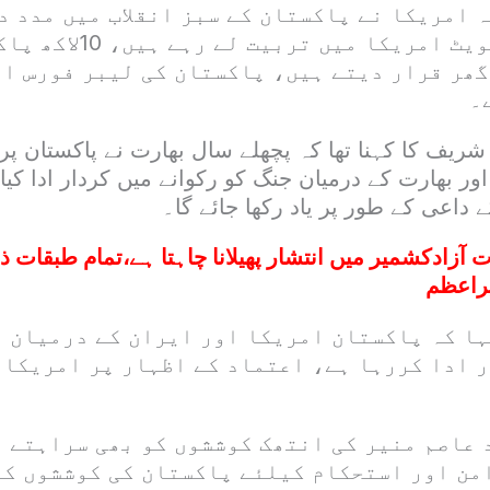
 امریکا نے پاکستان کے سبز انقلاب میں مدد د
پاکستانی گریجویٹ امریکا 
گھر قرار دیتے ہیں، پاکستان کی لیبر فورس ام
۔
ریف کا کہنا تھا کہ پچھلے سال بھارت نے پاکستان پر 
ور بھارت کے درمیان جنگ کو رکوانے میں کردار ادا کیا
داعی کے طور پر یاد رکھا جائے گا۔
ت آزادکشمیر میں انتشار پھیلانا چاہتا ہے،تمام طبقات ذ
راعظم
ہا کہ پاکستان امریکا اور ایران کے درمیان ا
ر ادا کررہا ہے، اعتماد کے اظہار پر امریکا 
 عاصم منیر کی انتھک کوششوں کو بھی سراہتے 
من اور استحکام کیلئے پاکستان کی کوششوں کو 