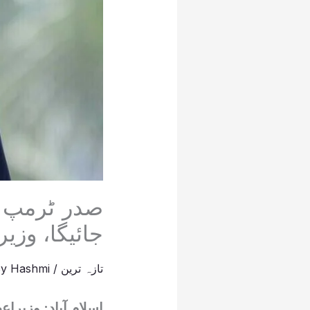
صدر ٹرمپ ک
جائیگا، وزی
تازہ ترین
/
Hashmi
By
اسلام آباد: وزیر