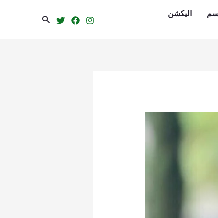
سم
الیکشن
Search