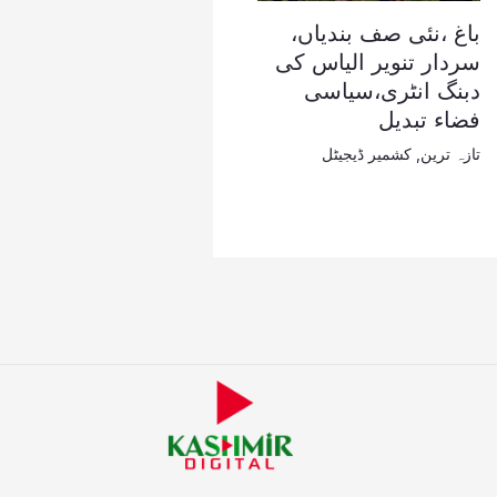
باغ ،نئی صف بندیاں،
سردار تنویر الیاس کی
دبنگ انٹری،سیاسی
فضاء تبدیل
تازہ ترین
,
کشمیر ڈیجیٹل