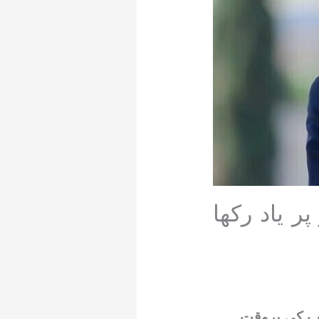
 یاد رکھا
مپ کی بروقت