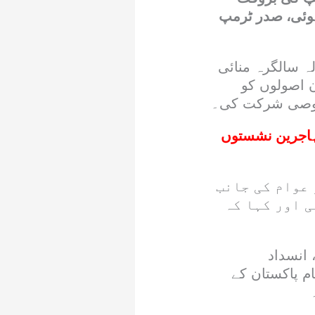
ہوئی، صدر ٹرمپ
ریکی مشن نے جمعرات کو امریکا کی آزادی کی 250 سالہ سالگرہ منائی
ن اصولوں کو
خصوصی شرکت کی۔
ہاجرین نشستوں
عوام کی جانب
 اور کہا کہ
ں پر محیط ہے، انسداد
م پاکستان کے