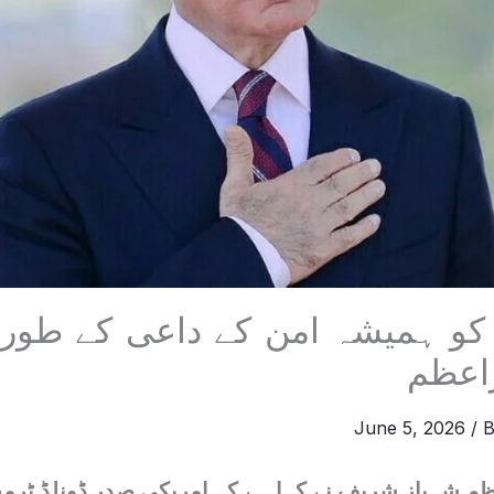
و ہمیشہ امن کے داعی کے طور پر
راعظم
June 5, 2026
/ 
اعظم شہباز شریف نے کہا ہے کہ امریکی صدر ڈونلڈ ٹر